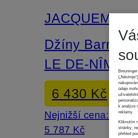
JACQUEMUS
Vá
Džíny Barrel
so
LE DE-NÎMES
Breuninger
(„Nástroje“
OVALO
nakupování
6 430 Kč
údaje moho
uživatelsk
personaliz
k analýze 
Nejnižší cena:
reklamy.
Kliknutím 
5 787 Kč
stránky; n
přehled po