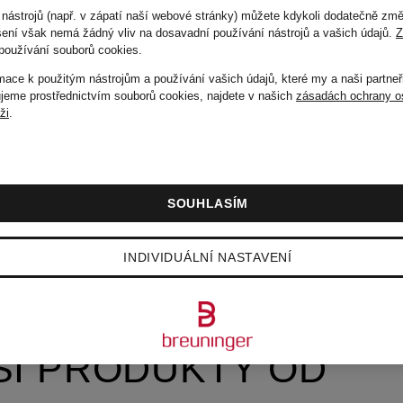
 nástrojů (např. v zápatí naší webové stránky) můžete kdykoli dodatečně změ
ušení však nemá žádný vliv na dosavadní používání nástrojů a vašich údajů.
Z
používání souborů cookies
.
rmace k použitým nástrojům a používání vašich údajů, které my a naši partneř
eme prostřednictvím souborů cookies, najdete v našich
zásadách ochrany o
áži
.
SOUHLASÍM
INDIVIDUÁLNÍ NASTAVENÍ
ŠÍ PRODUKTY OD