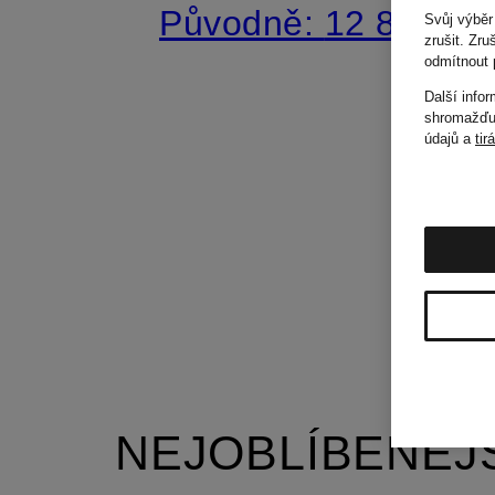
Původně:
12 860 Kč
Svůj výběr
zrušit. Zr
odmítnout 
Další info
shromažďuj
údajů a
tir
NEJOBLÍBENĚJ