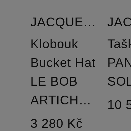
JACQUEMUS
Klobouk
Taš
Bucket Hat
PA
LE BOB
SOL
ARTICHAUT
10 
3 280 Kč