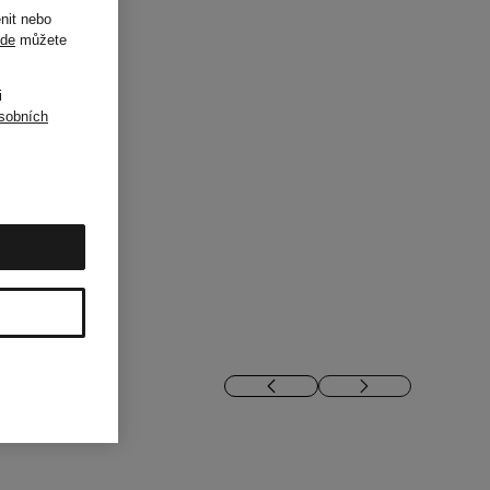
nit nebo
de
můžete
i
sobních