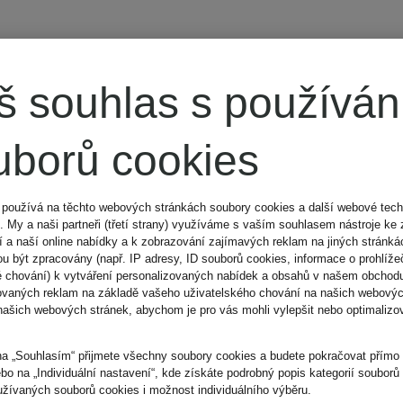
š souhlas s používá
uborů cookies
 používá na těchto webových stránkách soubory cookies a další webové tech
). My a naši partneři (třetí strany) využíváme s vaším souhlasem nástroje ke 
 a naší online nabídky a k zobrazování zajímavých reklam na jiných stránk
u být zpracovány (např. IP adresy, ID souborů cookies, informace o prohlížeč
é chování) k vytváření personalizovaných nabídek a obsahů v našem obchod
ovaných reklam na základě vašeho uživatelského chování na našich webovýc
našich webových stránek, abychom je pro vás mohli vylepšit nebo optimalizov
na „Souhlasím“ přijmete všechny soubory cookies a budete pokračovat přím
ebo na „Individuální nastavení“, kde získáte podrobný popis kategorií souborů
užívaných souborů cookies i možnost individuálního výběru.