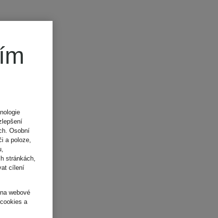
ním
nologie
zlepšení
ách. Osobní
i a poloze,
u,
h stránkách,
at cílení
o na webové
 cookies a