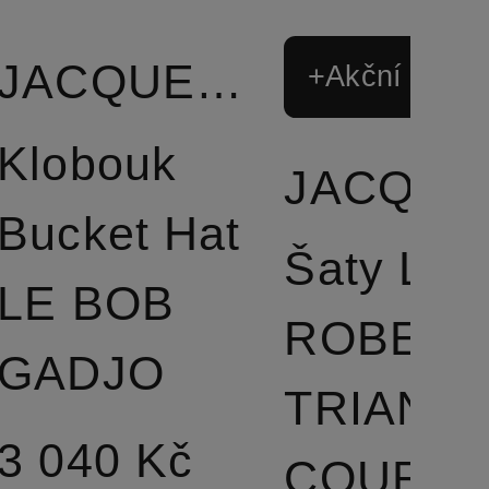
JACQUEMUS
+Akční sleva
Klobouk
J
Bucket Hat
Šaty LA
LE BOB
ROBE
GADJO
TRIANG
3 040 Kč
COURTE