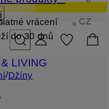
i
CZ
latné vrácení
EDÁVÁNÍ
ží do 30 dnů
& LIVING
/
ní
Džíny
Y