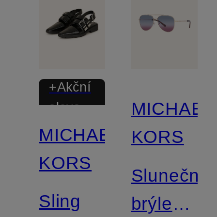
+Akční
MICHAEL
sleva
MICHAEL
KORS
KORS
Sluneční
Sling
brýle