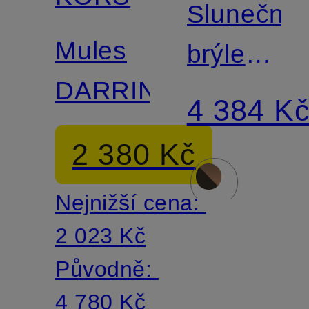
Sluneční
Mules
brýle
DARRINGTON
MK-
4 384 K
2170U
2 380 Kč
KARLIE
Nejnižší cena:
2 023 Kč
Původně:
4 780 Kč