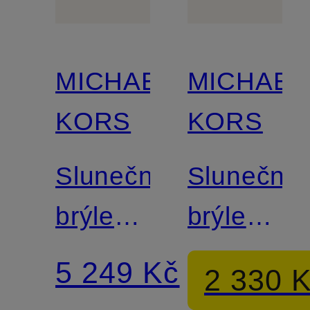
MICHAEL
MICHAEL
KORS
KORS
Sluneční
Sluneční
brýle
brýle
MK-
MK2211U
5 249 Kč
2 330 
2170U
DUBAI