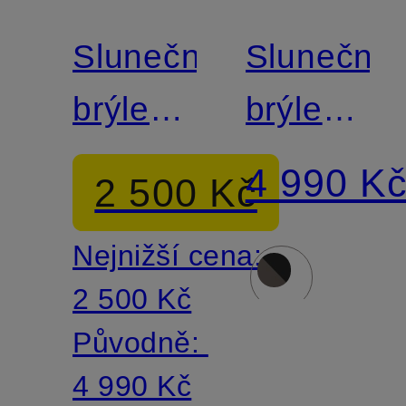
Sluneční
Sluneční
brýle
brýle
MK2182
MK2182
4 990 K
2 500 Kč
Nejnižší cena:
2 500 Kč
Původně:
4 990 Kč