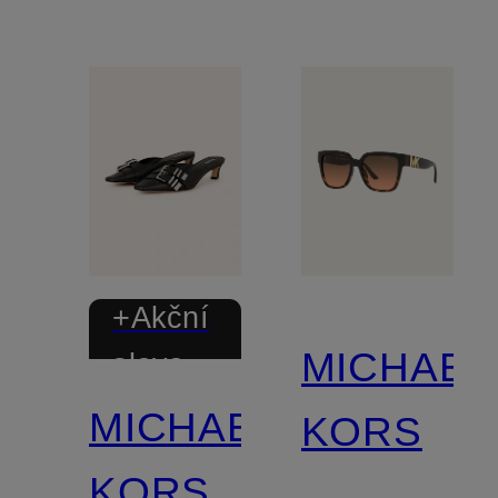
+Akční
MICHAEL
sleva
MICHAEL
KORS
KORS