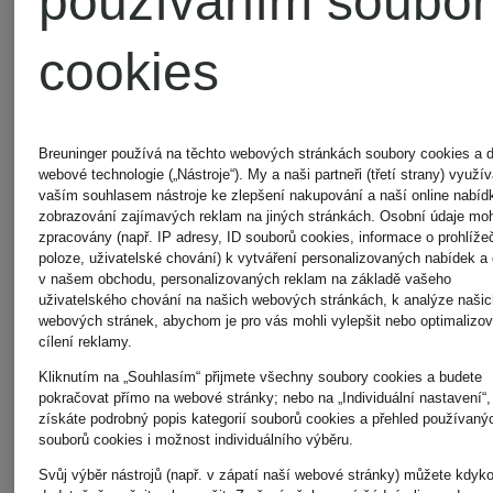
používáním soubor
KORS
KORS
cookies
Sluneční
Sluneční
Breuninger používá na těchto webových stránkách soubory cookies a d
webové technologie („Nástroje“). My a naši partneři (třetí strany) využ
brýle
brýle
vaším souhlasem nástroje ke zlepšení nakupování a naší online nabíd
zobrazování zajímavých reklam na jiných stránkách. Osobní údaje mo
zpracovány (např. IP adresy, ID souborů cookies, informace o prohlížeč
MK2211U
MK1164
poloze, uživatelské chování) k vytváření personalizovaných nabídek a
v našem obchodu, personalizovaných reklam na základě vašeho
3 779 Kč
2 200 
uživatelského chování na našich webových stránkách, k analýze našic
DUBAI
webových stránek, abychom je pro vás mohli vylepšit nebo optimalizov
cílení reklamy.
Nejnižší ce
Kliknutím na „Souhlasím“ přijmete všechny soubory cookies a budete
pokračovat přímo na webové stránky; nebo na „Individuální nastavení“,
získáte podrobný popis kategorií souborů cookies a přehled používaný
4 384 Kč
souborů cookies i možnost individuálního výběru.
Svůj výběr nástrojů (např. v zápatí naší webové stránky) můžete kdyko