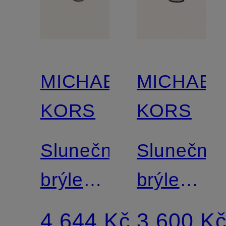
MICHAEL
MICHAEL
KORS
KORS
Sluneční
Sluneční
brýle
brýle
MK2184
MK2247U
4 644 Kč
3 600 K