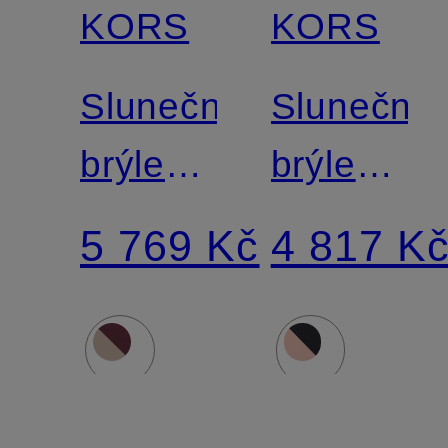
KORS
KORS
Sluneční
Sluneční
brýle
brýle
MK1067B
MK1160
5 769 Kč
4 817 K
Corsica
BIARRITZ