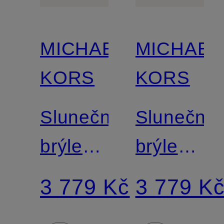
MICHAEL
MICHAEL
KORS
KORS
Sluneční
Sluneční
brýle
brýle
MK2098U
MK-
3 779 Kč
3 779 K
2024