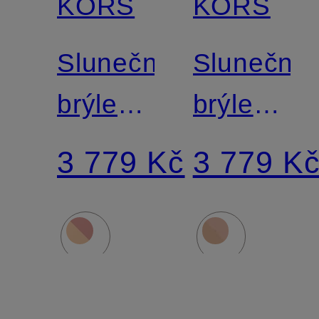
KORS
KORS
Sluneční
Sluneční
brýle
brýle
MK2184
MK5004
3 779 Kč
3 779 K