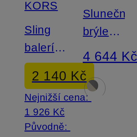
KORS
Sluneční
Sling
brýle
baleríny
MK-
4 644 K
DARRINGTON
2079U
2 140 Kč
ZERMAT
Nejnižší cena:
1 926 Kč
Původně: