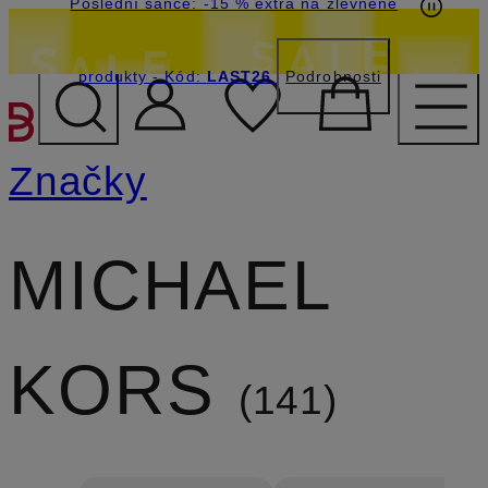
Poslední šance: -15 % extra na zlevněné
produkty
- Kód:
LAST26
Podrobnosti
PŘEJÍT NA HLAVNÍ OBSA
Značky
MICHAEL
KORS
141