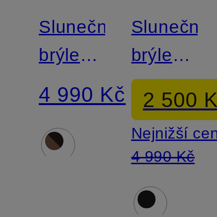
Sluneční
Sluneční
brýle
brýle
MK2182
MK2235U
4 990 Kč
2 500 
NAVARR
Nejnižší ce
4 990 Kč