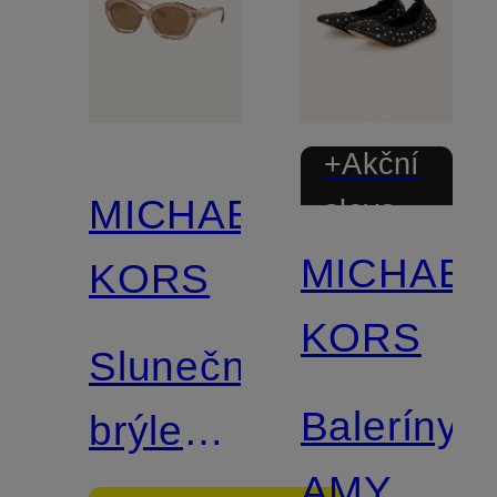
+Akční
MICHAEL
sleva
MICHAEL
KORS
KORS
Sluneční
Baleríny
brýle
AMY s
MK2209U