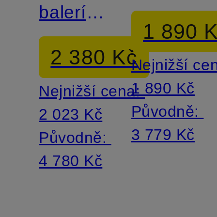
baleríny
MK1045
1 890 
DARRINGTON
2 380 Kč
Nejnižší ce
1 890 Kč
Nejnižší cena:
Původně:
2 023 Kč
3 779 Kč
Původně:
4 780 Kč