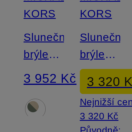
KORS
KORS
Sluneční
Sluneční
brýle
brýle
MK1161
MK1128
3 952 Kč
3 320 
Nejnižší ce
3 320 Kč
Původně: