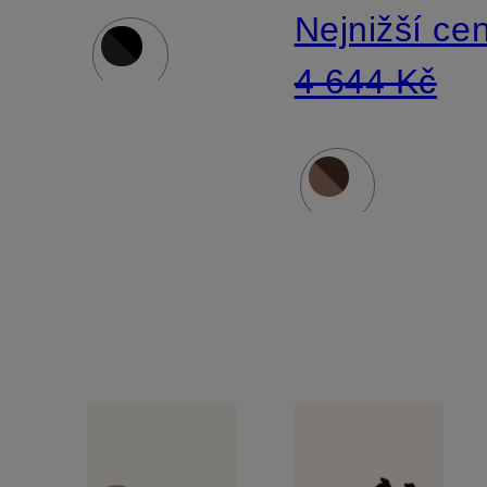
Nejnižší ce
KARLIE
4 644 Kč