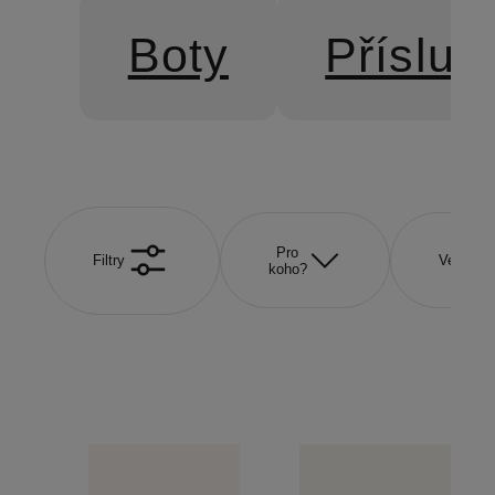
Boty
Přísluš
Pro
Filtry
Velikost
koho?