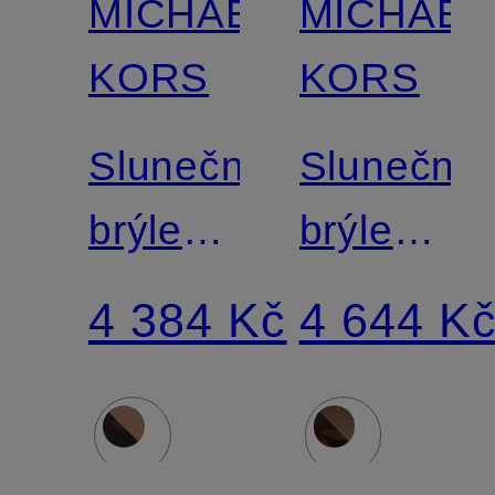
MICHAEL
MICHAEL
KORS
KORS
Sluneční
Sluneční
brýle
brýle
MK-
MK2241U
4 384 Kč
4 644 K
2170U
KARLIE