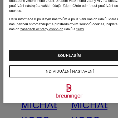
dodatečně změnit nebo zrušit. Zrušení však nemá žádný vliv na dosav
používání nástrojů a vašich údajů.
Zde
můžete odmítnout používání so
cookies
.
Další informace k použitým nástrojům a používání vašich údajů, které
naši partneři shromažďujeme prostřednictvím souborů cookies, najdete
našich
zásadách ochrany osobních
údajů a
tiráži
.
SOUHLASÍM
INDIVIDUÁLNÍ NASTAVENÍ
MICHAEL
MICHAEL