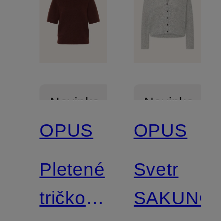
Novinka
Novinka
OPUS
OPUS
Pletené
Svetr
tričko
SAKUNO