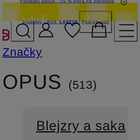
Poslední šance: -15 % extra na zlevněné
produkty
- Kód:
LAST26
Podrobnosti
PŘEJÍT NA HLAVNÍ OBSA
Značky
OPUS
513
Blejzry a saka