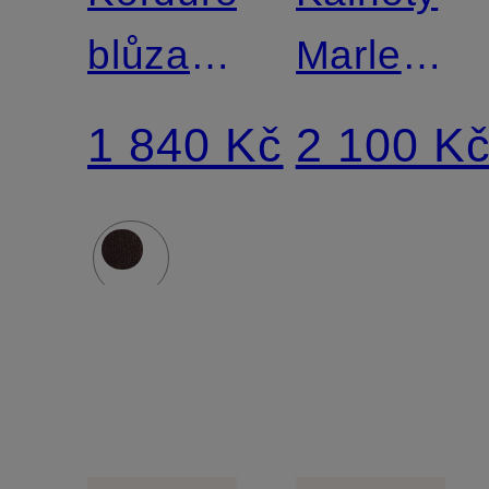
blůza
Marlene
FERRELL
MILENI
1 840 Kč
2 100 K
s 3/4
z
rukávy
manšestr