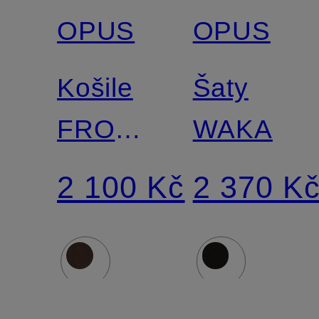
OPUS
OPUS
Košile
Šaty
FROPA
WAKA
s 3/4
2 100 Kč
2 370 K
rukávy