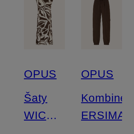
OPUS
OPUS
Šaty
Kombinéz
WICYLA
ERSIMA
LUSH