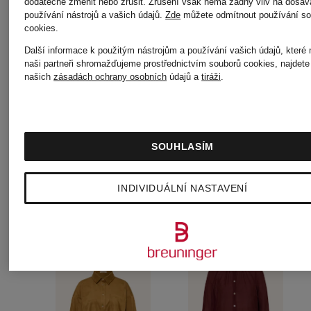
dodatečně změnit nebo zrušit. Zrušení však nemá žádný vliv na dosav
MYHA
PIMOTA
používání nástrojů a vašich údajů.
Zde
můžete odmítnout používání so
2 370 Kč
2 100 K
cookies
.
EDIT
Další informace k použitým nástrojům a používání vašich údajů, které
naši partneři shromažďujeme prostřednictvím souborů cookies, najdete
našich
zásadách ochrany osobních
údajů a
tiráži
.
SOUHLASÍM
INDIVIDUÁLNÍ NASTAVENÍ