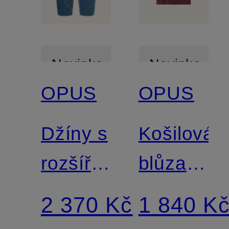
Novinka
Novinka
OPUS
OPUS
Džíny s
Košilová
rozšířenými
blůza
nohavicemi
FARISE
2 370 Kč
1 840 K
LOLAH