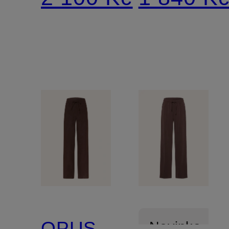
s 3/4
rukávy
v
koženém
vzhledu
OPUS
Novinka