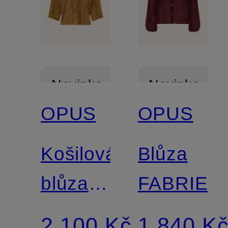
Novinka
Novinka
OPUS
OPUS
Košilová
Blůza
blůza
FABRIEL
FALOURA
2 100 Kč
1 840 K