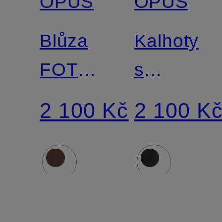
OPUS
OPUS
Blůza
Kalhoty
FOTORI
s
s 3/4
manžetam
2 100 Kč
2 100 K
rukávy
MAROU