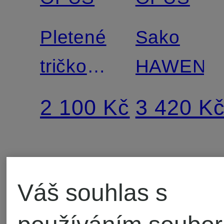
Pletené
Sako
tričko
HAWENI
PUDY
2 100 Kč
3 420 K
Váš souhlas s