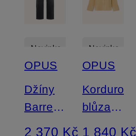
Novinka
Novinka
OPUS
OPUS
Džíny
Kordurov
Barrel
blůza
LISSIE
FERRELL
2 370 Kč
1 840 K