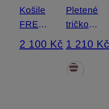
Košile
Pletené
FRENASA
tričko
s 3/4
SOKIRA
2 100 Kč
1 210 K
rukávy