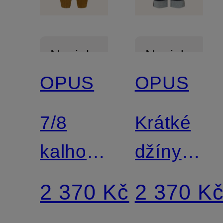
Novinka
Novinka
OPUS
OPUS
7/8
Krátké
kalhoty
džíny
MYHA
MIVA
2 370 Kč
2 370 K
v