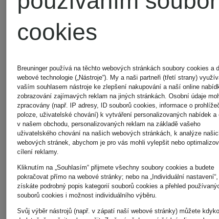
používáním soubor
cookies
Breuninger používá na těchto webových stránkách soubory cookies a d
webové technologie („Nástroje“). My a naši partneři (třetí strany) využ
vaším souhlasem nástroje ke zlepšení nakupování a naší online nabíd
zobrazování zajímavých reklam na jiných stránkách. Osobní údaje mo
Novinka
Novinka
zpracovány (např. IP adresy, ID souborů cookies, informace o prohlížeč
poloze, uživatelské chování) k vytváření personalizovaných nabídek a
v našem obchodu, personalizovaných reklam na základě vašeho
OPUS
OPUS
uživatelského chování na našich webových stránkách, k analýze našic
webových stránek, abychom je pro vás mohli vylepšit nebo optimalizov
cílení reklamy.
7/8
Pletené
Kliknutím na „Souhlasím“ přijmete všechny soubory cookies a budete
pokračovat přímo na webové stránky; nebo na „Individuální nastavení“,
získáte podrobný popis kategorií souborů cookies a přehled používaný
kalhoty
tričko
souborů cookies i možnost individuálního výběru.
Svůj výběr nástrojů (např. v zápatí naší webové stránky) můžete kdyko