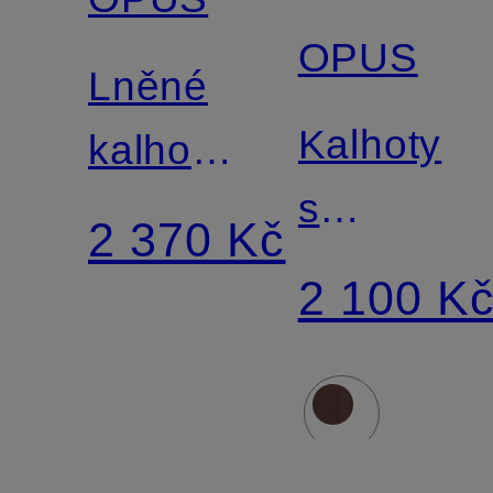
OPUS
Lněné
Kalhoty
kalhoty
s
MILENI
2 370 Kč
manžetam
2 100 K
MAROU