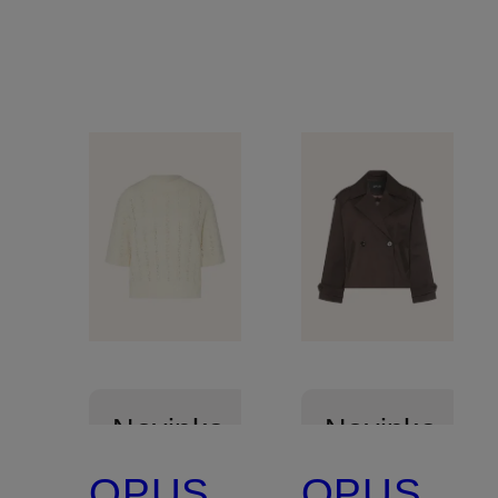
koženém
vzhledu
Novinka
Novinka
OPUS
OPUS