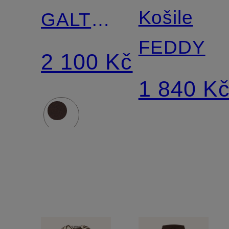
Košile
GALTOS
FEDDY
s 3/4
2 100 Kč
rukávy
1 840 K