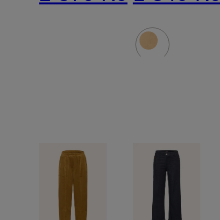
BOLDY
s 3/4
rukávy