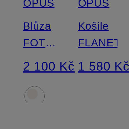
OPUS
OPUS
Blůza
Košile
FOTORI
FLANETA
s 3/4
2 100 Kč
1 580 K
rukávy