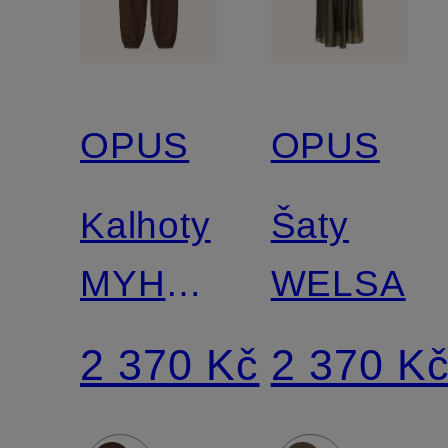
OPUS
OPUS
Kalhoty
Šaty
MYHA
WELSA
ve stylu
2 370 Kč
2 370 K
joggingových