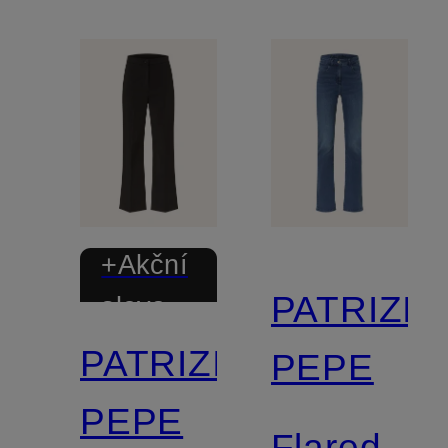
+Akční
PATRIZIA
sleva
PATRIZIA
PEPE
PEPE
Flared