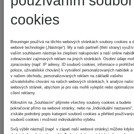
používáním soubor
Sukně
Marlene
cookies
kalhoty
5 850 Kč
Breuninger používá na těchto webových stránkách soubory cookies a d
webové technologie („Nástroje“). My a naši partneři (třetí strany) využ
vaším souhlasem nástroje ke zlepšení nakupování a naší online nabíd
6 350 K
zobrazování zajímavých reklam na jiných stránkách. Osobní údaje mo
zpracovány (např. IP adresy, ID souborů cookies, informace o prohlížeč
poloze, uživatelské chování) k vytváření personalizovaných nabídek a
v našem obchodu, personalizovaných reklam na základě vašeho
uživatelského chování na našich webových stránkách, k analýze našic
webových stránek, abychom je pro vás mohli vylepšit nebo optimalizov
cílení reklamy.
Kliknutím na „Souhlasím“ přijmete všechny soubory cookies a budete
pokračovat přímo na webové stránky; nebo na „Individuální nastavení“,
získáte podrobný popis kategorií souborů cookies a přehled používaný
souborů cookies i možnost individuálního výběru.
Svůj výběr nástrojů (např. v zápatí naší webové stránky) můžete kdyko