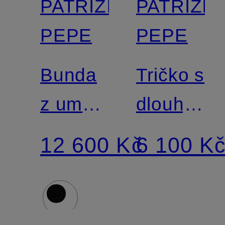
PATRIZIA
PATRIZIA
PEPE
PEPE
Bunda
Tričko s
z umělé
dlouhým
kožešiny
rukávem
12 600 Kč
6 100 K
z krajky