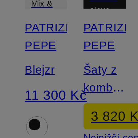
Mix &
sleva
Match
PATRIZIA
PATRIZIA
PEPE
PEPE
Blejzr
Šaty z
kombinac
11 300 Kč
materiálů
3 820 
Nejnižší ce