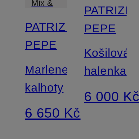
Mix &
PATRIZIA
Match
PATRIZIA
PEPE
PEPE
Košilová
Marlene
halenka
kalhoty
6 000 K
6 650 Kč