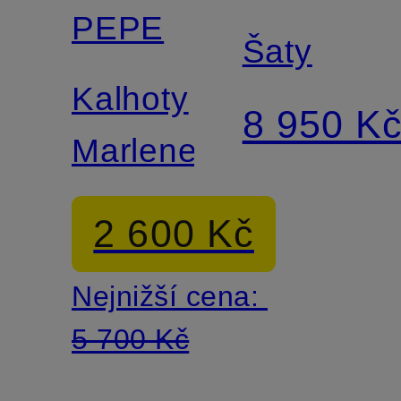
PEPE
Šaty
Kalhoty
8 950 K
Marlene
2 600 Kč
Nejnižší cena:
5 700 Kč