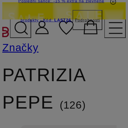
Poslední šance: -15 % extra na zlevněné
produkty
- Kód:
LAST26
Podrobnosti
PŘEJÍT NA HLAVNÍ OBSA
Značky
PATRIZIA
PEPE
126