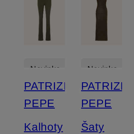
Novinka
Novinka
PATRIZIA
PATRIZIA
Mix &
PEPE
PEPE
Match
Kalhoty
Šaty