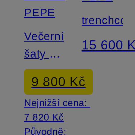
PEPE
trenchcoa
Večerní
15 600 
šaty s
volánky
9 800 Kč
Nejnižší cena:
7 820 Kč
Původně: