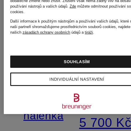
dodatečně změnit nebo zrušit. Zrušení však nemá žádný vliv na dosav
používání nástrojů a vašich údajů.
Zde
můžete odmítnout používání so
cookies
.
Další informace k použitým nástrojům a používání vašich údajů, které
naši partneři shromažďujeme prostřednictvím souborů cookies, najdete
našich
zásadách ochrany osobních
údajů a
tiráži
.
PATRIZIA
PATRIZIA
SOUHLASÍM
PEPE
PEPE
INDIVIDUÁLNÍ NASTAVENÍ
Košilová
Halenka
halenka
5 700 K