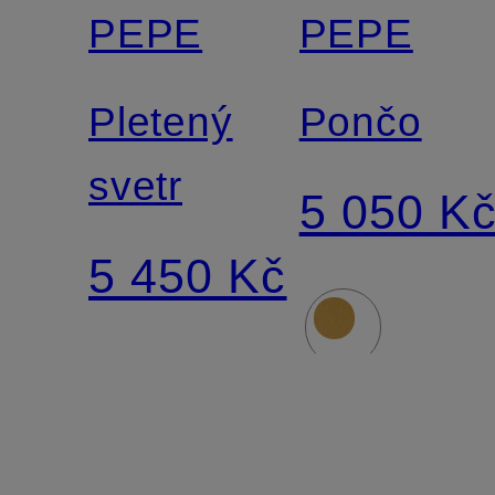
PEPE
PEPE
Pletený
Pončo
svetr
5 050 K
5 450 Kč