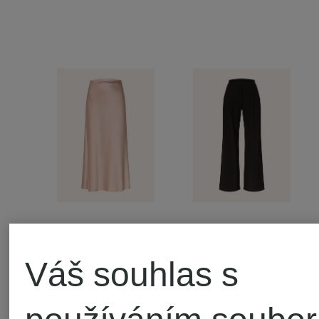
PATRIZIA
PATRIZIA
Váš souhlas s
PEPE
PEPE