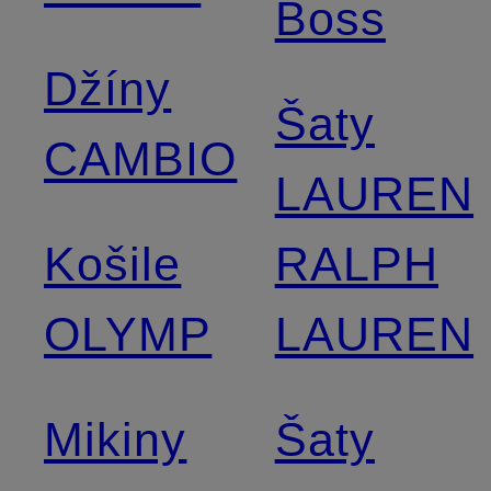
Boss
Džíny
Šaty
CAMBIO
LAUREN
Košile
RALPH
OLYMP
LAUREN
Mikiny
Šaty