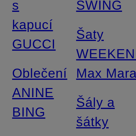
s
SWING
kapucí
Šaty
GUCCI
WEEKEN
Oblečení
Max Mar
ANINE
Šály a
BING
šátky