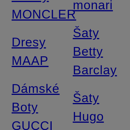
monari
MONCLER
Šaty
Dresy
Betty
MAAP
Barclay
Dámské
Šaty
Boty
Hugo
GUCCI