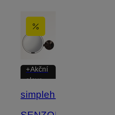
+Akční
sleva
simplehuman
SENZORICKÉ