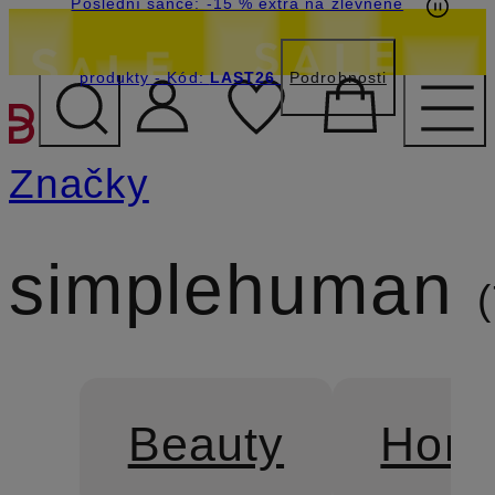
Poslední šance: -15 % extra na zlevněné
produkty
- Kód:
LAST26
Podrobnosti
PŘEJÍT NA HLAVNÍ OBSA
Značky
simplehuman
Beauty
Home