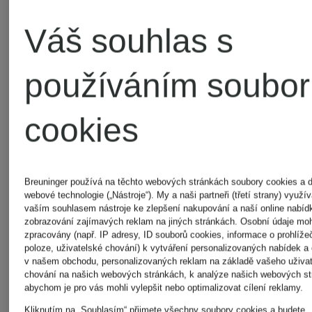
Blauer
BURBER
Váš souhlas s
používáním soubo
cookies
Další značky
Breuninger používá na těchto webových stránkách soubory cookies a d
webové technologie („Nástroje“). My a naši partneři (třetí strany) využ
vaším souhlasem nástroje ke zlepšení nakupování a naší online nabíd
zobrazování zajímavých reklam na jiných stránkách. Osobní údaje mo
zpracovány (např. IP adresy, ID souborů cookies, informace o prohlížeč
poloze, uživatelské chování) k vytváření personalizovaných nabídek a
AMI
MARC
v našem obchodu, personalizovaných reklam na základě vašeho uživa
chování na našich webových stránkách, k analýze našich webových st
abychom je pro vás mohli vylepšit nebo optimalizovat cílení reklamy.
PARIS
AUREL
Kliknutím na „Souhlasím“ přijmete všechny soubory cookies a budete