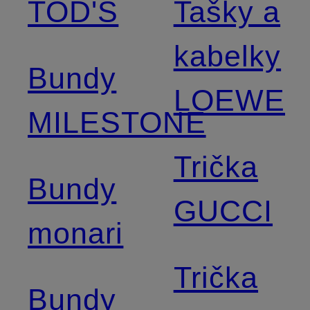
TOD'S
Tašky a
kabelky
Bundy
LOEWE
MILESTONE
Trička
Bundy
GUCCI
monari
Trička
Bundy