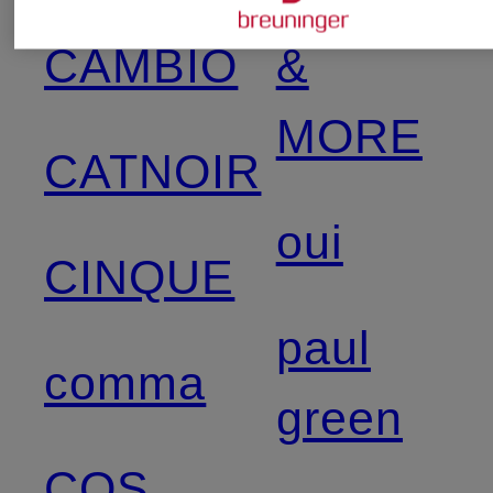
CAMBIO
&
MORE
CATNOIR
oui
CINQUE
paul
comma
green
COS