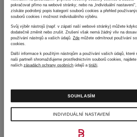
pokračovat přímo na webové stránky; nebo na „Individuální nastavení“,
získáte podrobný popis kategorií souborů cookies a přehled používaný
souborů cookies i možnost individuálního výběru.
BEAUMONT
MARC
Svůj výběr nástrojů (např. v zápatí naší webové stránky) můžete kdyko
dodatečně změnit nebo zrušit. Zrušení však nemá žádný vliv na dosav
používání nástrojů a vašich údajů.
Zde
můžete odmítnout používání so
CAIN
cookies
.
Betty
Další informace k použitým nástrojům a používání vašich údajů, které
naši partneři shromažďujeme prostřednictvím souborů cookies, najdete
našich
zásadách ochrany osobních
údajů a
tiráži
.
Barclay
monari
SOUHLASÍM
BRUNELLO
MONCLE
INDIVIDUÁLNÍ NASTAVENÍ
CUCINELLI
MORE