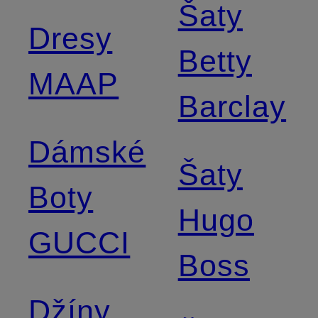
Šaty
Dresy
Betty
MAAP
Barclay
Dámské
Šaty
Boty
Hugo
GUCCI
Boss
Džíny