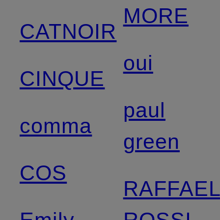
MORE
CATNOIR
oui
CINQUE
paul
comma
green
COS
RAFFAE