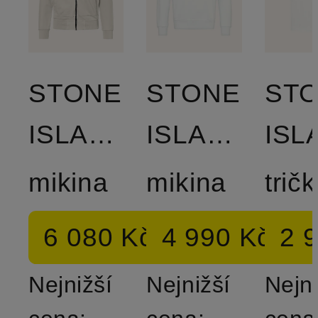
STONE
STONE
ST
ISLAND
ISLAND
mikina
mikina
trič
6 080 Kč
4 990 Kč
2 
Nejnižší
Nejnižší
Nejni