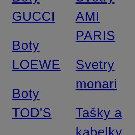
GUCCI
AMI
PARIS
Boty
LOEWE
Svetry
monari
Boty
TOD'S
Tašky a
kabelky