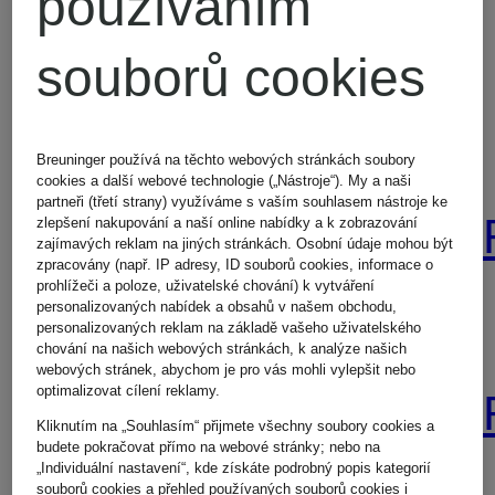
používáním
souborů cookies
Oblečení
Šály a
lululemon
šátky
Breuninger používá na těchto webových stránkách soubory
cookies a další webové technologie („Nástroje“). My a naši
partneři (třetí strany) využíváme s vaším souhlasem nástroje ke
BURBER
zlepšení nakupování a naší online nabídky a k zobrazování
zajímavých reklam na jiných stránkách. Osobní údaje mohou být
Péřové
zpracovány (např. IP adresy, ID souborů cookies, informace o
prohlížeči a poloze, uživatelské chování) k vytváření
personalizovaných nabídek a obsahů v našem obchodu,
kabáty
Šály
personalizovaných reklam na základě vašeho uživatelského
chování na našich webových stránkách, k analýze našich
webových stránek, abychom je pro vás mohli vylepšit nebo
optimalizovat cílení reklamy.
Blauer
BURBER
Kliknutím na „Souhlasím“ přijmete všechny soubory cookies a
budete pokračovat přímo na webové stránky; nebo na
„Individuální nastavení“, kde získáte podrobný popis kategorií
souborů cookies a přehled používaných souborů cookies i