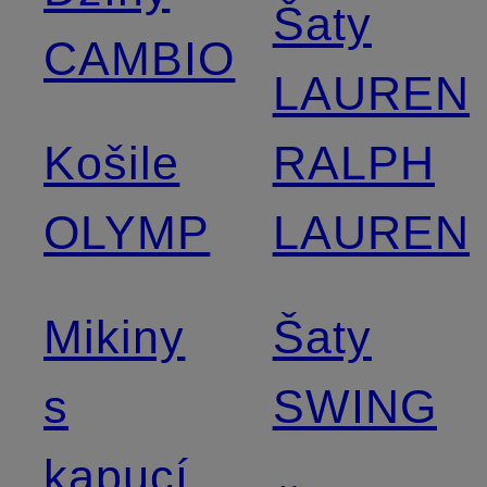
Šaty
CAMBIO
LAUREN
Košile
RALPH
OLYMP
LAUREN
Mikiny
Šaty
s
SWING
kapucí