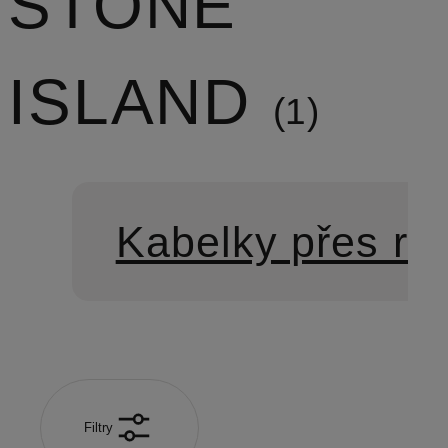
STONE
ISLAND
1
Kabelky přes r
Filtry