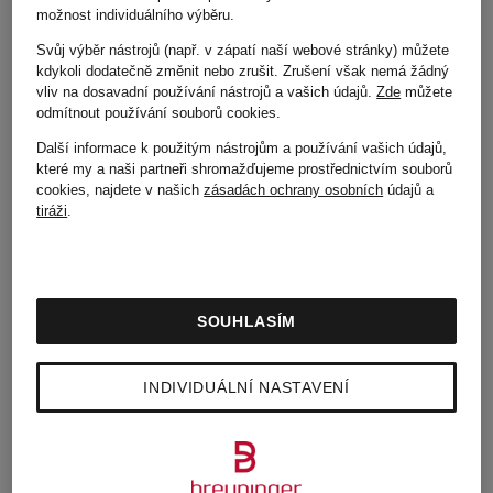
možnost individuálního výběru.
Svůj výběr nástrojů (např. v zápatí naší webové stránky) můžete
kdykoli dodatečně změnit nebo zrušit. Zrušení však nemá žádný
vliv na dosavadní používání nástrojů a vašich údajů.
Zde
můžete
odmítnout používání souborů cookies
.
Další informace k použitým nástrojům a používání vašich údajů,
Další značky
které my a naši partneři shromažďujeme prostřednictvím souborů
cookies, najdete v našich
zásadách ochrany osobních
údajů a
tiráži
.
AMI
MARC
SOUHLASÍM
PARIS
AUREL
INDIVIDUÁLNÍ NASTAVENÍ