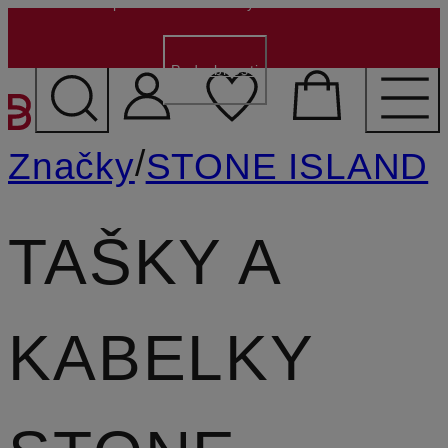
500 Kč pro nové zákazníky
- Kód:
NEW500
Podrobnosti
PŘEJÍT NA HLAVNÍ OBSA
/
Značky
STONE ISLAND
TAŠKY A
KABELKY