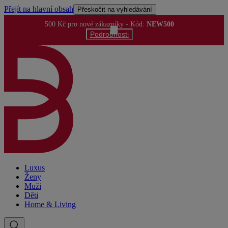
Přejít na hlavní obsah
Přeskočit na vyhledávání
500 Kč pro nové zákazníky
- Kód:
NEW500
Podrobnosti
Luxus
Ženy
Muži
Děti
Home & Living