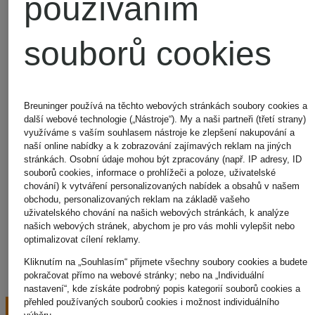
používáním
KENNEL & SCHMENGER
LUISA CERANO
MARC AUREL
souborů cookies
MARC CAIN
monari
MONCLER
MORE & MORE
oui
Breuninger používá na těchto webových stránkách soubory cookies a
paul green
další webové technologie („Nástroje“). My a naši partneři (třetí strany)
RAFFAELLO ROSSI
využíváme s vaším souhlasem nástroje ke zlepšení nakupování a
RIANI
naší online nabídky a k zobrazování zajímavých reklam na jiných
RINO & PELLE
SKIMS
stránkách. Osobní údaje mohou být zpracovány (např. IP adresy, ID
someday
souborů cookies, informace o prohlížeči a poloze, uživatelské
STONE ISLAND
chování) k vytváření personalizovaných nabídek a obsahů v našem
Vera Mont
obchodu, personalizovaných reklam na základě vašeho
WELLENSTEYN
uživatelského chování na našich webových stránkách, k analýze
White Label
našich webových stránek, abychom je pro vás mohli vylepšit nebo
optimalizovat cílení reklamy.
Kliknutím na „Souhlasím“ přijmete všechny soubory cookies a budete
pokračovat přímo na webové stránky; nebo na „Individuální
nastavení“, kde získáte podrobný popis kategorií souborů cookies a
přehled používaných souborů cookies i možnost individuálního