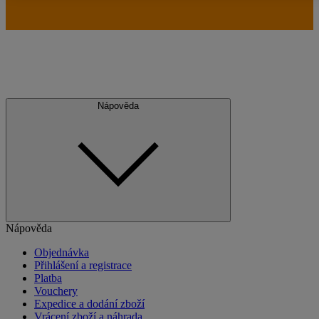
Nápověda
Nápověda
Objednávka
Přihlášení a registrace
Platba
Vouchery
Expedice a dodání zboží
Vrácení zboží a náhrada