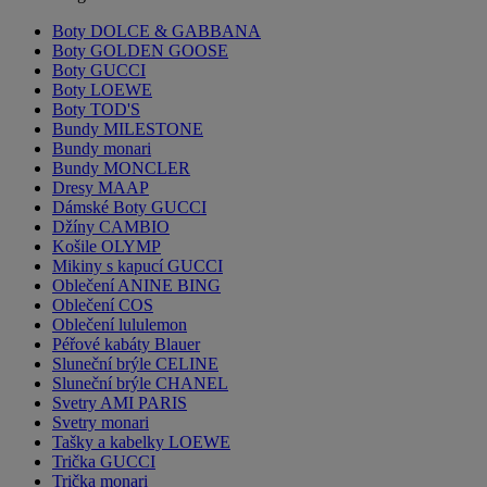
Boty DOLCE & GABBANA
Boty GOLDEN GOOSE
Boty GUCCI
Boty LOEWE
Boty TOD'S
Bundy MILESTONE
Bundy monari
Bundy MONCLER
Dresy MAAP
Dámské Boty GUCCI
Džíny CAMBIO
Košile OLYMP
Mikiny s kapucí GUCCI
Oblečení ANINE BING
Oblečení COS
Oblečení lululemon
Péřové kabáty Blauer
Sluneční brýle CELINE
Sluneční brýle CHANEL
Svetry AMI PARIS
Svetry monari
Tašky a kabelky LOEWE
Trička GUCCI
Trička monari