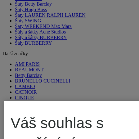
Šaty Betty Barclay
Šaty Hugo Boss
Šaty LAUREN RALPH LAUREN
Šaty SWING
Šaty WEEKEND Max Mara
Šály a šátky Acne Studios
Šály a šátky BURBERRY
Šály BURBERRY
Další značky
AMI PARIS
BEAUMONT
Betty Barclay
BRUNELLO CUCINELLI
CAMBIO
CATNOIR
CINQUE
comma
COS
Emily VAN DEN BERGH
Váš souhlas s
FUCHS SCHMITT
GIL BRET
GUCCI
Joseph Ribkoff