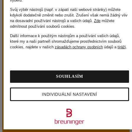
výběru.
Svůj výběr nástrojů (např. v zápatí naší webové stránky) můžete
kdykoli dodatečně změnit nebo zrušit. Zrušení však nemá žádný vliv
na dosavadní používání nástrojů a vašich údajů.
Zde
můžete
odmítnout používání souborů cookies
.
NAŠE VÝHODY
Další informace k použitým nástrojům a používání vašich údajů,
které my a naši partneři shromažďujeme prostřednictvím souborů
cookies, najdete v našich
zásadách ochrany osobních
údajů a
tiráži
.
Doprava zdarma při objednávce od 2 400 Kč
Při nákupu nad 2 400 Kč je doprava zdarma.
SOUHLASÍM
INDIVIDUÁLNÍ NASTAVENÍ
Bezplatné vrácení zboží do 30 dnů
Zakoupené zboží můžete bezplatně vrátit do 30 dnů.