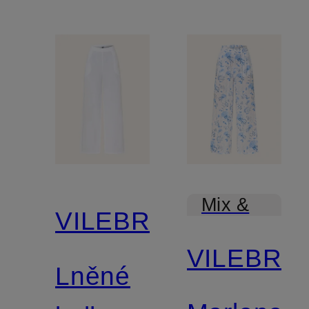
Mix &
VILEBREQUIN
Match
VILEBRE
Lněné