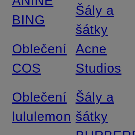
ANINE
Šály a
BING
šátky
Oblečení
Acne
COS
Studios
Oblečení
Šály a
lululemon
šátky