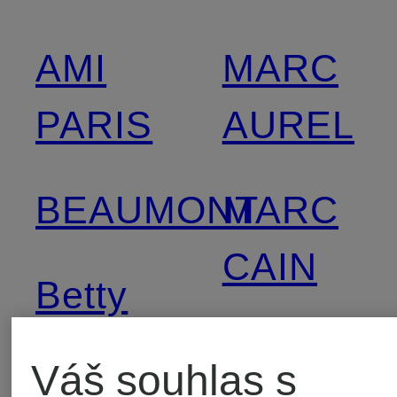
AMI
MARC
PARIS
AUREL
BEAUMONT
MARC
CAIN
Betty
Barclay
monari
Váš souhlas s