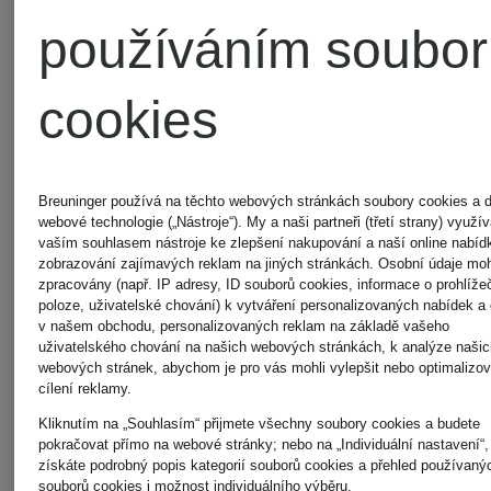
používáním soubor
BRUNELLO
MONCLE
cookies
CUCINELLI
MORE
Breuninger používá na těchto webových stránkách soubory cookies a d
CAMBIO
&
webové technologie („Nástroje“). My a naši partneři (třetí strany) využ
vaším souhlasem nástroje ke zlepšení nakupování a naší online nabíd
zobrazování zajímavých reklam na jiných stránkách. Osobní údaje mo
MORE
zpracovány (např. IP adresy, ID souborů cookies, informace o prohlížeč
poloze, uživatelské chování) k vytváření personalizovaných nabídek a
CATNOIR
v našem obchodu, personalizovaných reklam na základě vašeho
uživatelského chování na našich webových stránkách, k analýze naši
webových stránek, abychom je pro vás mohli vylepšit nebo optimalizov
oui
cílení reklamy.
CINQUE
Kliknutím na „Souhlasím“ přijmete všechny soubory cookies a budete
pokračovat přímo na webové stránky; nebo na „Individuální nastavení“,
získáte podrobný popis kategorií souborů cookies a přehled používaný
souborů cookies i možnost individuálního výběru.