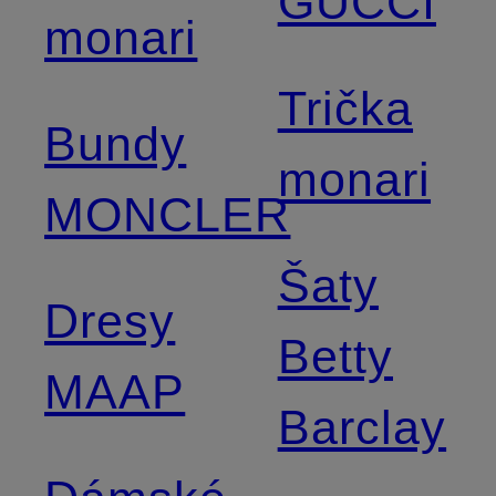
GUCCI
monari
Trička
Bundy
monari
MONCLER
Šaty
Dresy
Betty
MAAP
Barclay