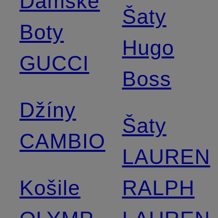
Dámské
Šaty
Boty
Hugo
GUCCI
Boss
Džíny
Šaty
CAMBIO
LAUREN
Košile
RALPH