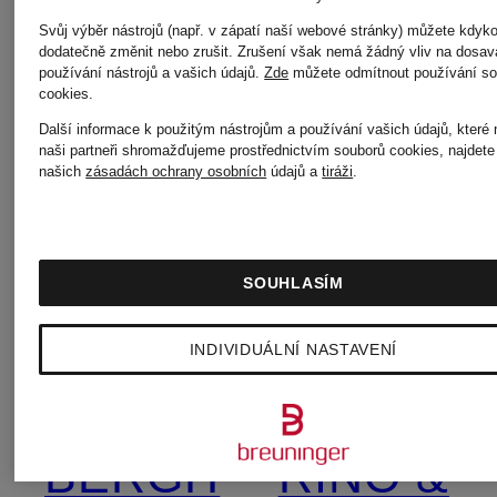
paul
Svůj výběr nástrojů (např. v zápatí naší webové stránky) můžete kdyko
comma
dodatečně změnit nebo zrušit. Zrušení však nemá žádný vliv na dosav
green
používání nástrojů a vašich údajů.
Zde
můžete odmítnout používání so
cookies
.
Další informace k použitým nástrojům a používání vašich údajů, které
COS
naši partneři shromažďujeme prostřednictvím souborů cookies, najdete
našich
zásadách ochrany osobních
údajů a
tiráži
.
RAFFAE
Emily
ROSSI
SOUHLASÍM
VAN
INDIVIDUÁLNÍ NASTAVENÍ
RIANI
DEN
BERGH
RINO &