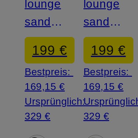
lounge
lounge
sandal
sandal
EVE 1A
EVE 1A
199 €
199 €
Bestpreis:
Bestpreis:
169,15 €
169,15 €
Ursprünglich:
Ursprünglic
329 €
329 €