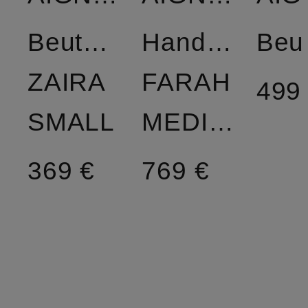
Beuteltasche
Handtasche
ZAIRA
FARAH
499
SMALL
MEDIUM
369 €
769 €