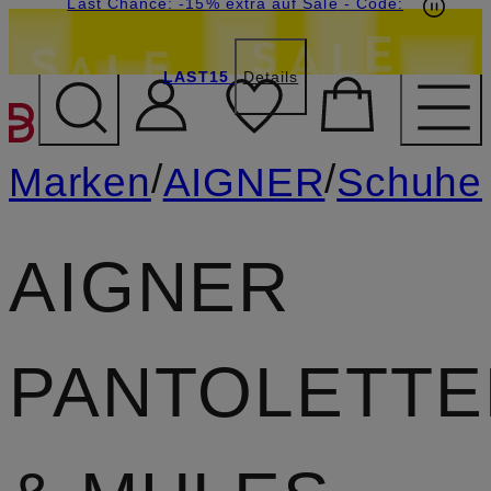
15€-Willkommensgutschein mit Beyond sichern
Last Chance: -15% extra auf Sale
- Code:
LAST15
Details
ZUM HAUPTINHALT ÜBE
/
/
Marken
AIGNER
Schuhe
AIGNER
PANTOLETTE