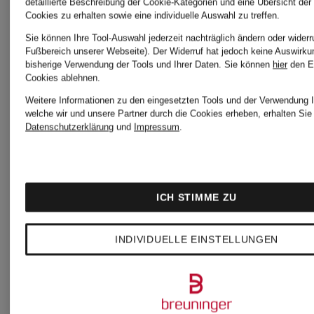
detaillierte Beschreibung der Cookie-Kategorien und eine Übersicht der
Schuhe
Cookies zu erhalten sowie eine individuelle Auswahl zu treffen.
Sie können Ihre Tool-Auswahl jederzeit nachträglich ändern oder widerr
Fußbereich unserer Webseite). Der Widerruf hat jedoch keine Auswirku
bisherige Verwendung der Tools und Ihrer Daten.
Sie können
hier
den E
Cookies ablehnen.
Weitere Informationen zu den eingesetzten Tools und der Verwendung I
welche wir und unsere Partner durch die Cookies erheben, erhalten Sie 
Datenschutzerklärung
und
Impressum
.
Weitere Marken
ICH STIMME ZU
AGL
mey
INDIVIDUELLE EINSTELLUNGEN
ALBERTO
Peak