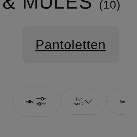
& MULES
10
Pantoletten
Für
Filter
Größe
wen?