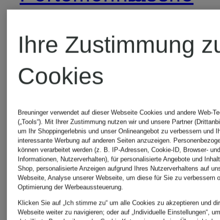
AIGNER
AIGNER
Ihre Zustimmung z
SALE
Taschen
Cookies
Sale
AIGNER
Breuninger verwendet auf dieser Webseite Cookies und andere Web-Te
(„Tools“). Mit Ihrer Zustimmung nutzen wir und unsere Partner (Drittanbi
um Ihr Shoppingerlebnis und unser Onlineangebot zu verbessern und I
interessante Werbung auf anderen Seiten anzuzeigen. Personenbezog
Sandalen
können verarbeitet werden (z. B. IP-Adressen, Cookie-ID, Browser- und
Informationen, Nutzerverhalten), für personalisierte Angebote und Inhal
Shop, personalisierte Anzeigen aufgrund Ihres Nutzerverhaltens auf un
Webseite, Analyse unserer Webseite, um diese für Sie zu verbessern o
Optimierung der Werbeaussteuerung.
AIGNER
Klicken Sie auf „Ich stimme zu“ um alle Cookies zu akzeptieren und dir
Webseite weiter zu navigieren; oder auf „Individuelle Einstellungen“, u