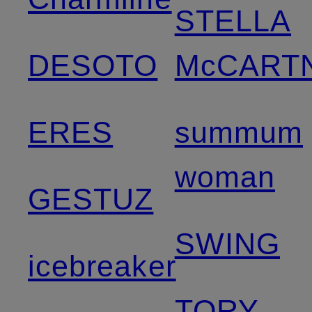
STELLA
DESOTO
McCART
ERES
summum
woman
GESTUZ
SWING
icebreaker
TORY