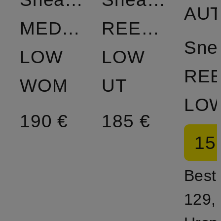
AU
MEDALIST
REELWIND
Sne
LOW
LOW
REE
WOM
UT
LO
190 €
185 €
15
Bestp
129,