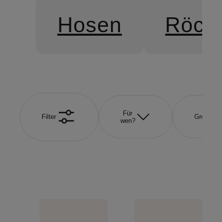
Hosen
Röck
Für
Filter
Größe
wen?