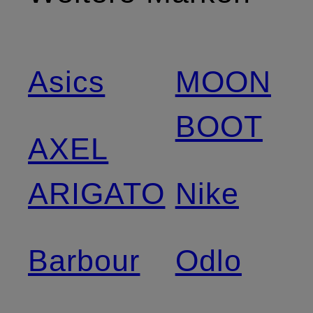
Asics
MOON
BOOT
AXEL
ARIGATO
Nike
Barbour
Odlo