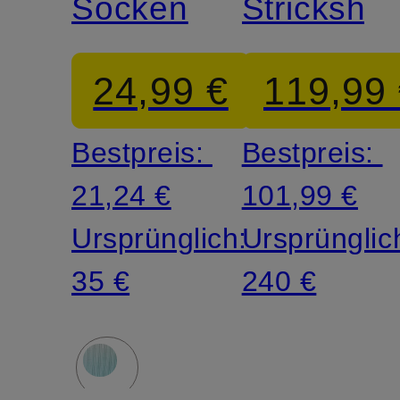
Socken
Strickshor
24,99 €
119,99
Bestpreis:
Bestpreis:
21,24 €
101,99 €
Ursprünglich:
Ursprünglic
35 €
240 €