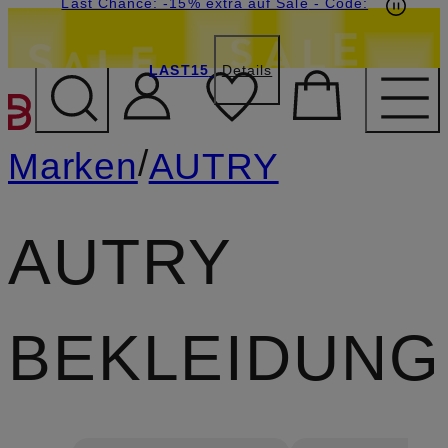
15€-Willkommensgutschein mit Beyond sichern
Last Chance: -15% extra auf Sale
- Code:
LAST15
Details
ZUM HAUPTINHALT ÜBE
/
Marken
AUTRY
AUTRY
BEKLEIDUNG