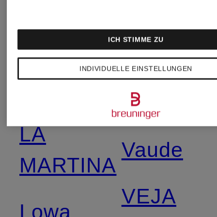
Jack
JEANS
Wolfskin
ICH STIMME ZU
UNDER
INDIVIDUELLE EINSTELLUNGEN
JORDAN
ARMOU
LA
Vaude
MARTINA
VEJA
Lowa