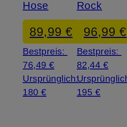
Hose
Rock
89,99 €
96,99 €
Bestpreis:
Bestpreis:
76,49 €
82,44 €
Ursprünglich:
Ursprünglic
180 €
195 €