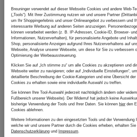
RAW
Island
Breuninger verwendet auf dieser Webseite Cookies und andere Web-Te
(„Tools“). Mit Ihrer Zustimmung nutzen wir und unsere Partner (Drittanbi
um Ihr Shoppingerlebnis und unser Onlineangebot zu verbessern und I
interessante Werbung auf anderen Seiten anzuzeigen. Personenbezog
GUESS
SUPERG
können verarbeitet werden (z. B. IP-Adressen, Cookie-ID, Browser- und
Informationen, Nutzerverhalten), für personalisierte Angebote und Inhal
Shop, personalisierte Anzeigen aufgrund Ihres Nutzerverhaltens auf un
Webseite, Analyse unserer Webseite, um diese für Sie zu verbessern o
Optimierung der Werbeaussteuerung.
HUGO
The
Klicken Sie auf „Ich stimme zu“ um alle Cookies zu akzeptieren und dir
Webseite weiter zu navigieren; oder auf „Individuelle Einstellungen“, u
detaillierte Beschreibung der Cookie-Kategorien und eine Übersicht der
BOSS
North
Cookies zu erhalten sowie eine individuelle Auswahl zu treffen.
Sie können Ihre Tool-Auswahl jederzeit nachträglich ändern oder widerr
Fußbereich unserer Webseite). Der Widerruf hat jedoch keine Auswirku
Face
bisherige Verwendung der Tools und Ihrer Daten.
Sie können
hier
den E
Icebreaker
Cookies ablehnen.
Weitere Informationen zu den eingesetzten Tools und der Verwendung I
welche wir und unsere Partner durch die Cookies erheben, erhalten Sie 
TOMMY
Datenschutzerklärung
und
Impressum
.