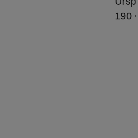
Ursp
190 