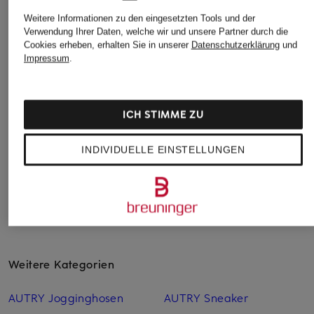
AUTRY
AUTRY
AUTRY
Weitere Informationen zu den eingesetzten Tools und der
Verwendung Ihrer Daten, welche wir und unsere Partner durch die
Sneaker MEDALIST
Sneaker WINDSCAPE
Sneaker WINDSCA
Cookies erheben, erhalten Sie in unserer
Datenschutzerklärung
und
LOW HJ
LOW UK
LOW UK
Impressum
.
185 €
180 €
180 €
ICH STIMME ZU
INDIVIDUELLE EINSTELLUNGEN
Weitere Kategorien
AUTRY Jogginghosen
AUTRY Sneaker