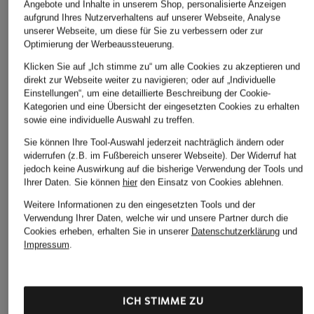
Angebote und Inhalte in unserem Shop, personalisierte Anzeigen
aufgrund Ihres Nutzerverhaltens auf unserer Webseite, Analyse
unserer Webseite, um diese für Sie zu verbessern oder zur
BARBA NAPOLI
Optimierung der Werbeaussteuerung.
+Aktionsrabatt
+Aktionsrabatt
Oxfordhemd Slim Fit
Klicken Sie auf „Ich stimme zu“ um alle Cookies zu akzeptieren und
STROKESMAN'S
BOSS
direkt zur Webseite weiter zu navigieren; oder auf „Individuelle
235 €
Hemd Regular Fit
Hemd JOE Regular
Einstellungen“, um eine detaillierte Beschreibung der Cookie-
Kategorien und eine Übersicht der eingesetzten Cookies zu erhalten
Fit
19,99 €
sowie eine individuelle Auswahl zu treffen.
89,99 €
Bestpreis:
17,99 €
Sie können Ihre Tool-Auswahl jederzeit nachträglich ändern oder
Ursprünglich:
59,99 €
Bestpreis:
76,49 €
widerrufen (z.B. im Fußbereich unserer Webseite). Der Widerruf hat
Ursprünglich:
139,95 €
jedoch keine Auswirkung auf die bisherige Verwendung der Tools und
Ihrer Daten.
Sie können
hier
den Einsatz von Cookies ablehnen.
Weitere Informationen zu den eingesetzten Tools und der
Verwendung Ihrer Daten, welche wir und unsere Partner durch die
Cookies erheben, erhalten Sie in unserer
Datenschutzerklärung
und
Impressum
.
ICH STIMME ZU
Weitere Kategorien