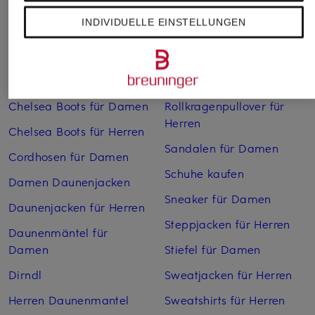
INDIVIDUELLE EINSTELLUNGEN
Bikinis Damen
Mäntel für Herren
Boots für Damen
Pullover für Damen
Cargohosen für Herren
Pullover für Herren
Chelsea Boots für Damen
Rollkragenpullover für
Herren
Chelsea Boots für Herren
Sandalen für Damen
Cordhosen für Damen
Schuhe kaufen
Damen Daunenjacken
Sneaker für Damen
Daunenjacken für Herren
Steppjacken für Herren
Daunenmäntel für
Damen
Stiefel für Damen
Dirndl
Sweatjacken für Herren
Herren Daunenmantel
Sweatshirts für Herren