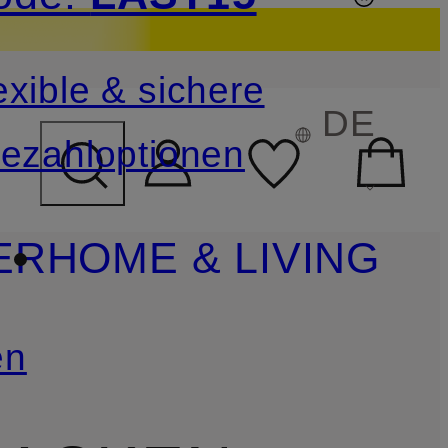
sichern
exible & sichere
FELD ÜBERSPRINGEN
DE
ezahloptionen
ER
HOME & LIVING
en