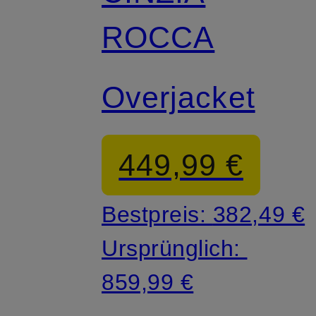
ROCCA
Overjacket
449,99 €
Bestpreis:
382,49 €
Ursprünglich:
859,99 €