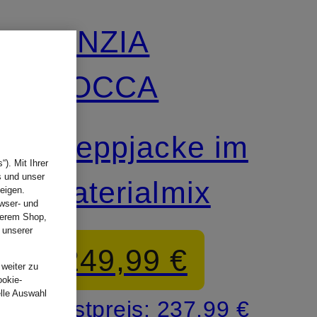
CINZIA
ROCCA
Steppjacke im
). Mit Ihrer
s und unser
Materialmix
eigen.
wser- und
nserem Shop,
 unserer
.
249,99 €
 weiter zu
ookie-
elle Auswahl
Bestpreis:
237,99 €