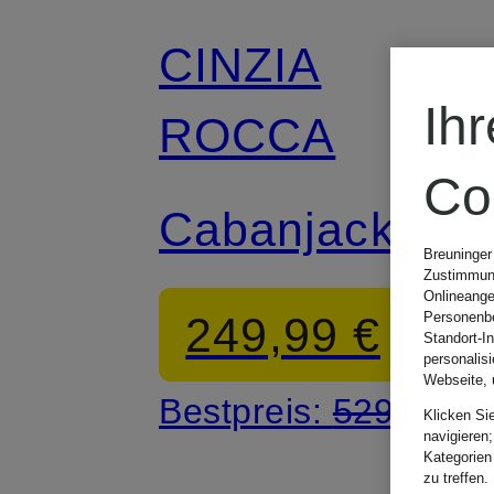
CINZIA
Ih
ROCCA
Co
Cabanjacke
Breuninger
Zustimmung
Onlineange
249,99 €
Personenbe
Standort-I
personalis
Webseite, 
Bestpreis:
529,99 €
Klicken Si
navigieren;
Kategorien
zu treffen.