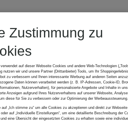
CINZIA
re Zustimmung zu
ROCCA
okies
Cabanjacke
 verwendet auf dieser Webseite Cookies und andere Web-Technologien („Tools“
 nutzen wir und unsere Partner (Drittanbieter) Tools, um Ihr Shoppingerlebni
bot zu verbessern und Ihnen interessante Werbung auf anderen Seiten anzuz
299,99 €
zogene Daten können verarbeitet werden (z. B. IP-Adressen, Cookie-ID, Bro
nformationen, Nutzerverhalten), für personalisierte Angebote und Inhalte in u
ierte Anzeigen aufgrund Ihres Nutzerverhaltens auf unserer Webseite, Analyse
um diese für Sie zu verbessern oder zur Optimierung der Werbeaussteuerung
Bestpreis:
297,49 €
e auf „Ich stimme zu“ um alle Cookies zu akzeptieren und direkt zur Webseite
 oder auf „Individuelle Einstellungen“, um eine detaillierte Beschreibung der C
Ursprünglich:
 und eine Übersicht der eingesetzten Cookies zu erhalten sowie eine individu