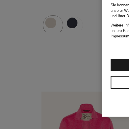
Sie können
unserer We
und Ihrer 
Weitere In
unsere Par
Impressu