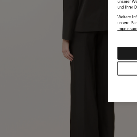
unserer We
und Ihrer 
Weitere In
unsere Par
Impressu