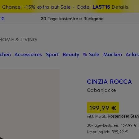
t Chance: -15% extra auf Sale
€-Willkommensgutschein mit Beyond sichern
- Code:
LAST15
Details
N
9 €
30 Tage kostenfreie Rückgabe
HOME & LIVING
chen
Accessoires
Sport
Beauty
% Sale
Marken
Anläs
CINZIA ROCCA
Cabanjacke
199,99 €
inkl. MwSt.,
kostenloser Sta
30-Tage-Bestpreis:
169,99 €
Ursprünglich:
399,99 €