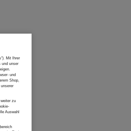
). Mit Ihrer
s und unser
eigen.
wser- und
nserem Shop,
 unserer
.
 weiter zu
ookie-
elle Auswahl
bereich