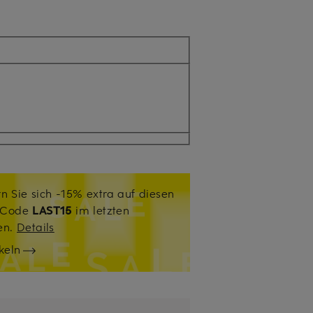
n Sie sich -15% extra auf diesen
. Code
LAST15
im letzten
sen.
Details
keln