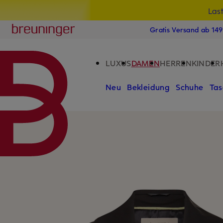
Las
15
ZUM HAUPTINHALT ÜBERSPRINGEN
ZUM SUCHFELD ÜBERSPRINGE
Breuninger
Gratis Versand ab 14
LUXUS
DAMEN
HERREN
KINDER
Neu
Bekleidung
Schuhe
Tas