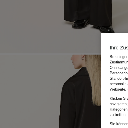
Ihre Zu
Breuninger
Zustimmung
Onlineange
Personenbe
Standort-I
personalis
Webseite, 
Klicken Si
navigieren;
Kategorien
zu treffen.
Sie können