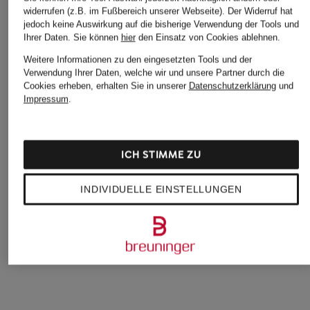
widerrufen (z.B. im Fußbereich unserer Webseite). Der Widerruf hat
jedoch keine Auswirkung auf die bisherige Verwendung der Tools und
Ihrer Daten.
Sie können
hier
den Einsatz von Cookies ablehnen.
+Aktionsrabatt
+Aktionsrabatt
+Aktionsrabatt
Weitere Informationen zu den eingesetzten Tools und der
JOOP! JEANS
Marc O'Polo
STROKESMAN'S
Verwendung Ihrer Daten, welche wir und unsere Partner durch die
Cookies erheben, erhalten Sie in unserer
Datenschutzerklärung
und
Hemd HALI Regular
Hemd Regular Fit
Hemd Regular Fit
Impressum
.
Fit mit Leinen
39,99 €
20,99 €
71,95 €
Bestpreis:
33,99 €
Bestpreis:
17,84 €
Ursprünglich:
79,95 €
Ursprünglich:
49,99 €
Bestpreis:
61,16 €
ICH STIMME ZU
Ursprünglich:
89,95 €
INDIVIDUELLE EINSTELLUNGEN