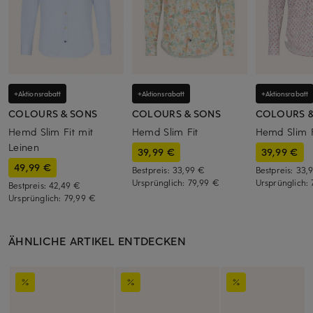
+Aktionsrabatt
+Aktionsrabatt
+Aktionsrabatt
COLOURS & SONS
COLOURS & SONS
COLOURS &
Hemd Slim Fit mit
Hemd Slim Fit
Hemd Slim F
Leinen
39,99 €
39,99 €
49,99 €
Bestpreis:
33,99 €
Bestpreis:
33,
Ursprünglich:
79,99 €
Ursprünglich:
Bestpreis:
42,49 €
Ursprünglich:
79,99 €
ÄHNLICHE ARTIKEL ENTDECKEN