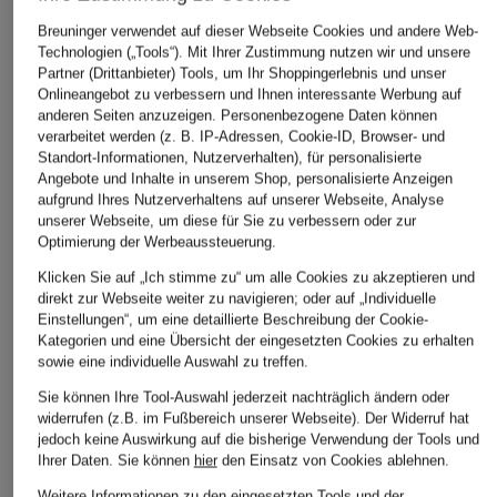
Piqué-Poloshirt Regular
Strick-Polos
GANT
Fit
Fit
Breuninger verwendet auf dieser Webseite Cookies und andere Web-
Piqué-Poloshirt
Technologien („Tools“). Mit Ihrer Zustimmung nutzen wir und unsere
90 €
89,95 €
Partner (Drittanbieter) Tools, um Ihr Shoppingerlebnis und unser
64,99 €
Onlineangebot zu verbessern und Ihnen interessante Werbung auf
Bestpreis:
55,24 €
anderen Seiten anzuzeigen. Personenbezogene Daten können
Ursprünglich:
80 €
verarbeitet werden (z. B. IP-Adressen, Cookie-ID, Browser- und
Standort-Informationen, Nutzerverhalten), für personalisierte
Angebote und Inhalte in unserem Shop, personalisierte Anzeigen
aufgrund Ihres Nutzerverhaltens auf unserer Webseite, Analyse
ÄHNLICHE ARTIKEL ENTDECKEN
unserer Webseite, um diese für Sie zu verbessern oder zur
Optimierung der Werbeaussteuerung.
Klicken Sie auf „Ich stimme zu“ um alle Cookies zu akzeptieren und
direkt zur Webseite weiter zu navigieren; oder auf „Individuelle
Einstellungen“, um eine detaillierte Beschreibung der Cookie-
Kategorien und eine Übersicht der eingesetzten Cookies zu erhalten
sowie eine individuelle Auswahl zu treffen.
Sie können Ihre Tool-Auswahl jederzeit nachträglich ändern oder
widerrufen (z.B. im Fußbereich unserer Webseite). Der Widerruf hat
jedoch keine Auswirkung auf die bisherige Verwendung der Tools und
Ihrer Daten.
Sie können
hier
den Einsatz von Cookies ablehnen.
Weitere Informationen zu den eingesetzten Tools und der