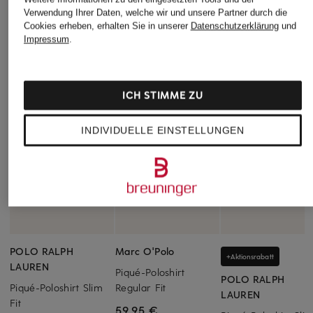
Verwendung Ihrer Daten, welche wir und unsere Partner durch die
Cookies erheben, erhalten Sie in unserer
Datenschutzerklärung
und
Impressum
.
ICH STIMME ZU
INDIVIDUELLE EINSTELLUNGEN
POLO RALPH
Marc O'Polo
+Aktionsrabatt
LAUREN
Piqué-Poloshirt
POLO RALPH
Piqué-Poloshirt Slim
Regular Fit
LAUREN
Fit
59,95 €