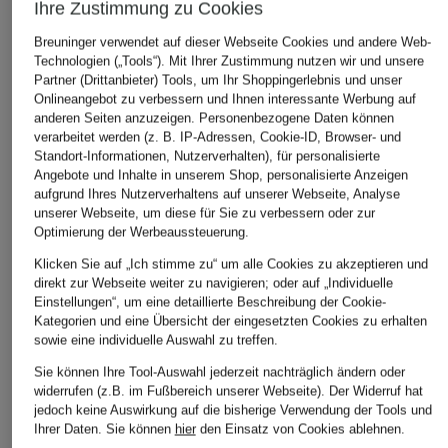
Ihre Zustimmung zu Cookies
+Aktionsrabatt
+Aktionsrabatt
+Aktionsrabatt
GANT
GANT
HACKETT 
Breuninger verwendet auf dieser Webseite Cookies und andere Web-
Technologien („Tools“). Mit Ihrer Zustimmung nutzen wir und unsere
Piqué-Poloshirt
Piqué-Poloshirt
Poloshirt H
Partner (Drittanbieter) Tools, um Ihr Shoppingerlebnis und unser
POLO
ab 59,99 €
54,99 €
Onlineangebot zu verbessern und Ihnen interessante Werbung auf
65 €
anderen Seiten anzuzeigen. Personenbezogene Daten können
Bestpreis:
50,99 €
Bestpreis:
46,74 €
verarbeitet werden (z. B. IP-Adressen, Cookie-ID, Browser- und
Ursprünglich:
90 €
Ursprünglich:
80 €
Bestpreis:
55,
Standort-Informationen, Nutzerverhalten), für personalisierte
Ursprünglich:
Angebote und Inhalte in unserem Shop, personalisierte Anzeigen
aufgrund Ihres Nutzerverhaltens auf unserer Webseite, Analyse
unserer Webseite, um diese für Sie zu verbessern oder zur
ÄHNLICHE ARTIKEL ENTDECKEN
Optimierung der Werbeaussteuerung.
Klicken Sie auf „Ich stimme zu“ um alle Cookies zu akzeptieren und
direkt zur Webseite weiter zu navigieren; oder auf „Individuelle
Einstellungen“, um eine detaillierte Beschreibung der Cookie-
Kategorien und eine Übersicht der eingesetzten Cookies zu erhalten
sowie eine individuelle Auswahl zu treffen.
Sie können Ihre Tool-Auswahl jederzeit nachträglich ändern oder
widerrufen (z.B. im Fußbereich unserer Webseite). Der Widerruf hat
jedoch keine Auswirkung auf die bisherige Verwendung der Tools und
Ihrer Daten.
Sie können
hier
den Einsatz von Cookies ablehnen.