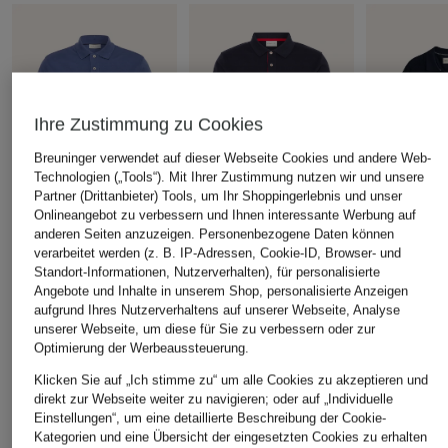
Ihre Zustimmung zu Cookies
Breuninger verwendet auf dieser Webseite Cookies und andere Web-
Technologien („Tools“). Mit Ihrer Zustimmung nutzen wir und unsere
Partner (Drittanbieter) Tools, um Ihr Shoppingerlebnis und unser
Onlineangebot zu verbessern und Ihnen interessante Werbung auf
anderen Seiten anzuzeigen. Personenbezogene Daten können
GANT
verarbeitet werden (z. B. IP-Adressen, Cookie-ID, Browser- und
+Aktionsrabatt
+Aktionsrabatt
Standort-Informationen, Nutzerverhalten), für personalisierte
Piqué-Poloshirt
GANT
GANT
Angebote und Inhalte in unserem Shop, personalisierte Anzeigen
ab 89,95 €
Piqué-Poloshirt
Strick-Polosh
aufgrund Ihres Nutzerverhaltens auf unserer Webseite, Analyse
unserer Webseite, um diese für Sie zu verbessern oder zur
64,99 €
120 €
Optimierung der Werbeaussteuerung.
Bestpreis:
55,24 €
Bestpreis:
71,
Klicken Sie auf „Ich stimme zu“ um alle Cookies zu akzeptieren und
Ursprünglich:
80 €
Ursprünglich:
direkt zur Webseite weiter zu navigieren; oder auf „Individuelle
Einstellungen“, um eine detaillierte Beschreibung der Cookie-
Kategorien und eine Übersicht der eingesetzten Cookies zu erhalten