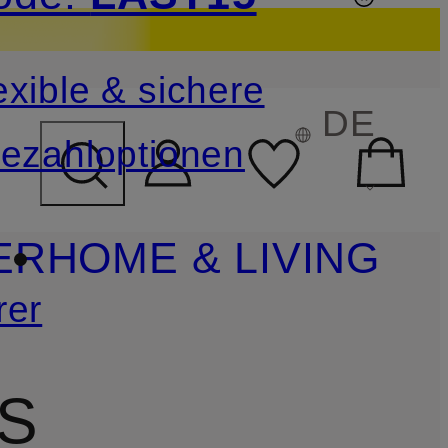
sichern
exible & sichere
FELD ÜBERSPRINGEN
DE
ezahloptionen
ER
HOME & LIVING
rer
S