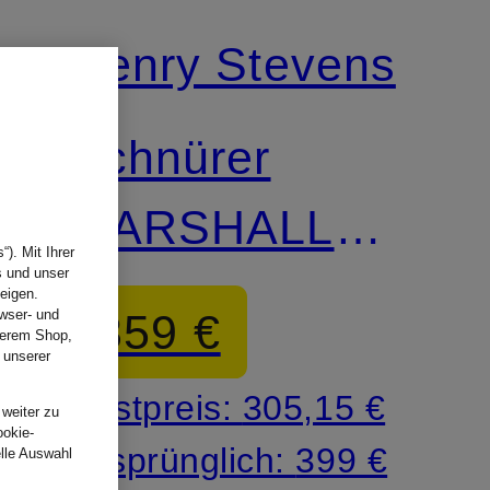
Henry Stevens
Schnürer
MARSHALL
). Mit Ihrer
s und unser
CO1
eigen.
359 €
wser- und
nserem Shop,
 unserer
.
Bestpreis:
305,15 €
 weiter zu
ookie-
Ursprünglich:
399 €
elle Auswahl