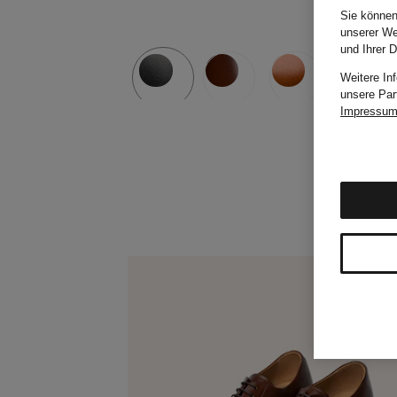
Sie können
unserer We
und Ihrer 
Weitere In
unsere Par
Impressu