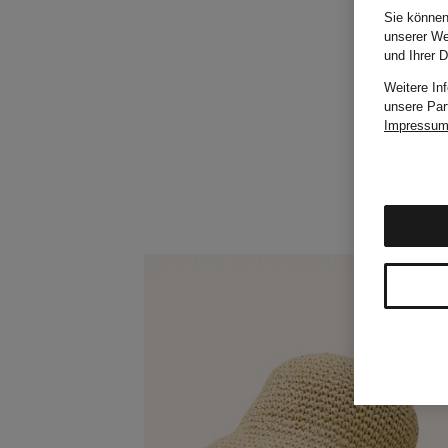
Sie können
unserer We
und Ihrer 
Weitere In
unsere Par
Impressu