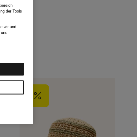
bereich
ung der Tools
e wir und
und