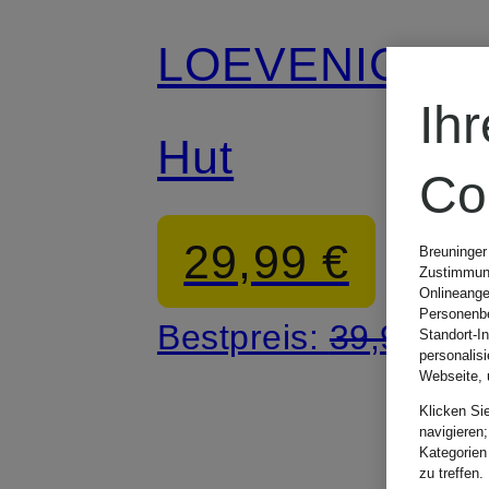
LOEVENICH
Ih
Hut
Co
29,99 €
Breuninger
Zustimmung
Onlineange
Personenbe
Bestpreis:
39,95 €
Standort-I
personalis
Webseite, 
Klicken Si
navigieren;
Kategorien
zu treffen.