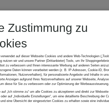
LOEVENICH
re Zustimmung zu
Strohhut
okies
34,99 €
 verwendet auf dieser Webseite Cookies und andere Web-Technologien („Tools“
 nutzen wir und unsere Partner (Drittanbieter) Tools, um Ihr Shoppingerlebni
bot zu verbessern und Ihnen interessante Werbung auf anderen Seiten anzuz
zogene Daten können verarbeitet werden (z. B. IP-Adressen, Cookie-ID, Bro
Bestpreis:
29,74 €
nformationen, Nutzerverhalten), für personalisierte Angebote und Inhalte in u
ierte Anzeigen aufgrund Ihres Nutzerverhaltens auf unserer Webseite, Analyse
um diese für Sie zu verbessern oder zur Optimierung der Werbeaussteuerung
Ursprünglich:
e auf „Ich stimme zu“ um alle Cookies zu akzeptieren und direkt zur Webseite
49,95 €
 oder auf „Individuelle Einstellungen“, um eine detaillierte Beschreibung der C
 und eine Übersicht der eingesetzten Cookies zu erhalten sowie eine individu