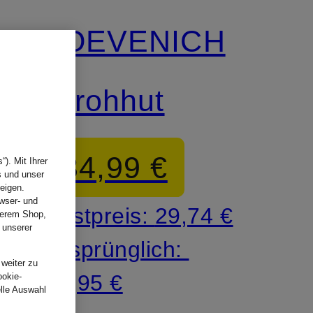
LOEVENICH
Strohhut
34,99 €
). Mit Ihrer
s und unser
eigen.
wser- und
Bestpreis:
29,74 €
nserem Shop,
 unserer
.
Ursprünglich:
 weiter zu
49,95 €
ookie-
elle Auswahl