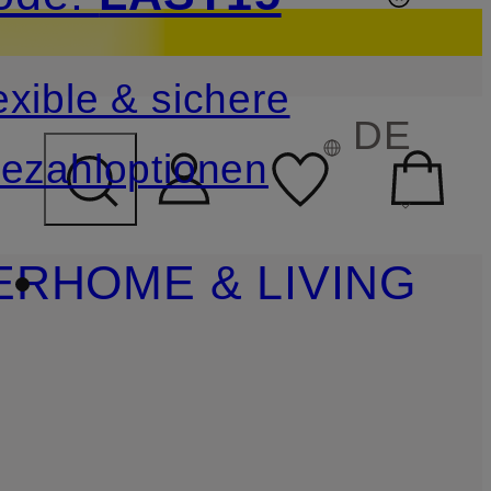
sichern
exible & sichere
FELD ÜBERSPRINGEN
DE
ezahloptionen
ER
HOME & LIVING