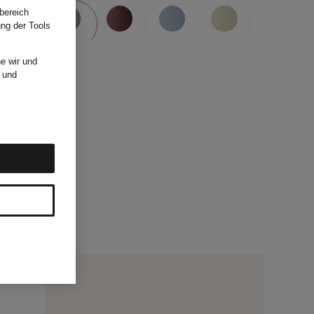
bereich
ung der Tools
e wir und
und