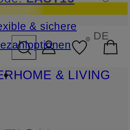
sichern
Details
exible & sichere
FELD ÜBERSPRINGEN
DE
ezahloptionen
ER
HOME & LIVING