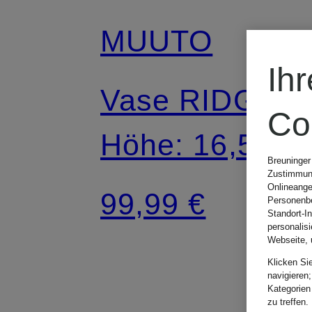
MUUTO
Ih
Vase RIDGE
Co
Höhe: 16,5 cm
Breuninger
Zustimmung
Onlineange
99,99 €
Personenbe
Standort-I
personalis
Webseite, 
Klicken Si
navigieren;
Kategorien
zu treffen.