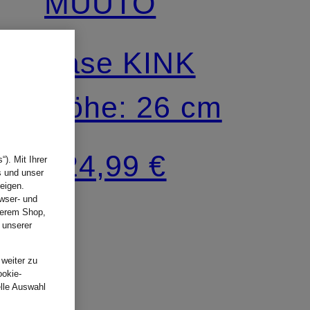
MUUTO
Vase KINK
Höhe: 26 cm
224,99 €
). Mit Ihrer
s und unser
eigen.
wser- und
nserem Shop,
 unserer
.
 weiter zu
ookie-
elle Auswahl