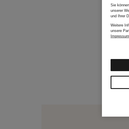
Sie können
unserer We
und Ihrer 
Weitere In
unsere Par
Impressu