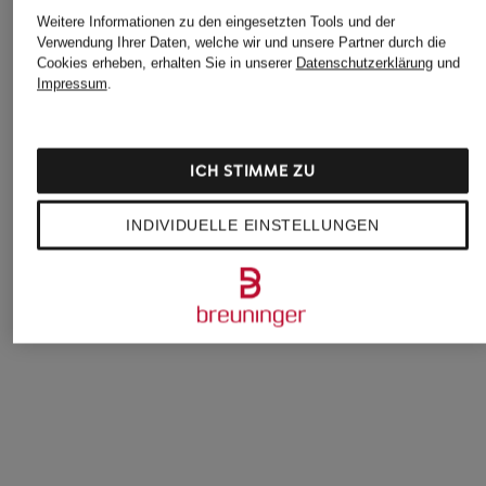
Weitere Informationen zu den eingesetzten Tools und der
Verwendung Ihrer Daten, welche wir und unsere Partner durch die
Cookies erheben, erhalten Sie in unserer
Datenschutzerklärung
und
Impressum
.
ICH STIMME ZU
+Aktionsrabatt
+Aktionsrabatt
+Aktionsrabatt
OLYMP
TOMMY JEANS
ARMEDANGELS
INDIVIDUELLE EINSTELLUNGEN
Hemd Modern Fit
Hemd Comfort Fit
Hemd QUAASA Sli
Fit
54,99 €
59,99 €
49,99 €
Bestpreis:
46,74 €
Bestpreis:
50,99 €
Ursprünglich:
79,99 €
Ursprünglich:
79,90 €
Bestpreis:
89,90 €