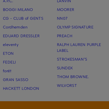
A.P.C.
LANVIN
BOGGI MILANO
MOORER
CG - CLUB of GENTS
NN07
Cordhemden
OLYMP SIGNATURE
EDUARD DRESSLER
PREACH
eleventy
RALPH LAUREN PURPLE
LABEL
ETON
STROKESMAN'S
FEDELI
SUNDEK
forét
THOM BROWNE.
GRAN SASSO
WILVORST
HACKETT LONDON