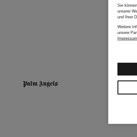
Sie können
unserer We
und Ihrer 
Weitere In
unsere Par
Impressu