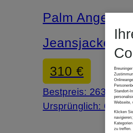
Palm Angels
Ih
Jeansjacke
Co
310 €
Breuninger
Zustimmung
Onlineange
Personenbe
Bestpreis:
263,50 €
Standort-I
personalis
Webseite, 
Ursprünglich:
695 €
Klicken Si
navigieren;
Kategorien
zu treffen.