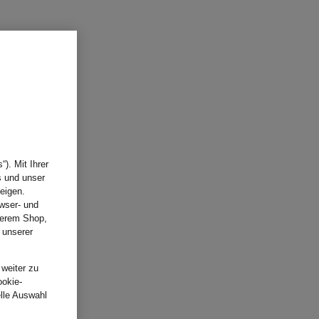
). Mit Ihrer
s und unser
eigen.
wser- und
nserem Shop,
 unserer
.
 weiter zu
ookie-
elle Auswahl