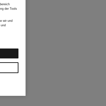
bereich
ung der Tools
e wir und
und