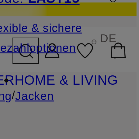
sichern
exible & sichere
FELD ÜBERSPRINGEN
DE
ezahloptionen
ER
HOME & LIVING
/
ng
Jacken