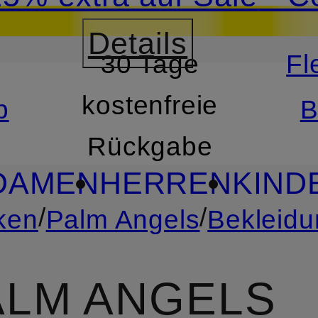
utschein mit Beyond 
Details
30 Tage
Fl
RSPRINGEN
ZUM SUCH
kostenfreie
b
B
Rückgabe
DAMEN
HERREN
KIND
/
/
ken
Palm Angels
Bekleidu
ALM ANGELS