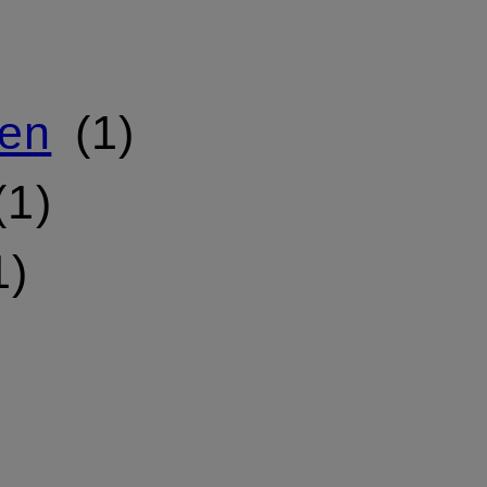
ken
1
1
1