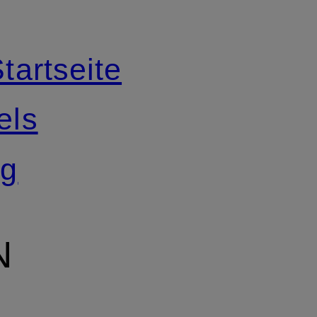
tartseite
els
ng
N