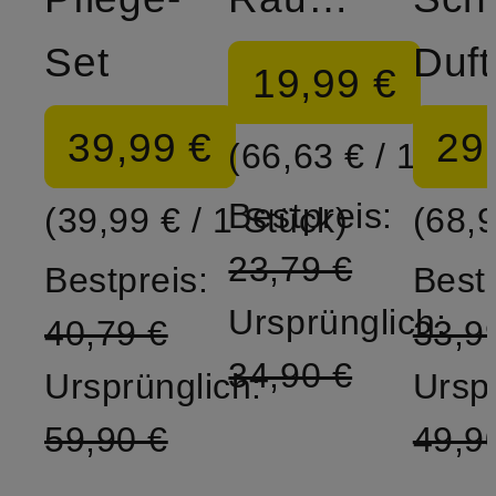
Set
19,99 €
39,99 €
29
(66,63 € / 1 l)
Bestpreis:
(39,99 € / 1 Stück)
(68,9
23,79 €
Bestpreis:
Bestp
Ursprünglich:
40,79 €
33,9
34,90 €
Ursprünglich:
Ursp
59,90 €
49,9