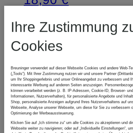
MASK
BALM
Haarbals
15,90 €
(94,50 € / 1 l)
Ihre Zustimmung z
für
(106 € / 1 l)
lockiges
Cookies
Haar
Breuninger verwendet auf dieser Webseite Cookies und andere Web-Te
(„Tools“). Mit Ihrer Zustimmung nutzen wir und unsere Partner (Drittanbi
um Ihr Shoppingerlebnis und unser Onlineangebot zu verbessern und I
interessante Werbung auf anderen Seiten anzuzeigen. Personenbezog
können verarbeitet werden (z. B. IP-Adressen, Cookie-ID, Browser- und
Informationen, Nutzerverhalten), für personalisierte Angebote und Inhal
Shop, personalisierte Anzeigen aufgrund Ihres Nutzerverhaltens auf un
Webseite, Analyse unserer Webseite, um diese für Sie zu verbessern o
Optimierung der Werbeaussteuerung.
Klicken Sie auf „Ich stimme zu“ um alle Cookies zu akzeptieren und dir
Webseite weiter zu navigieren; oder auf „Individuelle Einstellungen“, u