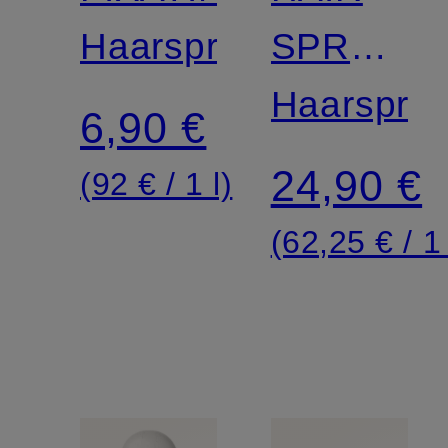
Haarspray
SPRAY
XL
Haarspra
6,90 €
24,90 €
(92 € / 1 l)
(62,25 € / 1 