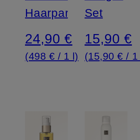
Haarparfum
Set
24,90 €
15,90 €
(498 € / 1 l)
(15,90 € / 1