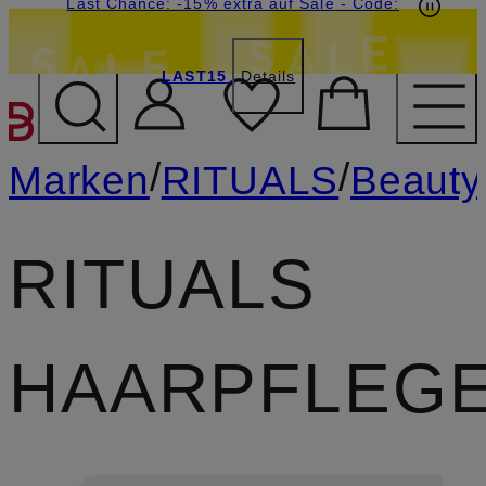
15€-Willkommensgutschein mit Beyond sichern
Last Chance: -15% extra auf Sale
- Code:
LAST15
Details
ZUM HAUPTINHALT ÜBE
/
/
Marken
RITUALS
Beauty
RITUALS
HAARPFLEG