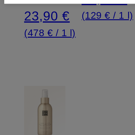
Körperspray
23,90 €
(129 € / 1 l)
(478 € / 1 l)