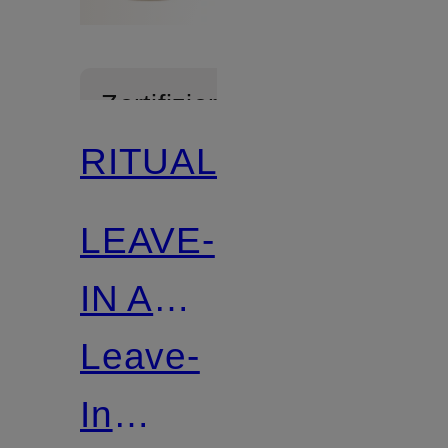
Zertifiziert
RITUALS
LEAVE-
IN ANTI
FRIZZ
Leave-
CONDITIONER
In