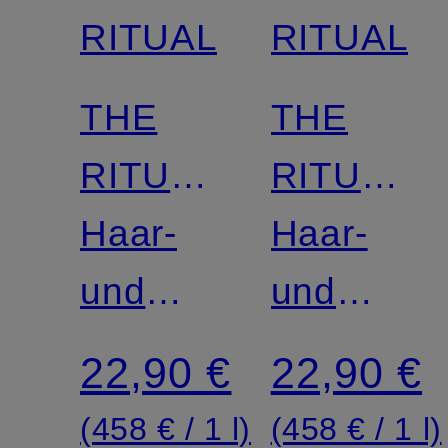
RITUALS
RITUALS
THE
THE
RITUAL
RITUAL
OF
Haar-
OF
Haar-
SAKURA
und
AYURVE
und
Körperspray
Körperspr
22,90 €
22,90 €
(458 € / 1 l)
(458 € / 1 l)