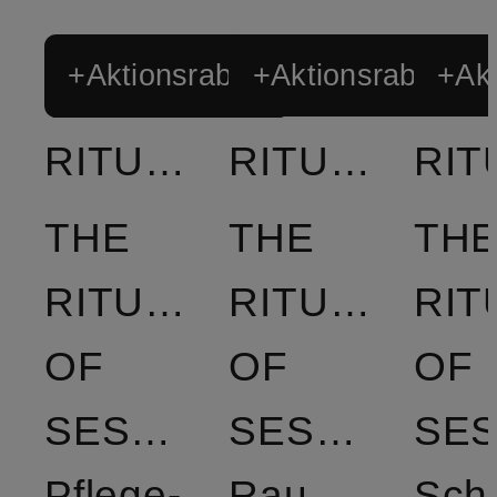
+Aktionsrabatt
+Aktionsrabatt
+Akt
RITUALS
RITUALS
THE
THE
TH
RITUAL
RITUAL
RIT
OF
OF
OF
SESHEN
SESHEN
Pflege-
Raumduft
Sch