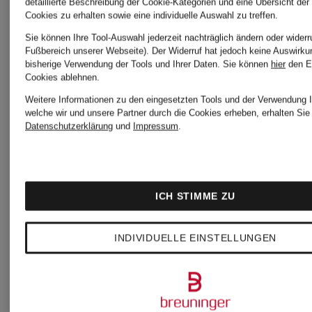
detaillierte Beschreibung der Cookie-Kategorien und eine Übersicht der
Cookies zu erhalten sowie eine individuelle Auswahl zu treffen.
Sie können Ihre Tool-Auswahl jederzeit nachträglich ändern oder widerr
Fußbereich unserer Webseite). Der Widerruf hat jedoch keine Auswirku
bisherige Verwendung der Tools und Ihrer Daten.
Sie können
hier
den E
Zertifiziert
Zertifiziert
Cookies ablehnen.
Weitere Informationen zu den eingesetzten Tools und der Verwendung I
RITUALS
RITUALS
welche wir und unsere Partner durch die Cookies erheben, erhalten Sie 
Datenschutzerklärung
und
Impressum
.
VELVET
DETOX
ICH STIMME ZU
OUDH
SHAMPO
INDIVIDUELLE EINSTELLUNGEN
Haar-
CONCEN
Shampoo
und
12,90 €