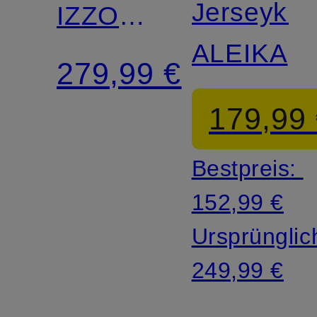
Jerseykle
IZZO
ALEIKA
aus
279,99 €
Jersey
179,99
Bestpreis:
152,99 €
Ursprünglic
249,99 €