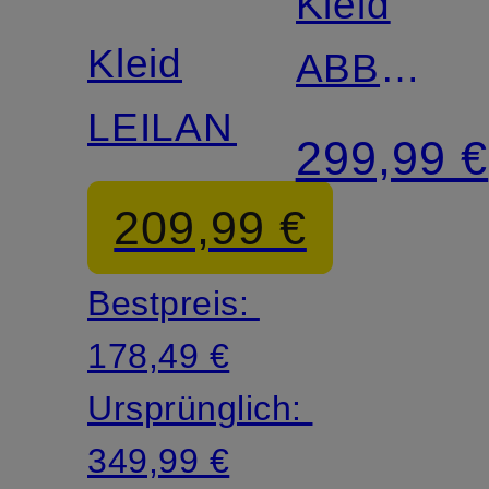
Kleid
SWEDEN
Kleid
ABBEY
LEILANI
mit
299,99 €
Leinen
209,99 €
Bestpreis:
178,49 €
Ursprünglich:
349,99 €