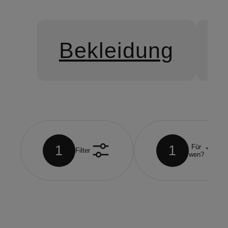
Bekleidung
1
1
Für
Filter
wen?