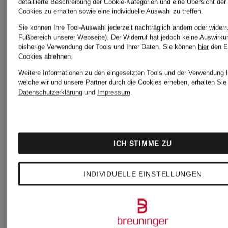
detaillierte Beschreibung der Cookie-Kategorien und eine Übersicht der
Cookies zu erhalten sowie eine individuelle Auswahl zu treffen.
Sie können Ihre Tool-Auswahl jederzeit nachträglich ändern oder widerr
+Aktionsrabatt
+Aktionsraba
Fußbereich unserer Webseite). Der Widerruf hat jedoch keine Auswirku
bisherige Verwendung der Tools und Ihrer Daten.
Sie können
hier
den E
Cookies ablehnen.
TIGER
TIGER
Weitere Informationen zu den eingesetzten Tools und der Verwendung I
welche wir und unsere Partner durch die Cookies erheben, erhalten Sie 
Datenschutzerklärung
und
Impressum
.
OF
OF
SWEDEN
SWEDEN
Blusentop
Satin-
ICH STIMME ZU
LIAN
Culotte
INDIVIDUELLE EINSTELLUNGEN
aus
GEORDI
129,99 €
229,99