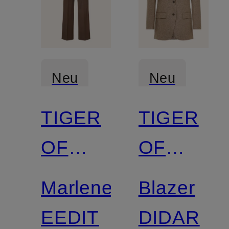
Neu
Neu
TIGER
TIGER
OF
OF
SWEDEN
SWEDEN
Marlenehose
Blazer
EEDIT
DIDAR