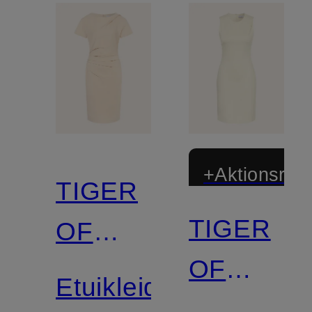
+Aktionsraba
TIGER
TIGER
OF
OF
SWEDEN
Etuikleid
SWEDEN