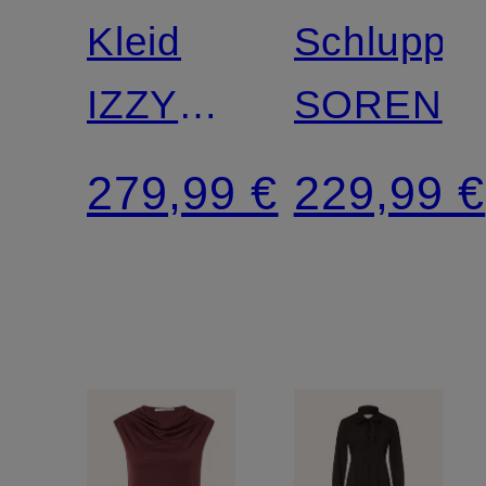
SWEDEN
SWEDEN
Kleid
Schluppe
IZZY
SOREN
mit 3/4-
279,99 €
229,99 €
Arm