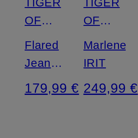
TIGER
TIGER
OF
OF
SWEDEN
SWEDEN
Flared
Marleneh
Jeans
IRIT
FRANKIE
179,99 €
249,99 €
PURE