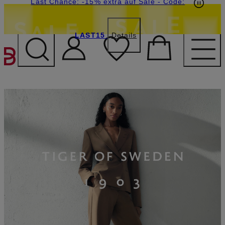
15€-Willkommensgutschein mit Beyond sichern
Last Chance: -15% extra auf Sale
- Code:
LAST15
Details
ZUM HAUPTINHALT ÜBE