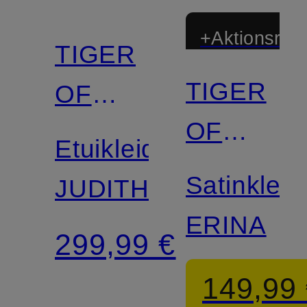
+Aktionsraba
TIGER
TIGER
OF
OF
SWEDEN
Etuikleid
SWEDEN
Satinkleid
JUDITH
ERINA
299,99 €
149,99