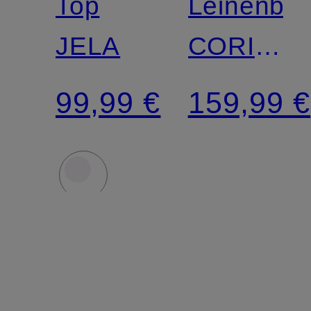
Top
Leinenblu
JELA
CORINS
mit 3/4-
99,99 €
159,99 €
Arm