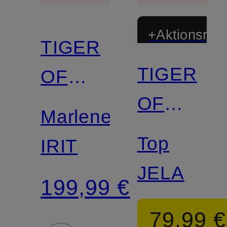
+Aktionsraba
TIGER
TIGER
OF
OF
SWEDEN
Marlenehose
SWEDEN
Top
IRIT
JELA
199,99 €
79,99 €