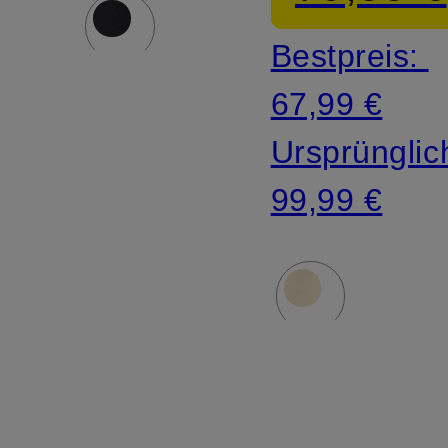
Bestpreis:
67,99 €
Ursprünglic
99,99 €