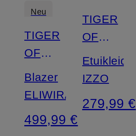
Neu
TIGER
TIGER
OF
OF
SWEDEN
Etuikleid
SWEDEN
Blazer
IZZO
ELIWIRAA
279,99 €
499,99 €