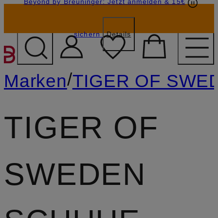
Beyond by Breuninger: Jetzt anmelden & 15€
Geschenkkarten
GESCHENK20
sichern
Details
ZUM HAUPTINHALT ÜBE
/
Marken
TIGER OF SWE
TIGER OF
SWEDEN