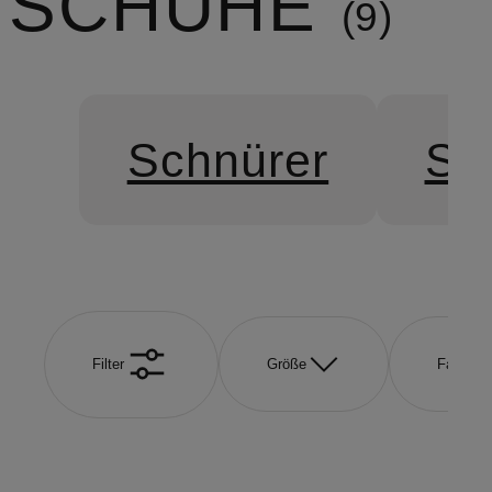
SCHUHE
9
Schnürer
Sn
Filter
Größe
Farbe