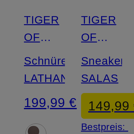
TIGER
TIGER
OF
OF
SWEDEN
SWEDEN
Schnürer
Sneaker
LATHAN
SALAS
199,99 €
149,99
Bestpreis: