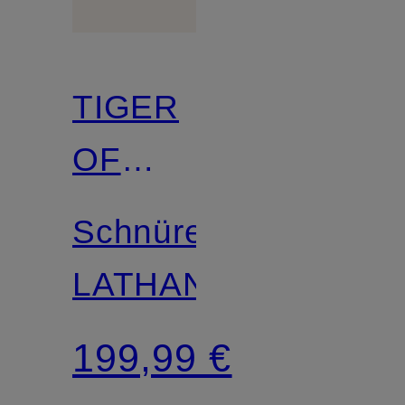
TIGER
OF
SWEDEN
Schnürer
LATHAN
199,99 €