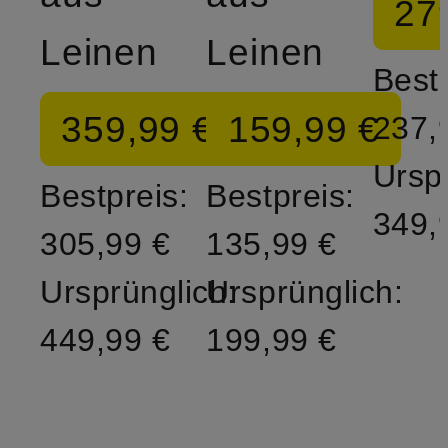
27
Leinen
Leinen
Bestp
359,99 €
159,99 €
237,
Ursp
Bestpreis:
Bestpreis:
349,
305,99 €
135,99 €
Ursprünglich:
Ursprünglich:
449,99 €
199,99 €