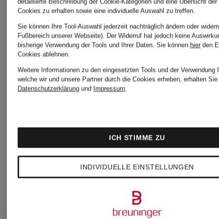
detaillierte Beschreibung der Cookie-Kategorien und eine Übersicht der
Cookies zu erhalten sowie eine individuelle Auswahl zu treffen.
SWEDEN
OF
Sie können Ihre Tool-Auswahl jederzeit nachträglich ändern oder widerr
Fußbereich unserer Webseite). Der Widerruf hat jedoch keine Auswirku
bisherige Verwendung der Tools und Ihrer Daten.
Sie können
hier
den E
Hosen
SWEDEN
Cookies ablehnen.
Weitere Informationen zu den eingesetzten Tools und der Verwendung I
welche wir und unsere Partner durch die Cookies erheben, erhalten Sie 
Smoking-
Datenschutzerklärung
und
Impressum
.
TIGER
Sakkos
OF
ICH STIMME ZU
SWEDEN
TIGER
INDIVIDUELLE EINSTELLUNGEN
Hosen
OF