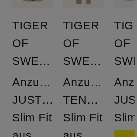
TIGER
TIGER
TIG
OF
OF
OF
SWEDEN
SWEDEN
Anzugsakko
Anzughose
Anz
JUSTIN
TENUTA
JUS
Slim Fit
Slim Fit
Slim
aus
aus