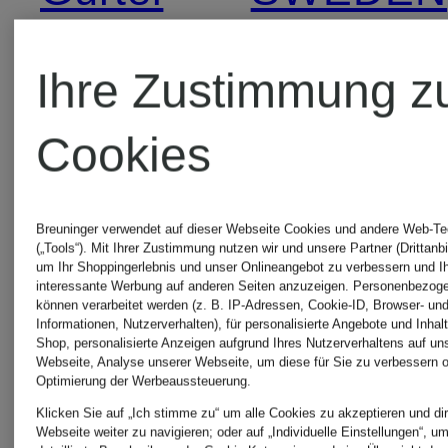
Sakkos
TIGER
Ihre Zustimmung z
OF
TIGER
Cookies
SWEDEN
OF
Breuninger verwendet auf dieser Webseite Cookies und andere Web-Te
(„Tools“). Mit Ihrer Zustimmung nutzen wir und unsere Partner (Drittanbi
Hemden
SWEDEN
um Ihr Shoppingerlebnis und unser Onlineangebot zu verbessern und I
interessante Werbung auf anderen Seiten anzuzeigen. Personenbezog
können verarbeitet werden (z. B. IP-Adressen, Cookie-ID, Browser- und
Informationen, Nutzerverhalten), für personalisierte Angebote und Inhal
Schuhe
Shop, personalisierte Anzeigen aufgrund Ihres Nutzerverhaltens auf un
TIGER
Webseite, Analyse unserer Webseite, um diese für Sie zu verbessern o
Optimierung der Werbeaussteuerung.
Klicken Sie auf „Ich stimme zu“ um alle Cookies zu akzeptieren und dir
OF
TIGER
Webseite weiter zu navigieren; oder auf „Individuelle Einstellungen“, u