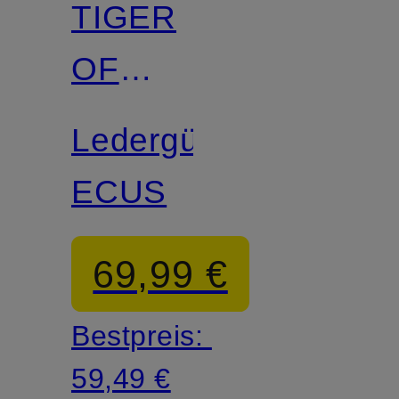
TIGER
OF
SWEDEN
Ledergürtel
ECUS
69,99 €
Bestpreis:
59,49 €