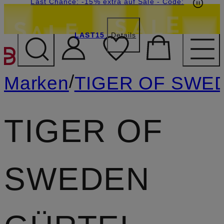
15€-Willkommensgutschein mit Beyond sichern
Last Chance: -15% extra auf Sale
- Code:
LAST15
Details
ZUM HAUPTINHALT ÜBE
/
Marken
TIGER OF SWE
TIGER OF
SWEDEN