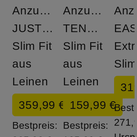
Anzugsakko
Anzughose
Anz
JUSTIN
TENUTA
EA
Slim Fit
Slim Fit
Extr
aus
aus
Slim
Leinen
Leinen
31
359,99 €
159,99 €
Bestp
271,
Bestpreis:
Bestpreis:
Ursp