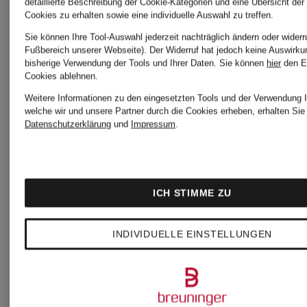
TIGER
detaillierte Beschreibung der Cookie-Kategorien und eine Übersicht der
Cookies zu erhalten sowie eine individuelle Auswahl zu treffen.
Sie können Ihre Tool-Auswahl jederzeit nachträglich ändern oder widerr
OF
TIGER
Fußbereich unserer Webseite). Der Widerruf hat jedoch keine Auswirku
bisherige Verwendung der Tools und Ihrer Daten.
Sie können
hier
den E
Cookies ablehnen.
SWEDEN
OF
Weitere Informationen zu den eingesetzten Tools und der Verwendung I
welche wir und unsere Partner durch die Cookies erheben, erhalten Sie 
Datenschutzerklärung
und
Impressum
.
Gürtel
SWEDEN
Sakkos
ICH STIMME ZU
TIGER
INDIVIDUELLE EINSTELLUNGEN
OF
TIGER
SWEDEN
OF