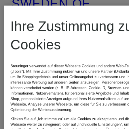
SWEDEN
OF
Blazerwesten
SWEDEN
Ihre Zustimmung z
Pullover
Cookies
TIGER
OF
TIGER
Breuninger verwendet auf dieser Webseite Cookies und andere Web-Te
(„Tools“). Mit Ihrer Zustimmung nutzen wir und unsere Partner (Drittanbi
um Ihr Shoppingerlebnis und unser Onlineangebot zu verbessern und I
SWEDEN
OF
interessante Werbung auf anderen Seiten anzuzeigen. Personenbezog
können verarbeitet werden (z. B. IP-Adressen, Cookie-ID, Browser- und
Informationen, Nutzerverhalten), für personalisierte Angebote und Inhal
Shop, personalisierte Anzeigen aufgrund Ihres Nutzerverhaltens auf un
Damen
SWEDEN
Webseite, Analyse unserer Webseite, um diese für Sie zu verbessern o
Optimierung der Werbeaussteuerung.
Röcke
Klicken Sie auf „Ich stimme zu“ um alle Cookies zu akzeptieren und dir
Webseite weiter zu navigieren; oder auf „Individuelle Einstellungen“, u