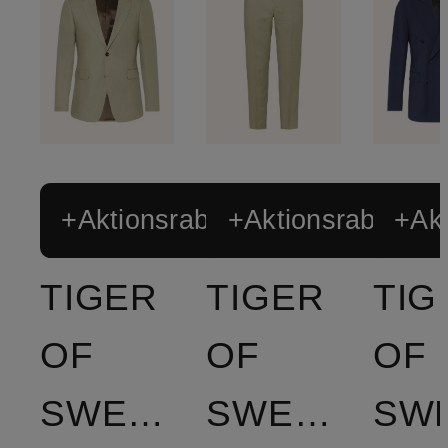
+Aktionsrabatt
+Aktionsrabatt
+Akt
TIGER
TIGER
TIG
OF
OF
OF
SWEDEN
SWEDEN