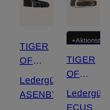
+Aktionsraba
TIGER
TIGER
OF
OF
SWEDEN
Ledergürtel
SWEDEN
Ledergürt
ASENBY
ECUS