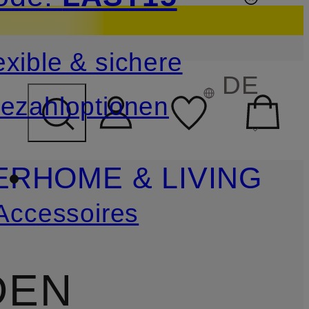
sichern
exible & sichere
FELD ÜBERSPRINGEN
DE
ezahloptionen
ER
HOME & LIVING
Accessoires
DEN