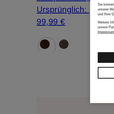
Sie können
Ursprünglich:
unserer We
und Ihrer 
99,99 €
Weitere In
unsere Par
Impressu