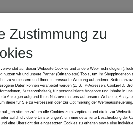
TIGER OF
re Zustimmung zu
SWEDEN
okies
Ledergürtel
 verwendet auf dieser Webseite Cookies und andere Web-Technologien („Tools“
 nutzen wir und unsere Partner (Drittanbieter) Tools, um Ihr Shoppingerlebni
ECUS
bot zu verbessern und Ihnen interessante Werbung auf anderen Seiten anzuz
zogene Daten können verarbeitet werden (z. B. IP-Adressen, Cookie-ID, Bro
nformationen, Nutzerverhalten), für personalisierte Angebote und Inhalte in u
ierte Anzeigen aufgrund Ihres Nutzerverhaltens auf unserer Webseite, Analyse
um diese für Sie zu verbessern oder zur Optimierung der Werbeaussteuerung
79,99 €
e auf „Ich stimme zu“ um alle Cookies zu akzeptieren und direkt zur Webseite
 oder auf „Individuelle Einstellungen“, um eine detaillierte Beschreibung der C
 und eine Übersicht der eingesetzten Cookies zu erhalten sowie eine individu
Bestpreis:
67,99 €