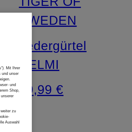
TIGER OF
SWEDEN
Ledergürtel
HELMI
). Mit Ihrer
s und unser
eigen.
99,99 €
wser- und
nserem Shop,
 unserer
.
 weiter zu
ookie-
elle Auswahl