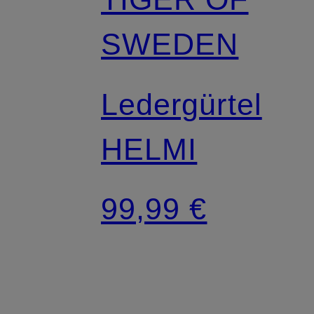
SWEDEN
Ledergürtel
HELMI
99,99 €