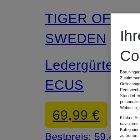
TIGER OF
Ih
SWEDEN
Co
Ledergürtel
Breuninger
Zustimmung
ECUS
Onlineange
Personenbe
Standort-I
personalis
Webseite, 
69,99 €
Klicken Si
navigieren;
Kategorien
Bestpreis:
59,49 €
zu treffen.