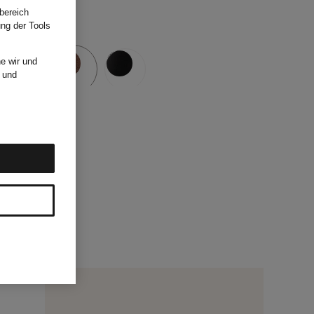
bereich
ung der Tools
e wir und
und