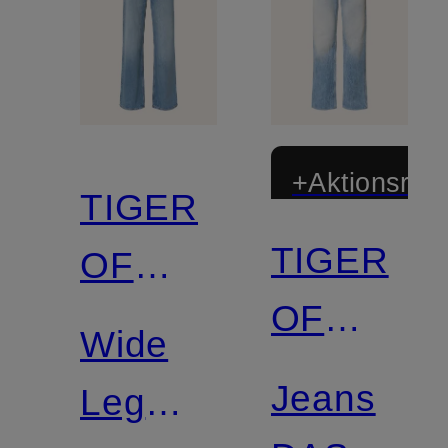
+Aktionsraba
TIGER
TIGER
OF
OF
SWEDEN
Wide
SWEDEN
Jeans
Leg