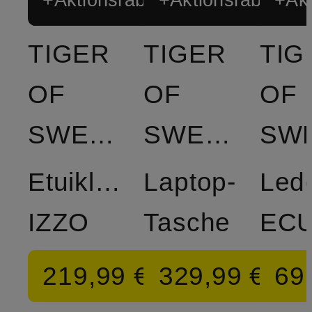
TIGER
TIGER
TIG
OF
OF
OF
SWEDEN
SWEDEN
Etuikleid
Laptop-
Lede
IZZO
Tasche
EC
219,99 €
329,99 €
69