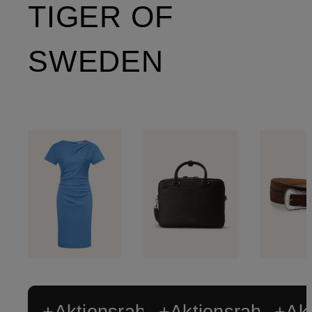
TIGER OF
SWEDEN
+Aktionsrabatt
+Aktionsrabatt
+Akt