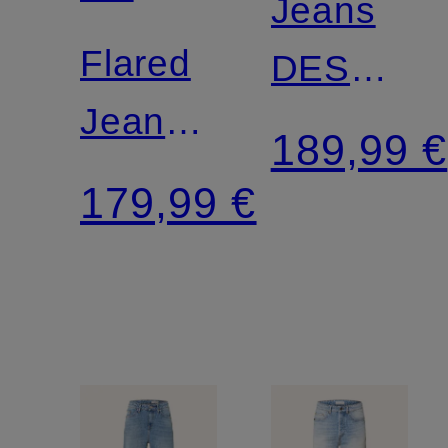
Jeans
SWEDEN
Flared
DES
Jeans
Slim Fit
189,99 €
FRANKIE
179,99 €
PURE