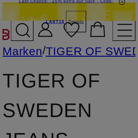
15€-Willkommensgutschein mit Beyond sichern
Last Chance: -15% extra auf Sale
- Code:
LAST15
Details
ZUM HAUPTINHALT ÜBE
/
Marken
TIGER OF SWE
TIGER OF
SWEDEN