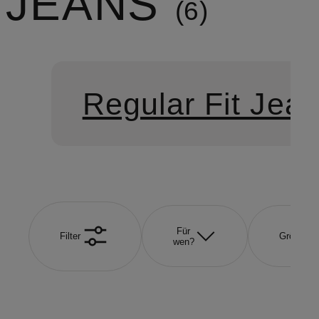
JEANS
6
Regular Fit Jea
Für
Filter
Größe
wen?