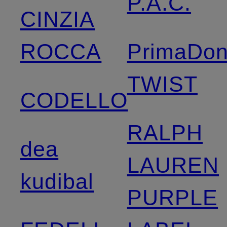
P.A.C.
CINZIA
ROCCA
PrimaDo
TWIST
CODELLO
RALPH
dea
LAUREN
kudibal
PURPLE