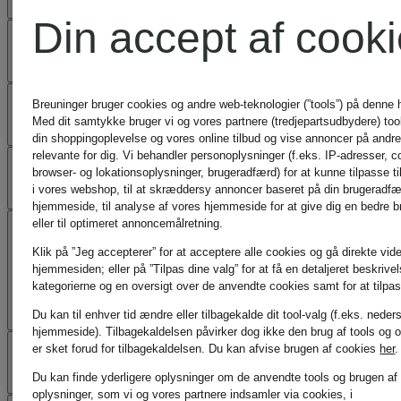
Din accept af cook
BETALINGSMETOD
VORES FORDELE
Breuninger bruger cookies og andre web-teknologier (”tools”) på denne
Med dit samtykke bruger vi og vores partnere (tredjepartsudbydere) tools
din shoppingoplevelse og vores online tilbud og vise annoncer på andre 
relevante for dig. Vi behandler personoplysninger (f.eks. IP-adresser, c
HJÆLP OG KONTAK
browser- og lokationsoplysninger, brugeradfærd) for at kunne tilpasse ti
i vores webshop, til at skræddersy annoncer baseret på din brugeradf
hjemmeside, til analyse af vores hjemmeside for at give dig en bedre 
eller til optimeret annoncemålretning.
OFTE STILLEDE
Klik på ”Jeg accepterer” for at acceptere alle cookies og gå direkte vider
hjemmesiden; eller på ”Tilpas dine valg” for at få en detaljeret beskrive
SPØRGSMÅL
kategorierne og en oversigt over de anvendte cookies samt for at tilpas
Du kan til enhver tid ændre eller tilbagekalde dit tool-valg (f.eks. neder
hjemmeside). Tilbagekaldelsen påvirker dog ikke den brug af tools og o
TJENESTER
er sket forud for tilbagekaldelsen.
Du kan afvise brugen af cookies
her
.
Du kan finde yderligere oplysninger om de anvendte tools og brugen af
oplysninger, som vi og vores partnere indsamler via cookies, i