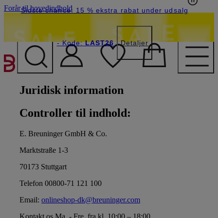
Forår til hovedindhold
Sidste chance: 15 % ekstra rabat under udsalg
- Kode:
LAST26
Detaljer
Juridisk information
Controller til indhold:
E. Breuninger GmbH & Co.
Marktstraße 1-3
70173 Stuttgart
Telefon 00800-71 121 100
Email:
onlineshop-dk@breuninger.com
Kontakt os Ma. - Fre. fra kl. 10:00 – 18:00