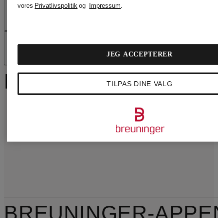
vores
Privatlivspolitik
og
Impressum
.
FORSENDELSE
OM BREUNINGER
JEG ACCEPTERER
FØLG BREUNINGER
TILPAS DINE VALG
BREUNINGER-APPE