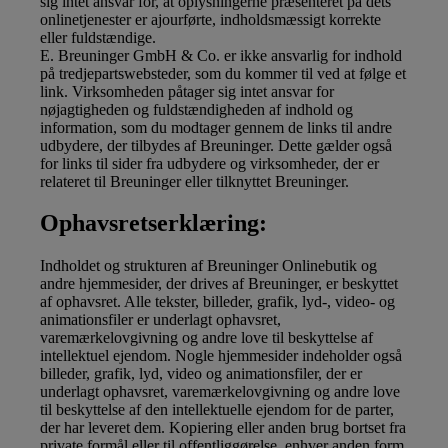
sig intet ansvar for, at oplysningerne præsenteret på dets
onlinetjenester er ajourførte, indholdsmæssigt korrekte
eller fuldstændige.
E. Breuninger GmbH & Co. er ikke ansvarlig for indhold
på tredjepartswebsteder, som du kommer til ved at følge et
link. Virksomheden påtager sig intet ansvar for
nøjagtigheden og fuldstændigheden af indhold og
information, som du modtager gennem de links til andre
udbydere, der tilbydes af Breuninger. Dette gælder også
for links til sider fra udbydere og virksomheder, der er
relateret til Breuninger eller tilknyttet Breuninger.
Ophavsretserklæring:
Indholdet og strukturen af Breuninger Onlinebutik og
andre hjemmesider, der drives af Breuninger, er beskyttet
af ophavsret. Alle tekster, billeder, grafik, lyd-, video- og
animationsfiler er underlagt ophavsret,
varemærkelovgivning og andre love til beskyttelse af
intellektuel ejendom. Nogle hjemmesider indeholder også
billeder, grafik, lyd, video og animationsfiler, der er
underlagt ophavsret, varemærkelovgivning og andre love
til beskyttelse af den intellektuelle ejendom for de parter,
der har leveret dem. Kopiering eller anden brug bortset fra
private formål eller til offentliggørelse, enhver anden form