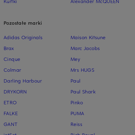
Kurtki
Alexander McQUEEN
Pozostałe marki
Adidas Originals
Maison Kitsune
Brax
Marc Jacobs
Cinque
Mey
Colmar
Mrs HUGS
Darling Harbour
Paul
DRYKORN
Paul Shark
ETRO
Pinko
FALKE
PUMA
GANT
Reiss
jetSet
Rich Royal