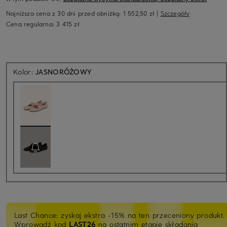
Najniższa cena z 30 dni przed obniżką:
1 552,50 zł
|
Szczegóły
Cena regularna:
3 415 zł
Kolor:
JASNORÓŻOWY
Last Chance: zyskaj ekstra -15% na ten przeceniony produkt.
Wprowadź kod
LAST26
na ostatnim etapie składania