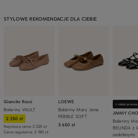
STYLOWE REKOMENDACJE DLA CIEBIE
Gianvito Rossi
LOEWE
+ rabat promoc
Baleriny VAULT
Baleriny Mary Jane
JIMMY CH
PEBBLE SOFT
2 250 zł
Baleriny Ma
3 650 zł
Najniższa cena:
2 025 zł
BELINDA z 
Cena regularna:
3 180 zł
ozdobnymi