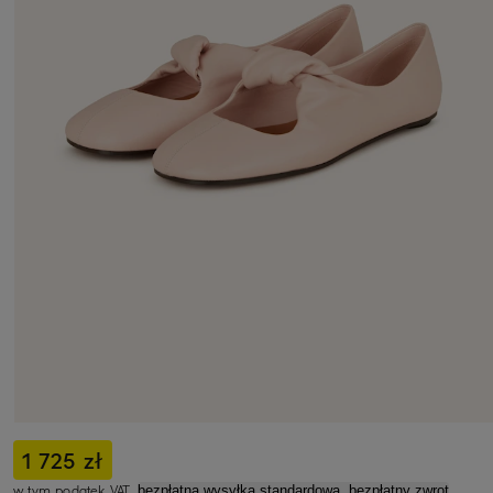
1 725 zł
w tym podatek VAT,
bezpłatna wysyłka standardowa, bezpłatny zwrot