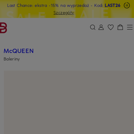
Last Chance: ekstra -15% na wyprzedaż
- Kod:
LAST26
PRZEJDŹ DO GŁÓWNEJ TREŚCI
PRZEJDŹ DO WYSZUKIWANIA
Szczegóły
McQUEEN
Baleriny