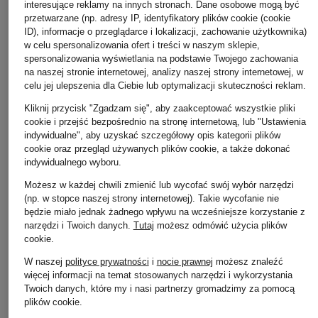
interesujące reklamy na innych stronach. Dane osobowe mogą być
przetwarzane (np. adresy IP, identyfikatory plików cookie (cookie
ID), informacje o przeglądarce i lokalizacji, zachowanie użytkownika)
w celu spersonalizowania ofert i treści w naszym sklepie,
spersonalizowania wyświetlania na podstawie Twojego zachowania
na naszej stronie internetowej, analizy naszej strony internetowej, w
celu jej ulepszenia dla Ciebie lub optymalizacji skuteczności reklam.
Kliknij przycisk "Zgadzam się", aby zaakceptować wszystkie pliki
cookie i przejść bezpośrednio na stronę internetową, lub "Ustawienia
indywidualne", aby uzyskać szczegółowy opis kategorii plików
cookie oraz przegląd używanych plików cookie, a także dokonać
indywidualnego wyboru.
Możesz w każdej chwili zmienić lub wycofać swój wybór narzędzi
(np. w stopce naszej strony internetowej). Takie wycofanie nie
LOEWE
będzie miało jednak żadnego wpływu na wcześniejsze korzystanie z
Baleriny Mary Jane
narzędzi i Twoich danych.
Tutaj
możesz odmówić użycia plików
PEBBLE SOFT
cookie
.
3 650 zł
W naszej
polityce prywatności
i
nocie prawnej
możesz znaleźć
więcej informacji na temat stosowanych narzędzi i wykorzystania
Twoich danych, które my i nasi partnerzy gromadzimy za pomocą
plików cookie.