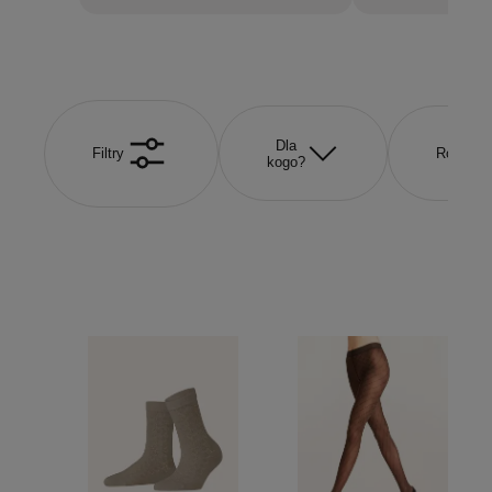
Dla
Filtry
Rozmiar
kogo?