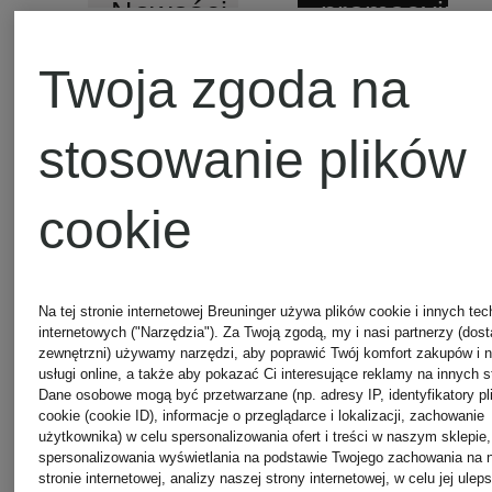
promocyjny
Nowości
FALKE
FALKE
Twoja zgoda na
stosowanie plików
Skarpety
Skarpety
cookie
do
TIAGO
biegania
105 zł
79 zł
Na tej stronie internetowej Breuninger używa plików cookie i innych tec
internetowych ("Narzędzia"). Za Twoją zgodą, my i nasi partnerzy (dos
RU4
zewnętrzni) używamy narzędzi, aby poprawić Twój komfort zakupów i 
usługi online, a także aby pokazać Ci interesujące reklamy na innych s
Najniższa 
Dane osobowe mogą być przetwarzane (np. adresy IP, identyfikatory p
cookie (cookie ID), informacje o przeglądarce i lokalizacji, zachowanie
użytkownika) w celu spersonalizowania ofert i treści w naszym sklepie,
67,15 zł
spersonalizowania wyświetlania na podstawie Twojego zachowania na 
stronie internetowej, analizy naszej strony internetowej, w celu jej ulep