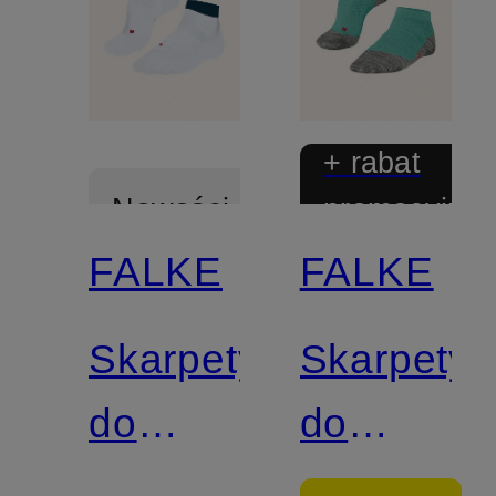
+ rabat
promocyjny
Nowości
FALKE
FALKE
Skarpety
Skarpety
do
do
biegania
biegania