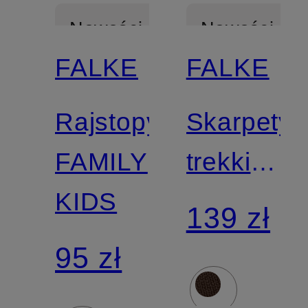
Nowości
Nowości
FALKE
FALKE
Rajstopy
Skarpety
FAMILY
trekkingo
KIDS
TK2
139 zł
95 zł