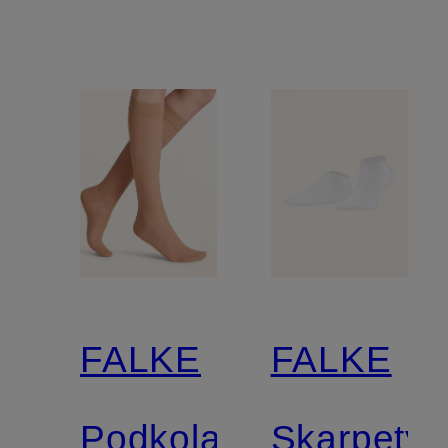
FALKE
FALKE
Podkolanówki
Skarpety