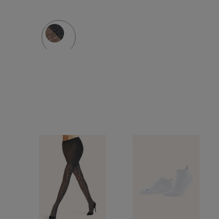
z wełny
KICK
merino