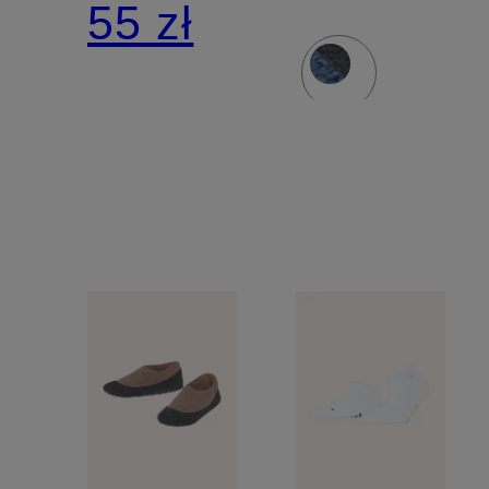
55 zł
merino