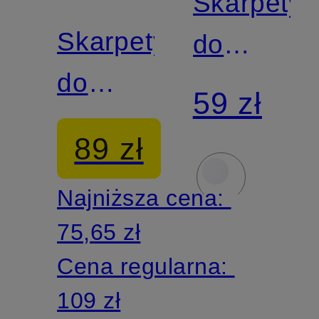
Skarpety
Skarpety
do
do
obuwia
59 zł
biegania
sportowe
89 zł
RU4
COOL
Najniższa cena:
KICK
75,65 zł
Cena regularna:
109 zł