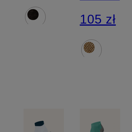
KH z
105 zł
błyszcząc
przędzą