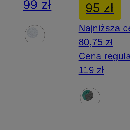
99 zł
95 zł
RU4
RU5
Najniższa 
SHORT
LIGHTWE
80,75 zł
SHORT
Cena regul
119 zł