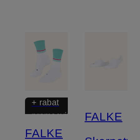
+ rabat
FALKE
promocyjny
FALKE