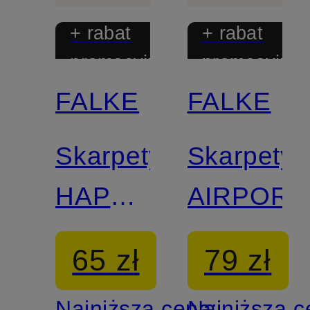
+ rabat
+ rabat
promocyjny
promocyjny
FALKE
FALKE
Skarpety
Skarpety
HAPPY,
AIRPORT
2 pary
65 zł
79 zł
Najniższa cena:
Najniższa 