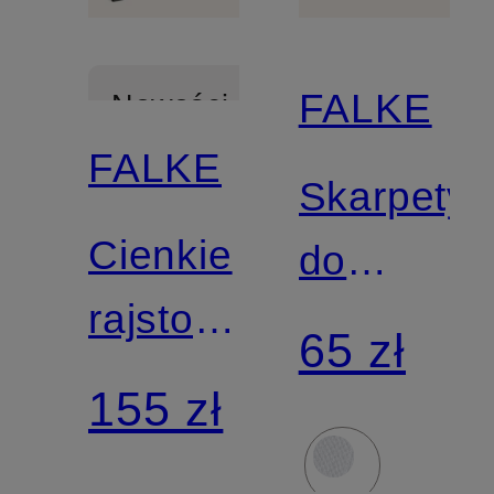
FALKE
Nowości
FALKE
Skarpety
Cienkie
do
rajstopy
obuwia
65 zł
HOLLY
sportowe
155 zł
COOL