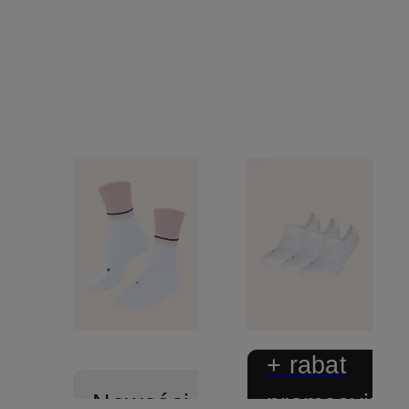
KICK
+ rabat
promocyjny
Nowości