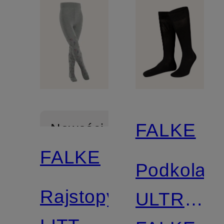
FALKE
Nowości
FALKE
Podkolan
Rajstopy
ULTRA