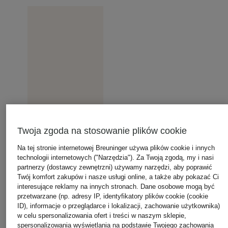
Twoja zgoda na stosowanie plików cookie
Na tej stronie internetowej Breuninger używa plików cookie i innych
technologii internetowych ("Narzędzia"). Za Twoją zgodą, my i nasi
partnerzy (dostawcy zewnętrzni) używamy narzędzi, aby poprawić
Twój komfort zakupów i nasze usługi online, a także aby pokazać Ci
interesujące reklamy na innych stronach. Dane osobowe mogą być
przetwarzane (np. adresy IP, identyfikatory plików cookie (cookie
ID), informacje o przeglądarce i lokalizacji, zachowanie użytkownika)
w celu spersonalizowania ofert i treści w naszym sklepie,
spersonalizowania wyświetlania na podstawie Twojego zachowania