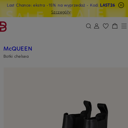
Last Chance: ekstra -15% na wyprzedaż
- Kod:
LAST26
PRZEJDŹ DO GŁÓWNEJ TREŚCI
PRZEJDŹ DO WYSZUKIWANIA
Szczegóły
McQUEEN
Botki chelsea