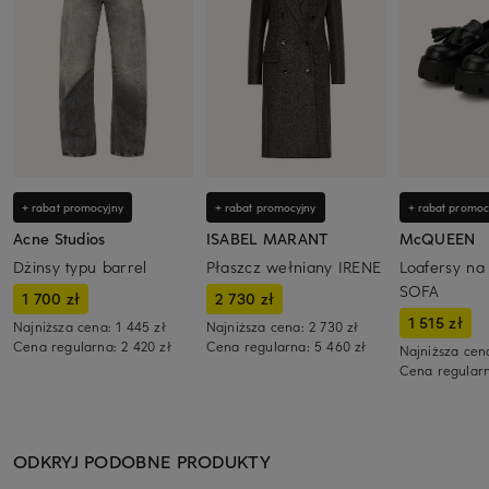
+ rabat promocyjny
+ rabat promocyjny
+ rabat promoc
Acne Studios
ISABEL MARANT
McQUEEN
Dżinsy typu barrel
Płaszcz wełniany IRENE
Loafersy na
SOFA
1 700 zł
2 730 zł
1 515 zł
Najniższa cena:
1 445 zł
Najniższa cena:
2 730 zł
Cena regularna:
2 420 zł
Cena regularna:
5 460 zł
Najniższa cen
Cena regular
ODKRYJ PODOBNE PRODUKTY