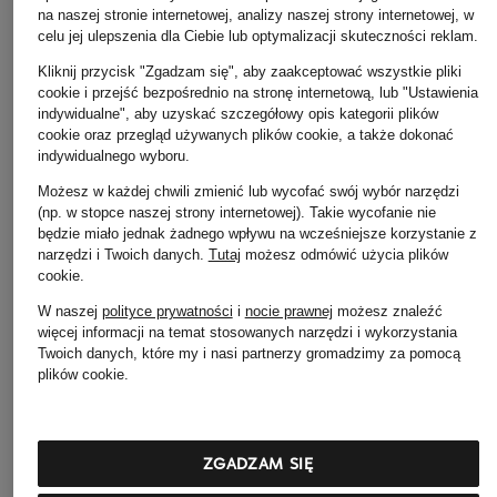
na naszej stronie internetowej, analizy naszej strony internetowej, w
celu jej ulepszenia dla Ciebie lub optymalizacji skuteczności reklam.
Kliknij przycisk "Zgadzam się", aby zaakceptować wszystkie pliki
cookie i przejść bezpośrednio na stronę internetową, lub "Ustawienia
indywidualne", aby uzyskać szczegółowy opis kategorii plików
cookie oraz przegląd używanych plików cookie, a także dokonać
MONCLER
indywidualnego wyboru.
Botki chelsea AUREA
Możesz w każdej chwili zmienić lub wycofać swój wybór narzędzi
(np. w stopce naszej strony internetowej). Takie wycofanie nie
3 600 zł
będzie miało jednak żadnego wpływu na wcześniejsze korzystanie z
narzędzi i Twoich danych.
Tutaj
możesz odmówić użycia plików
cookie
.
W naszej
polityce prywatności
i
nocie prawnej
możesz znaleźć
więcej informacji na temat stosowanych narzędzi i wykorzystania
Twoich danych, które my i nasi partnerzy gromadzimy za pomocą
plików cookie.
Pozostałe kategorie
ZGADZAM SIĘ
Alexander McQUEEN
Alexander McQUEEN