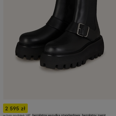
2 595 zł
w tym podatek VAT,
bezpłatna wysyłka standardowa, bezpłatny zwrot