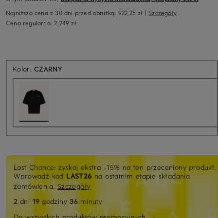
Najniższa cena z 30 dni przed obniżką:
922,25 zł
|
Szczegóły
Cena regularna:
2 249 zł
Kolor:
CZARNY
Last Chance: zyskaj ekstra -15% na ten przeceniony produkt.
Wprowadź kod
LAST26
na ostatnim etapie składania
zamówienia.
Szczegóły
2
dni
19
godziny
36
minuty
Do wszystkich produktów promocyjnych