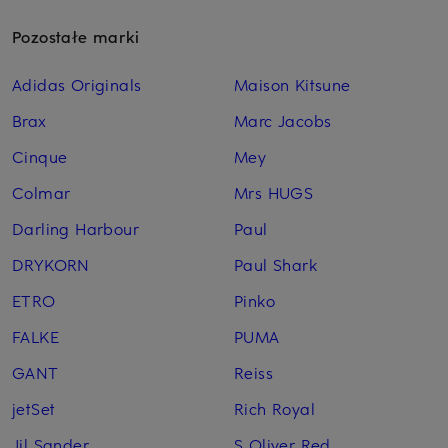
Pozostałe marki
Adidas Originals
Maison Kitsune
Brax
Marc Jacobs
Cinque
Mey
Colmar
Mrs HUGS
Darling Harbour
Paul
DRYKORN
Paul Shark
ETRO
Pinko
FALKE
PUMA
GANT
Reiss
jetSet
Rich Royal
Jil Sander
S Oliver Red