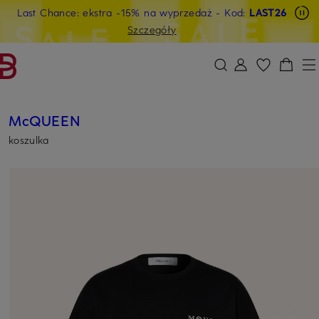
Last Chance: ekstra -15% na wyprzedaż
- Kod:
LAST26
PRZEJDŹ DO GŁÓWNEJ TREŚCI
PRZEJDŹ DO WYSZUKIWANIA
Szczegóły
McQUEEN
koszulka