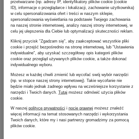
przetwarzane (np. adresy IP, identyfikatory plików cookie (cookie
ID), informacje o przeglądarce i lokalizacji, zachowanie użytkownika)
w celu spersonalizowania ofert i treści w naszym sklepie,
spersonalizowania wyświetlania na podstawie Twojego zachowania
na naszej stronie internetowej, analizy naszej strony internetowej, w
celu jej ulepszenia dla Ciebie lub optymalizacji skuteczności reklam.
Kliknij przycisk "Zgadzam się", aby zaakceptować wszystkie pliki
cookie i przejść bezpośrednio na stronę internetową, lub "Ustawienia
indywidualne", aby uzyskać szczegółowy opis kategorii plików
BALENCIAGA
cookie oraz przegląd używanych plików cookie, a także dokonać
+ rabat promocyjny
indywidualnego wyboru.
T-shirt
DSQUARED2
1 910 zł
Możesz w każdej chwili zmienić lub wycofać swój wybór narzędzi
koszulka
(np. w stopce naszej strony internetowej). Takie wycofanie nie
będzie miało jednak żadnego wpływu na wcześniejsze korzystanie z
680 zł
narzędzi i Twoich danych.
Tutaj
możesz odmówić użycia plików
Najniższa cena:
578 zł
cookie
.
Cena regularna:
975 zł
W naszej
polityce prywatności
i
nocie prawnej
możesz znaleźć
więcej informacji na temat stosowanych narzędzi i wykorzystania
Twoich danych, które my i nasi partnerzy gromadzimy za pomocą
plików cookie.