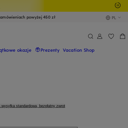
y
zamówieniach powyżej 450 zł
PL
ątkowe okazje
Prezenty
Vacation Shop
a wysyłka standardowa, bezpłatny zwrot