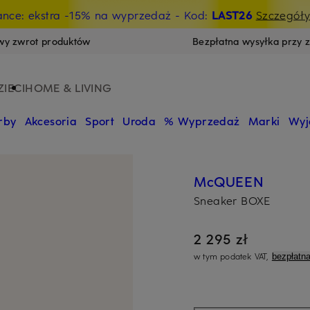
ance: ekstra -15% na wyprzedaż
- Kod:
LAST26
Szczegół
wy zwrot produktów
Bezpłatna wysyłka przy 
ZIECI
HOME & LIVING
rby
Akcesoria
Sport
Uroda
% Wyprzedaż
Marki
Wyj
McQUEEN
Sneaker BOXE
2 295 zł
w tym podatek VAT,
bezpłatn