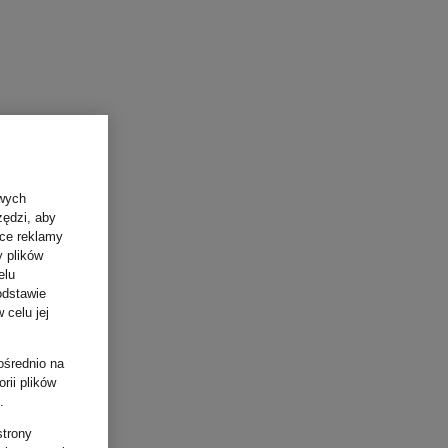
owych
zędzi, aby
ące reklamy
y plików
elu
odstawie
 celu jej
ośrednio na
rii plików
.
strony