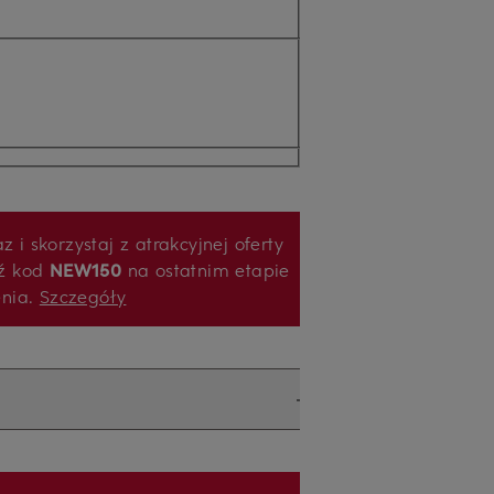
z i skorzystaj z atrakcyjnej oferty
ź kod
NEW150
na ostatnim etapie
enia.
Szczegóły