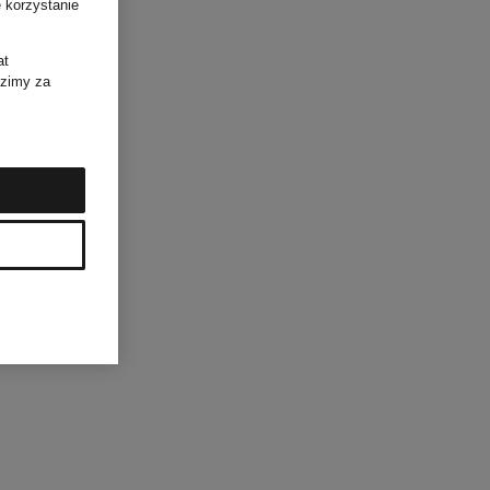
 korzystanie
at
dzimy za