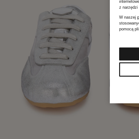
internetow
z narzędzi
W naszej
p
stosowanyc
pomocą pli