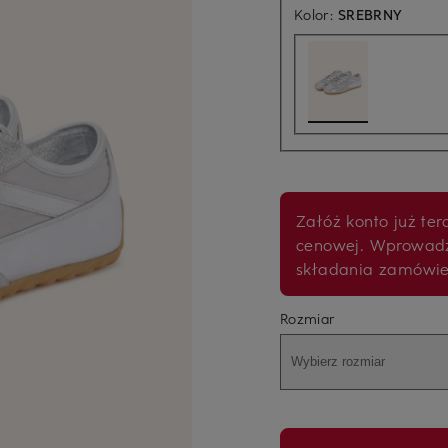
Kolor:
SREBRNY
Załóż konto już tera
cenowej. Wprowad
składania zamówi
Rozmiar
Wybierz rozmiar