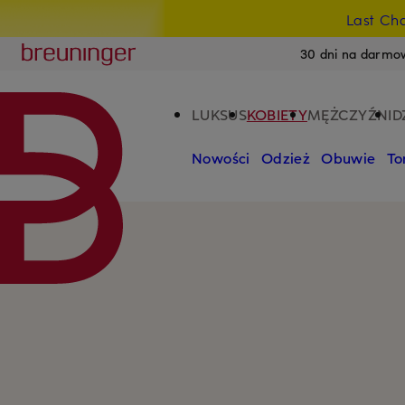
Last Ch
PRZEJDŹ DO GŁÓWNEJ TREŚCI
PRZEJDŹ DO WYSZUKIWANIA
Breuninger
30 dni na darmo
LUKSUS
KOBIETY
MĘŻCZYŹNI
D
Nowości
Odzież
Obuwie
To