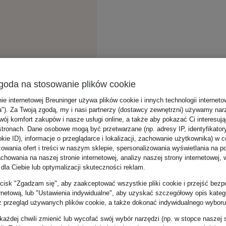
goda na stosowanie plików cookie
nie internetowej Breuninger używa plików cookie i innych technologii internet
a"). Za Twoją zgodą, my i nasi partnerzy (dostawcy zewnętrzni) używamy nar
wój komfort zakupów i nasze usługi online, a także aby pokazać Ci interesuj
stronach. Dane osobowe mogą być przetwarzane (np. adresy IP, identyfikator
kie ID), informacje o przeglądarce i lokalizacji, zachowanie użytkownika) w c
zowania ofert i treści w naszym sklepie, spersonalizowania wyświetlania na p
howania na naszej stronie internetowej, analizy naszej strony internetowej, w
 dla Ciebie lub optymalizacji skuteczności reklam.
zycisk "Zgadzam się", aby zaakceptować wszystkie pliki cookie i przejść bezp
ernetową, lub "Ustawienia indywidualne", aby uzyskać szczegółowy opis katego
z przegląd używanych plików cookie, a także dokonać indywidualnego wyboru
ażdej chwili zmienić lub wycofać swój wybór narzędzi (np. w stopce naszej 