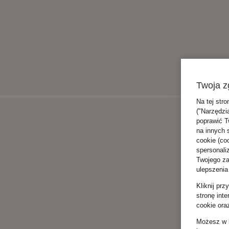
Twoja z
Na tej stro
("Narzędzi
poprawić T
na innych 
cookie (coo
spersonali
Twojego zac
ulepszenia
Kliknij pr
stronę int
cookie ora
Możesz w k