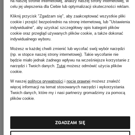
na naszej stronie internetowej, analizy naszej strony internetowej, w
celu jej ulepszenia dla Ciebie lub optymalizacji skuteczności reklam.
Kliknij przycisk "Zgadzam się", aby zaakceptować wszystkie pliki
cookie i przejść bezpośrednio na stronę internetową, lub "Ustawienia
indywidualne", aby uzyskać szczegółowy opis kategorii plików
Christian Louboutin
TOM FORD
cookie oraz przegląd używanych plików cookie, a także dokonać
Sneakersy
Sneakersy
indywidualnego wyboru.
RANTULOW
3 770 zł
Możesz w każdej chwili zmienić lub wycofać swój wybór narzędzi
3 415 zł
(np. w stopce naszej strony internetowej). Takie wycofanie nie
będzie miało jednak żadnego wpływu na wcześniejsze korzystanie z
narzędzi i Twoich danych.
Tutaj
możesz odmówić użycia plików
cookie
.
W naszej
polityce prywatności
i
nocie prawnej
możesz znaleźć
więcej informacji na temat stosowanych narzędzi i wykorzystania
Twoich danych, które my i nasi partnerzy gromadzimy za pomocą
plików cookie.
Pozostałe kategorie
ZGADZAM SIĘ
Alexander McQUEEN
Alexander McQUEEN
Bluzki
Paski