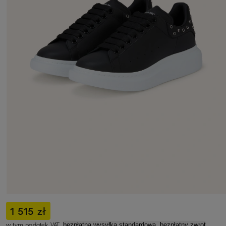
1 515 zł
w tym podatek VAT,
bezpłatna wysyłka standardowa, bezpłatny zwrot