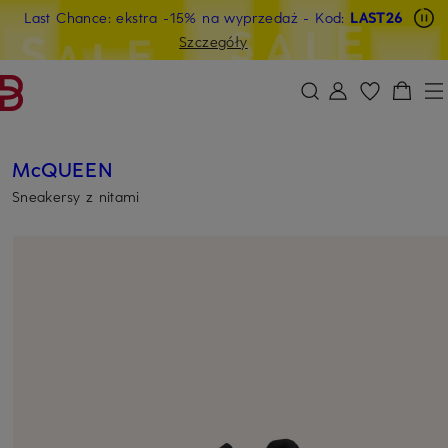
Last Chance: ekstra -15% na wyprzedaż
- Kod:
LAST26
PRZEJDŹ DO GŁÓWNEJ TREŚCI
PRZEJDŹ DO WYSZUKIWANIA
Szczegóły
McQUEEN
Sneakersy z nitami