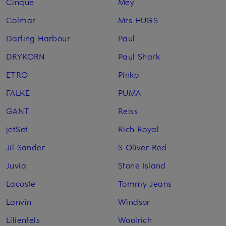
Cinque
Mey
Colmar
Mrs HUGS
Darling Harbour
Paul
DRYKORN
Paul Shark
ETRO
Pinko
FALKE
PUMA
GANT
Reiss
jetSet
Rich Royal
Jil Sander
S Oliver Red
Juvia
Stone Island
Lacoste
Tommy Jeans
Lanvin
Windsor
Lilienfels
Woolrich