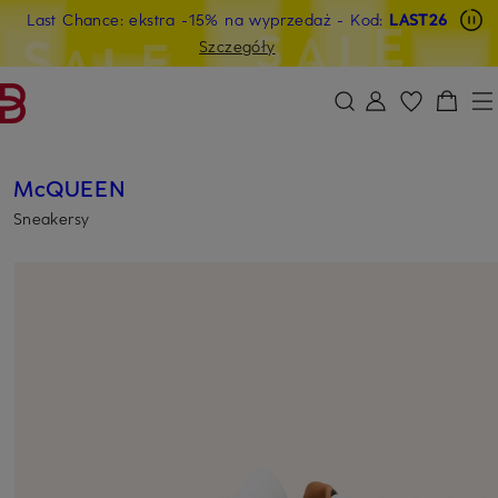
Last Chance: ekstra -15% na wyprzedaż
- Kod:
LAST26
PRZEJDŹ DO GŁÓWNEJ TREŚCI
PRZEJDŹ DO WYSZUKIWANIA
Szczegóły
McQUEEN
Sneakersy