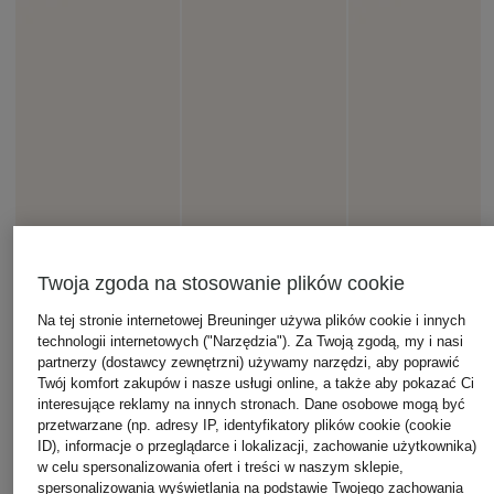
Twoja zgoda na stosowanie plików cookie
Na tej stronie internetowej Breuninger używa plików cookie i innych
technologii internetowych ("Narzędzia"). Za Twoją zgodą, my i nasi
partnerzy (dostawcy zewnętrzni) używamy narzędzi, aby poprawić
Twój komfort zakupów i nasze usługi online, a także aby pokazać Ci
interesujące reklamy na innych stronach. Dane osobowe mogą być
przetwarzane (np. adresy IP, identyfikatory plików cookie (cookie
ID), informacje o przeglądarce i lokalizacji, zachowanie użytkownika)
w celu spersonalizowania ofert i treści w naszym sklepie,
spersonalizowania wyświetlania na podstawie Twojego zachowania