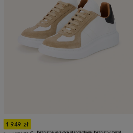
1 949 zł
w tym podatek VAT,
bezpłatna wysyłka standardowa, bezpłatny zwrot