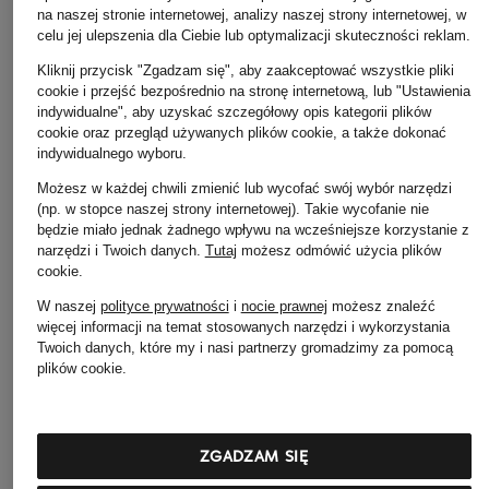
na naszej stronie internetowej, analizy naszej strony internetowej, w
celu jej ulepszenia dla Ciebie lub optymalizacji skuteczności reklam.
Kliknij przycisk "Zgadzam się", aby zaakceptować wszystkie pliki
cookie i przejść bezpośrednio na stronę internetową, lub "Ustawienia
indywidualne", aby uzyskać szczegółowy opis kategorii plików
GOLDEN GOOSE
Maison Margiela
BRUNELLO
cookie oraz przegląd używanych plików cookie, a także dokonać
CUCINELLI
indywidualnego wyboru.
Sneaker STARDAN
Sneakersy REPLICA
Sneakersy
Możesz w każdej chwili zmienić lub wycofać swój wybór narzędzi
2 330 zł
2 679 zł
(np. w stopce naszej strony internetowej). Takie wycofanie nie
4 190 zł
będzie miało jednak żadnego wpływu na wcześniejsze korzystanie z
narzędzi i Twoich danych.
Tutaj
możesz odmówić użycia plików
cookie
.
W naszej
polityce prywatności
i
nocie prawnej
możesz znaleźć
więcej informacji na temat stosowanych narzędzi i wykorzystania
Twoich danych, które my i nasi partnerzy gromadzimy za pomocą
plików cookie.
Pozostałe kategorie
ZGADZAM SIĘ
Alexander McQUEEN
Alexander McQUEEN