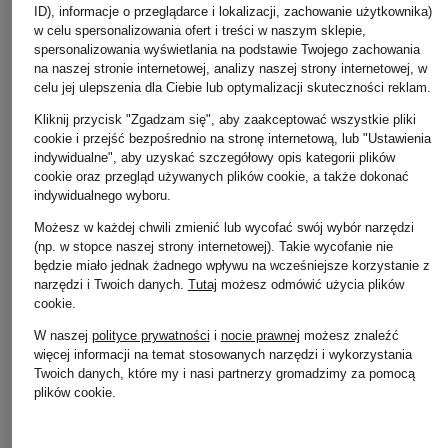
ID), informacje o przeglądarce i lokalizacji, zachowanie użytkownika)
w celu spersonalizowania ofert i treści w naszym sklepie,
spersonalizowania wyświetlania na podstawie Twojego zachowania
na naszej stronie internetowej, analizy naszej strony internetowej, w
celu jej ulepszenia dla Ciebie lub optymalizacji skuteczności reklam.
ALAÏA
JACQUEMUS
Kliknij przycisk "Zgadzam się", aby zaakceptować wszystkie pliki
+ rabat promocyjny
cookie i przejść bezpośrednio na stronę internetową, lub "Ustawienia
torebka
Torebka LE
GIVENCHY
indywidualne", aby uzyskać szczegółowy opis kategorii plików
CHIQUITO LONG
9 740 zł
cookie oraz przegląd używanych plików cookie, a także dokonać
Torebka ANTIGONA
indywidualnego wyboru.
3 000 zł
SMALL
Możesz w każdej chwili zmienić lub wycofać swój wybór narzędzi
5 510 zł
(np. w stopce naszej strony internetowej). Takie wycofanie nie
będzie miało jednak żadnego wpływu na wcześniejsze korzystanie z
Najniższa cena:
narzędzi i Twoich danych.
Tutaj
możesz odmówić użycia plików
4 683,50 zł
cookie
.
Cena regularna:
7 410 zł
W naszej
polityce prywatności
i
nocie prawnej
możesz znaleźć
więcej informacji na temat stosowanych narzędzi i wykorzystania
Twoich danych, które my i nasi partnerzy gromadzimy za pomocą
plików cookie.