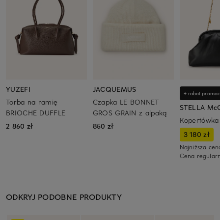
YUZEFI
JACQUEMUS
+ rabat promoc
Torba na ramię
Czapka LE BONNET
STELLA Mc
BRIOCHE DUFFLE
GROS GRAIN z alpaką
Kopertówka
2 860 zł
850 zł
3 180 zł
Najniższa cen
Cena regular
ODKRYJ PODOBNE PRODUKTY