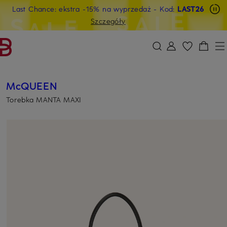
Last Chance: ekstra -15% na wyprzedaż
- Kod:
LAST26
PRZEJDŹ DO GŁÓWNEJ TREŚCI
PRZEJDŹ DO WYSZUKIWANIA
Szczegóły
McQUEEN
Torebka MANTA MAXI