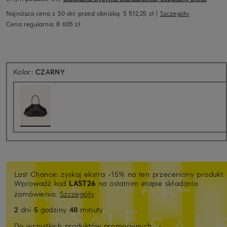
Najniższa cena z 30 dni przed obniżką:
5 512,25 zł
|
Szczegóły
Cena regularna:
8 605 zł
Kolor:
CZARNY
Last Chance: zyskaj ekstra -15% na ten przeceniony produkt.
Wprowadź kod
LAST26
na ostatnim etapie składania
zamówienia.
Szczegóły
2
dni
5
godziny
48
minuty
Do wszystkich produktów promocyjnych