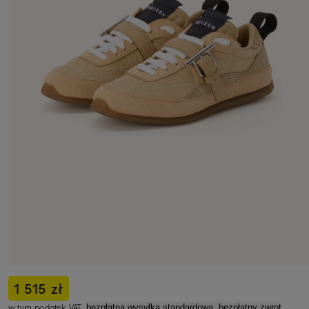
1 515 zł
w tym podatek VAT,
bezpłatna wysyłka standardowa, bezpłatny zwrot