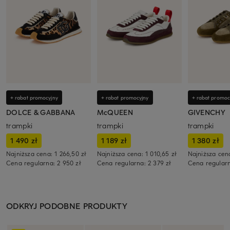
+ rabat promocyjny
+ rabat promocyjny
+ rabat promoc
DOLCE & GABBANA
McQUEEN
GIVENCHY
trampki
trampki
trampki
1 490 zł
1 189 zł
1 380 zł
Najniższa cena:
1 266,50 zł
Najniższa cena:
1 010,65 zł
Najniższa cen
Cena regularna:
2 950 zł
Cena regularna:
2 379 zł
Cena regular
ODKRYJ PODOBNE PRODUKTY