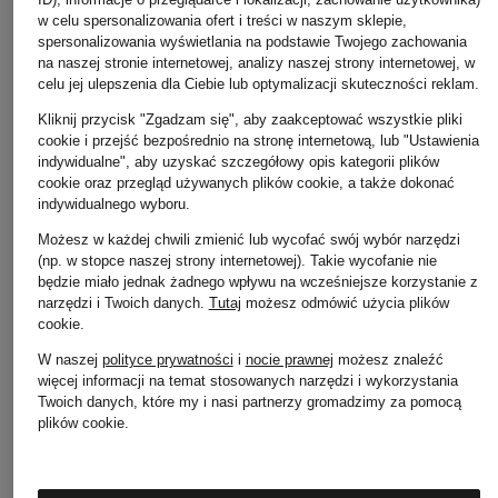
w celu spersonalizowania ofert i treści w naszym sklepie,
spersonalizowania wyświetlania na podstawie Twojego zachowania
na naszej stronie internetowej, analizy naszej strony internetowej, w
celu jej ulepszenia dla Ciebie lub optymalizacji skuteczności reklam.
Kliknij przycisk "Zgadzam się", aby zaakceptować wszystkie pliki
GOLDEN GOOSE
Chloé
+ rabat promocyjny
cookie i przejść bezpośrednio na stronę internetową, lub "Ustawienia
Sneakersy BALL STAR
Sneakersy KICK
indywidualne", aby uzyskać szczegółowy opis kategorii plików
Maison Margiela
cookie oraz przegląd używanych plików cookie, a także dokonać
2 060 zł
2 760 zł
indywidualnego wyboru.
Sneakersy REPLICA
Możesz w każdej chwili zmienić lub wycofać swój wybór narzędzi
1 515 zł
(np. w stopce naszej strony internetowej). Takie wycofanie nie
Najniższa cena:
będzie miało jednak żadnego wpływu na wcześniejsze korzystanie z
1 287,75 zł
narzędzi i Twoich danych.
Tutaj
możesz odmówić użycia plików
Cena regularna:
2 985 zł
cookie
.
W naszej
polityce prywatności
i
nocie prawnej
możesz znaleźć
więcej informacji na temat stosowanych narzędzi i wykorzystania
Twoich danych, które my i nasi partnerzy gromadzimy za pomocą
plików cookie.