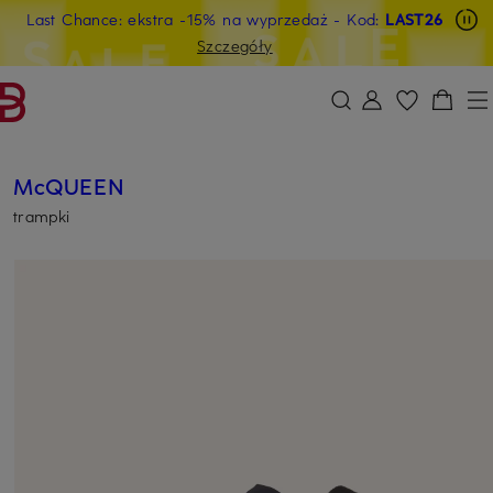
Last Chance: ekstra -15% na wyprzedaż
- Kod:
LAST26
PRZEJDŹ DO GŁÓWNEJ TREŚCI
PRZEJDŹ DO WYSZUKIWANIA
Szczegóły
McQUEEN
trampki