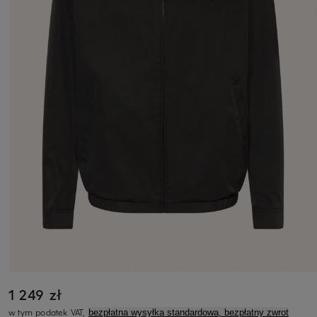
1 249 zł
w tym podatek VAT,
bezpłatna wysyłka standardowa, bezpłatny zwrot