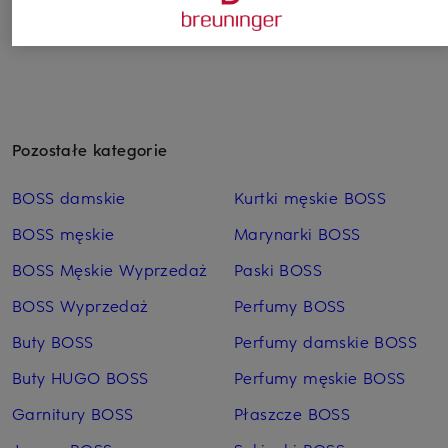
Pozostałe kategorie
BOSS damskie
Kurtki męskie BOSS
BOSS męskie
Marynarki BOSS
BOSS Męskie Wyprzedaż
Paski BOSS
BOSS Wyprzedaż
Perfumy BOSS
Buty BOSS
Perfumy damskie BOSS
Buty HUGO BOSS
Perfumy męskie BOSS
Garnitury BOSS
Płaszcze BOSS