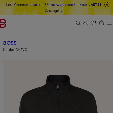
Last Chance: ekstra -15% na wyprzedaż
- Kod:
LAST26
PRZEJDŹ DO GŁÓWNEJ TREŚCI
PRZEJDŹ DO WYSZUKIWANIA
Szczegóły
BOSS
Kurtka CARVO