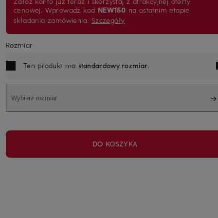
Załóż konto już teraz i skorzystaj z atrakcyjnej oferty
cenowej. Wprowadź kod
NEW150
na ostatnim etapie
składania zamówienia.
Szczegóły
Rozmiar
Ten produkt ma
standardowy rozmiar
.
Wybierz rozmiar
DO KOSZYKA