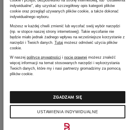
cookie i przejść bezpośrednio na stronę internetową, lub "Ustawienia
indywidualne", aby uzyskać szczegółowy opis kategorii plików
cookie oraz przegląd używanych plików cookie, a także dokonać
indywidualnego wyboru.
Możesz w każdej chwili zmienić lub wycofać swój wybór narzędzi
(np. w stopce naszej strony internetowej). Takie wycofanie nie
będzie miało jednak żadnego wpływu na wcześniejsze korzystanie z
narzędzi i Twoich danych.
Tutaj
możesz odmówić użycia plików
cookie
.
W naszej
polityce prywatności
i
nocie prawnej
możesz znaleźć
więcej informacji na temat stosowanych narzędzi i wykorzystania
66°NORTH
HERNO
SANDRO
Twoich danych, które my i nasi partnerzy gromadzimy za pomocą
Kurtka
Kurtka typu blouson
Kurtka
plików cookie.
przeciwdeszczowa
2 659 zł
1 145 zł
ADALVIK
Najniższa cena:
1 375 
955 zł
ZGADZAM SIĘ
Cena regularna:
2 289
USTAWIENIA INDYWIDUALNE