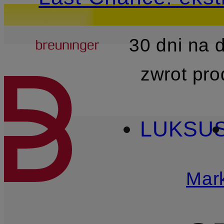
Breuninger
30 dni na
PRZEJDŹ DO GŁÓWNEJ 
zwrot pr
LUKSU
Mark