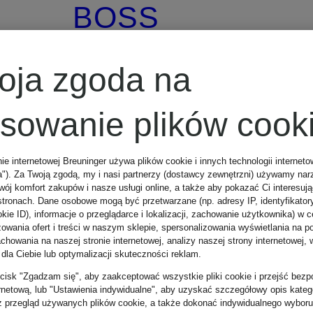
BOSS
Sneakersy
oja zgoda na
lakierowane
osowanie plików cook
KIERAN
nie internetowej Breuninger używa plików cookie i innych technologii internet
799 zł
a"). Za Twoją zgodą, my i nasi partnerzy (dostawcy zewnętrzni) używamy nar
wój komfort zakupów i nasze usługi online, a także aby pokazać Ci interesuj
stronach. Dane osobowe mogą być przetwarzane (np. adresy IP, identyfikator
kie ID), informacje o przeglądarce i lokalizacji, zachowanie użytkownika) w c
zowania ofert i treści w naszym sklepie, spersonalizowania wyświetlania na p
howania na naszej stronie internetowej, analizy naszej strony internetowej, w
 dla Ciebie lub optymalizacji skuteczności reklam.
zycisk "Zgadzam się", aby zaakceptować wszystkie pliki cookie i przejść bezp
ernetową, lub "Ustawienia indywidualne", aby uzyskać szczegółowy opis katego
z przegląd używanych plików cookie, a także dokonać indywidualnego wyboru