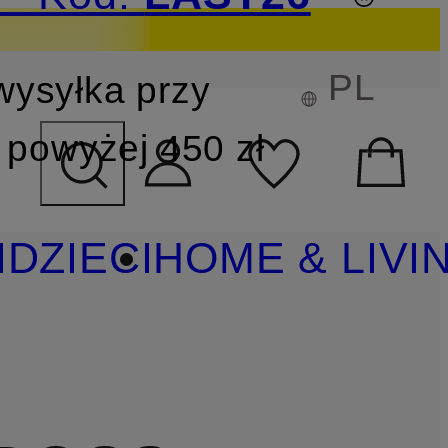
PL
wysyłka przy
YSZUKIWANIA
powyżej 450 zł
I
DZIECI
HOME & LIVI