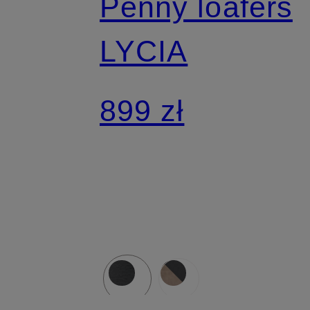
Penny loafers
LYCIA
899 zł