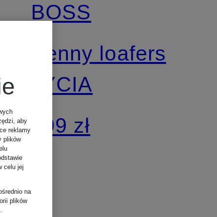
BOSS
Penny loafers
LYCIA
ie
owych
899 zł
zędzi, aby
ące reklamy
y plików
elu
odstawie
 celu jej
ośrednio na
rii plików
.