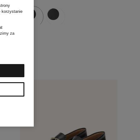
strony
 korzystanie
at
dzimy za