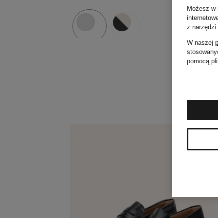
Możesz w k
internetow
z narzędzi
W naszej
p
stosowanyc
pomocą pli