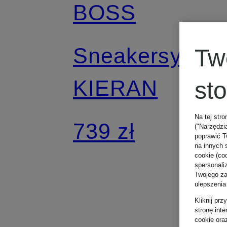
BOSS
Sneakersy
Tw
KIERAN
st
Na tej stro
739 zł
("Narzędzi
poprawić T
na innych 
cookie (coo
spersonali
Twojego zac
ulepszenia
Kliknij pr
stronę int
cookie ora