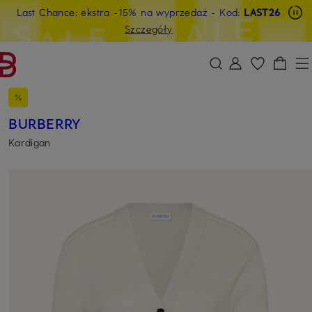
Last Chance: ekstra -15% na wyprzedaż
- Kod:
LAST26
PRZEJDŹ DO GŁÓWNEJ TREŚCI
PRZEJDŹ DO WYSZUKIWANIA
Szczegóły
BURBERRY
Kardigan