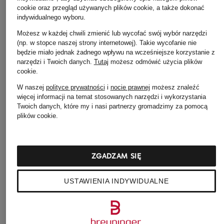
+ rabat promocyjny
+ rabat promocyjny
cookie oraz przegląd używanych plików cookie, a także dokonać
Max Mara
MARNI
indywidualnego wyboru.
Sweter GIOIOSA
Kardigan
Możesz w każdej chwili zmienić lub wycofać swój wybór narzędzi
(np. w stopce naszej strony internetowej). Takie wycofanie nie
1 435 zł
1 670 zł
będzie miało jednak żadnego wpływu na wcześniejsze korzystanie z
narzędzi i Twoich danych.
Tutaj
możesz odmówić użycia plików
Najniższa cena:
1 435 zł
Najniższa cena:
cookie
.
Cena regularna:
1 999 zł
1 419,50 zł
Cena regularna:
3 440 zł
W naszej
polityce prywatności
i
nocie prawnej
możesz znaleźć
więcej informacji na temat stosowanych narzędzi i wykorzystania
Twoich danych, które my i nasi partnerzy gromadzimy za pomocą
plików cookie.
ZGADZAM SIĘ
Pozostałe kategorie
USTAWIENIA INDYWIDUALNE
Bluzy BURBERRY
Okulary
przeciwsłoneczne
BURBERRY wyprzedaż
BURBERRY