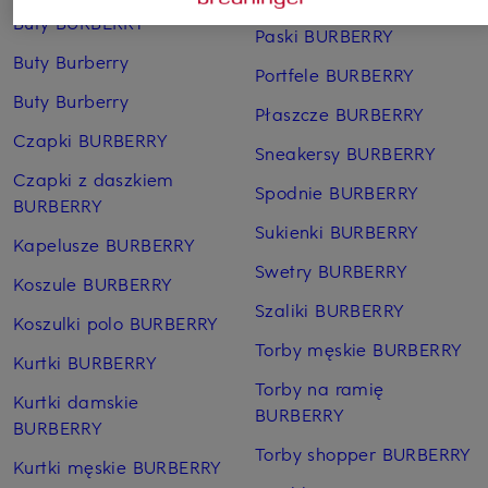
Buty BURBERRY
Paski BURBERRY
Buty Burberry
Portfele BURBERRY
Buty Burberry
Płaszcze BURBERRY
Czapki BURBERRY
Sneakersy BURBERRY
Czapki z daszkiem
Spodnie BURBERRY
BURBERRY
Sukienki BURBERRY
Kapelusze BURBERRY
Swetry BURBERRY
Koszule BURBERRY
Szaliki BURBERRY
Koszulki polo BURBERRY
Torby męskie BURBERRY
Kurtki BURBERRY
Torby na ramię
Kurtki damskie
BURBERRY
BURBERRY
Torby shopper BURBERRY
Kurtki męskie BURBERRY