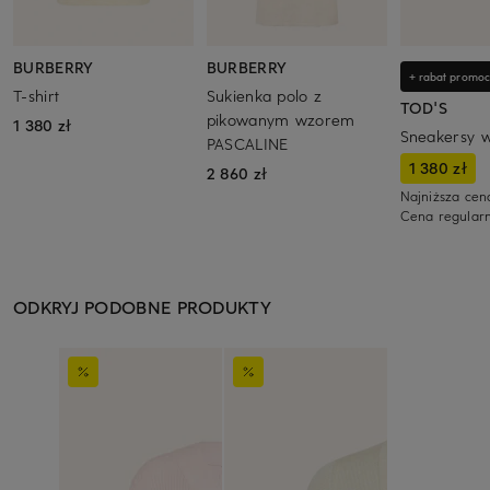
BURBERRY
BURBERRY
+ rabat promoc
T-shirt
Sukienka polo z
TOD'S
pikowanym wzorem
1 380 zł
Sneakersy 
PASCALINE
1 380 zł
2 860 zł
Najniższa cen
Cena regular
ODKRYJ PODOBNE PRODUKTY