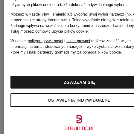
579 zł
Najniższa cena:
używanych plików cookie, a także dokonać indywidualnego wyboru.
Możesz w każdej chwili zmienić lub wycofać swój wybór narzędzi (np.
449 zł
Najniższa 
stopce naszej strony internetowej). Takie wycofanie nie będzie miało j
żadnego wpływu na wcześniejsze korzystanie z narzędzi i Twoich dany
Cena regularna:
Tutaj
możesz odmówić użycia plików cookie
.
577,15 zł
W naszej
polityce prywatności
i
nocie prawnej
możesz znaleźć więcej
809 zł
informacji na temat stosowanych narzędzi i wykorzystania Twoich dan
Cena regul
które my i nasi partnerzy gromadzimy za pomocą plików cookie.
869 zł
ZGADZAM SIĘ
USTAWIENIA INDYWIDUALNE