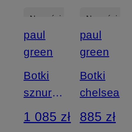
Nowości
Nowości
paul
paul
Z
Z
green
green
certyfikatem
certyfikatem
Botki
Botki
sznurowane
chelsea
z
1 085 zł
885 zł
podszewką