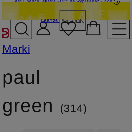
Last Chance: ekstra -15% na wyprzedaż
- Kod:
LAST26
Szczegóły
PRZEJDŹ DO GŁÓWNEJ 
Marki
paul
green
314