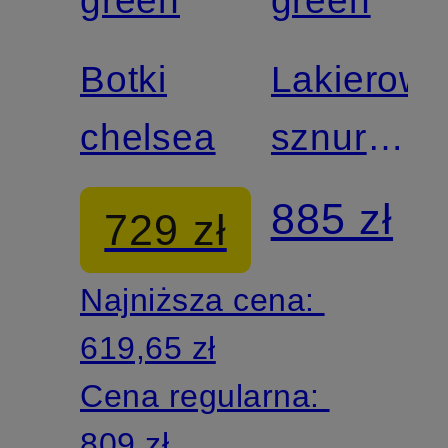
certyfikatem
Botki
Lakierow
chelsea
sznurowa
botki
885 zł
729 zł
Najniższa cena:
619,65 zł
Cena regularna:
809 zł