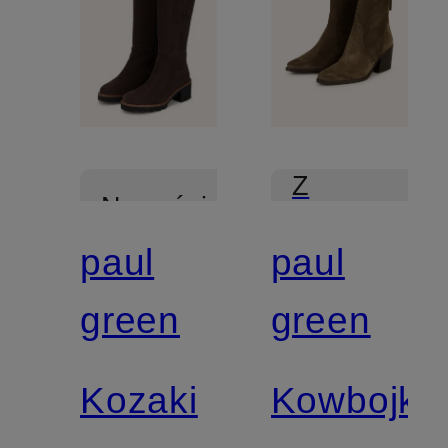
Z
Nowości
certyfikatem
paul
paul
Z
green
green
certyfikatem
Kozaki
Kowbojki