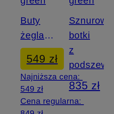
green
green
certyfikatem
Buty
Sznurowa
żeglarskie
botki
GRAIN
z
549 zł
podszewk
Najniższa cena:
835 zł
549 zł
Cena regularna:
849 zł