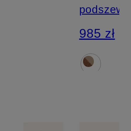
podszewk
985 zł