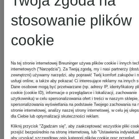
Twoja zgoda na
stosowanie plików
+ rabat
+ rabat
promocyjny
promocyjny
cookie
paul
paul
Z
Z
certyfikatem
certyfikatem
Na tej stronie internetowej Breuninger używa plików cookie i innych tec
green
green
internetowych ("Narzędzia"). Za Twoją zgodą, my i nasi partnerzy (dos
zewnętrzni) używamy narzędzi, aby poprawić Twój komfort zakupów i 
usługi online, a także aby pokazać Ci interesujące reklamy na innych s
Dane osobowe mogą być przetwarzane (np. adresy IP, identyfikatory pl
trampki
Loafersy
cookie (cookie ID), informacje o przeglądarce i lokalizacji, zachowanie
użytkownika) w celu spersonalizowania ofert i treści w naszym sklepie,
spersonalizowania wyświetlania na podstawie Twojego zachowania na 
SPACE
stronie internetowej, analizy naszej strony internetowej, w celu jej ulep
dla Ciebie lub optymalizacji skuteczności reklam.
449 zł
Kliknij przycisk "Zgadzam się", aby zaakceptować wszystkie pliki cook
przejść bezpośrednio na stronę internetową, lub "Ustawienia indywidual
aby uzyskać szczegółowy opis kategorii plików cookie oraz przegląd