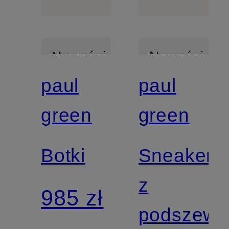
Nowości
Nowości
paul
paul
Z
Z
green
green
certyfikatem
certyfikatem
Botki
Sneakers
z
985 zł
podszewk