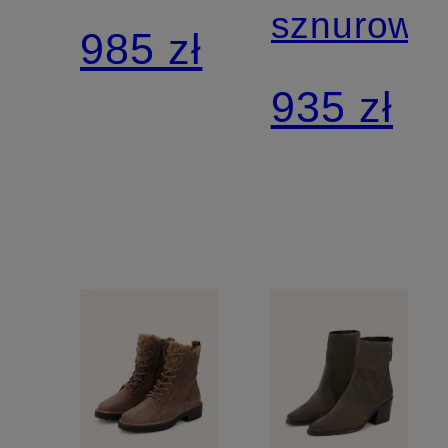
sznurowa
985 zł
935 zł