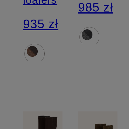
loafers
985 zł
935 zł