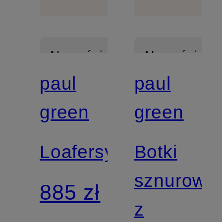
Nowości
Nowości
paul
paul
Z
Z
green
green
certyfikatem
certyfikatem
Loafersy
Botki
sznurowa
885 zł
z