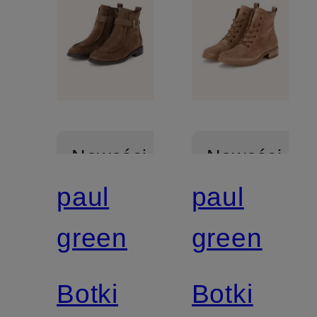
Nowości
Nowości
paul
paul
Z
Z
green
green
certyfikatem
certyfikatem
Botki
Botki