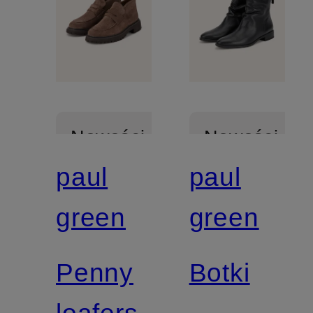
Nowości
Nowości
paul
paul
Z
Z
green
green
certyfikatem
certyfikatem
Penny
Botki