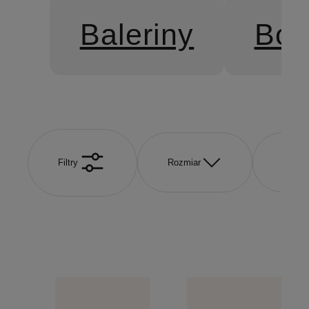
Baleriny
Botk
Filtry
Rozmiar
Kolor