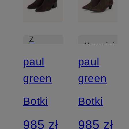
Z
Nowości
certyfikatem
paul
paul
Z
green
green
certyfikatem
Botki
Botki
985 zł
985 zł