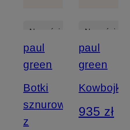
Nowości
Nowości
paul
paul
Z
Z
green
green
certyfikatem
certyfikatem
Botki
Kowbojki
sznurowane
935 zł
z