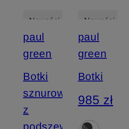
Nowości
Nowości
paul
paul
Z
Z
green
green
certyfikatem
certyfikatem
Botki
Botki
sznurowane
985 zł
z
podszewką