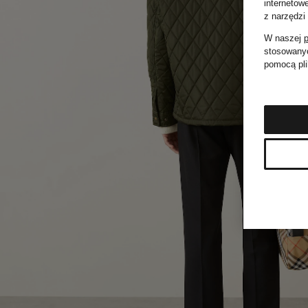
internetow
z narzędzi
W naszej
p
stosowanyc
pomocą pli