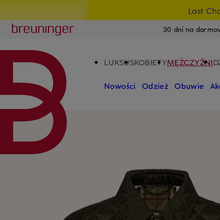
Last Ch
PRZEJDŹ DO GŁÓWNEJ TREŚCI
PRZEJDŹ DO WYSZUKIWANIA
Breuninger
30 dni na darmo
LUKSUS
KOBIETY
MĘŻCZYŹNI
D
Nowości
Odzież
Obuwie
Ak