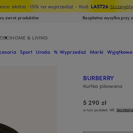
ance: ekstra -15% na wyprzedaż
- Kod:
LAST26
Szczegół
wy zwrot produktów
Bezpłatna wysyłka przy 
ZIECI
HOME & LIVING
cesoria
Sport
Uroda
% Wyprzedaż
Marki
Wyjątkowe
BURBERRY
Kurtka pikowana
5 290 zł
w tym podatek VAT,
bezpłatn