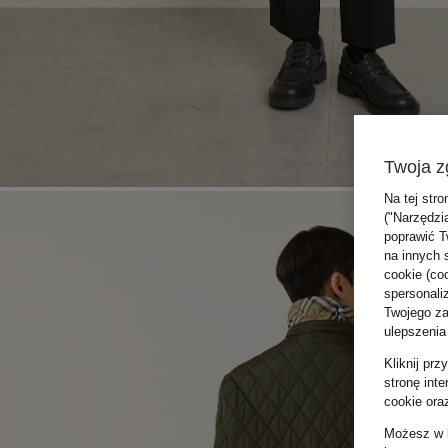
Twoja z
Na tej stro
("Narzędzi
poprawić T
na innych 
cookie (coo
spersonali
Twojego zac
ulepszenia
Kliknij pr
stronę int
cookie ora
Możesz w k