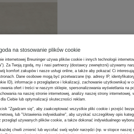
goda na stosowanie plików cookie
nie internetowej Breuninger używa plików cookie i innych technologii internet
a"). Za Twoją zgodą, my i nasi partnerzy (dostawcy zewnętrzni) używamy nar
wój komfort zakupów i nasze usługi online, a także aby pokazać Ci interesuj
stronach. Dane osobowe mogą być przetwarzane (np. adresy IP, identyfikator
kie ID), informacje o przeglądarce i lokalizacji, zachowanie użytkownika) w c
zowania ofert i treści w naszym sklepie, spersonalizowania wyświetlania na p
howania na naszej stronie internetowej, analizy naszej strony internetowej, w
 dla Ciebie lub optymalizacji skuteczności reklam.
zycisk "Zgadzam się", aby zaakceptować wszystkie pliki cookie i przejść bezp
ernetową, lub "Ustawienia indywidualne", aby uzyskać szczegółowy opis katego
z przegląd używanych plików cookie, a także dokonać indywidualnego wyboru
ażdej chwili zmienić lub wycofać swój wybór narzędzi (np. w stopce naszej 