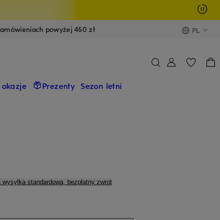
y
zamówieniach powyżej 450 zł
PL
 okazje
Prezenty
Sezon letni
a wysyłka standardowa, bezpłatny zwrot