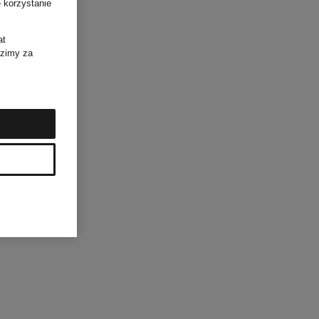
 korzystanie
at
dzimy za