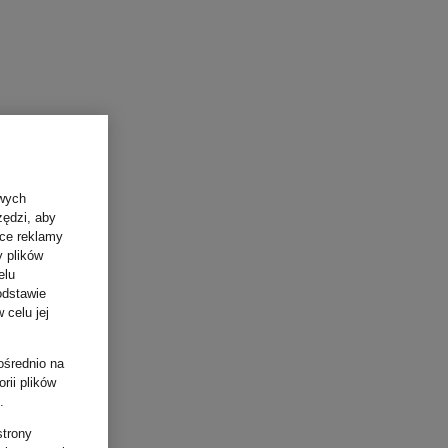
owych
zędzi, aby
ące reklamy
y plików
elu
odstawie
 celu jej
ośrednio na
rii plików
.
strony