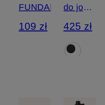
FUNDAMENTAL
do jogi
THE
109 zł
425 zł
MAT 5
mm