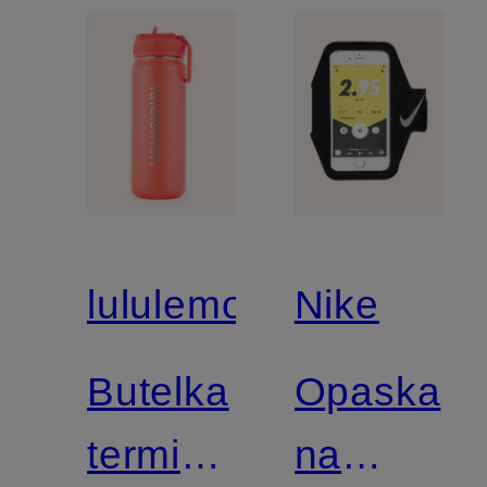
lululemon
Nike
Butelka
Opaska
termiczna
na