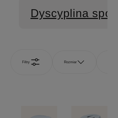
Dyscyplina spor
Filtry
Rozmiar
Marka