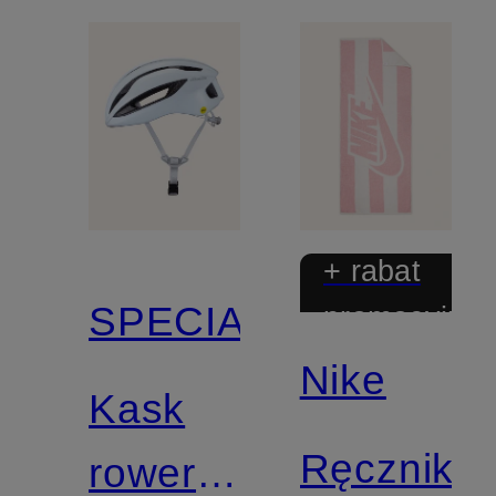
+ rabat
SPECIALIZED
promocyjny
Nike
Kask
Ręcznik
rowerowy