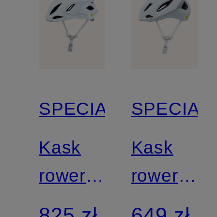
SPECIALIZED
SPECIAL
Kask
Kask
rowerowy
rowerowy
PROPERO
SEARCH
825 zł
649 zł