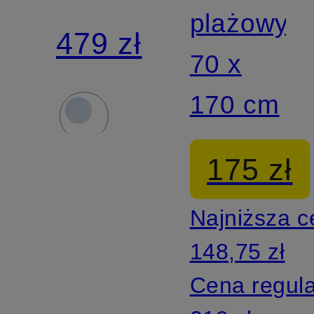
plażowy
LOMA
479 zł
70 x
MIPS
170 cm
175 zł
Najniższa 
148,75 zł
Cena regul