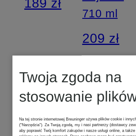
189 zł
TO
710 ml
LIFE
209 zł
Twoja zgoda na
stosowanie plików
Na tej stronie internetowej Breuninger używa plików cookie i innyc
("Narzędzia"). Za Twoją zgodą, my i nasi partnerzy (dostawcy ze
aby poprawić Twój komfort zakupów i nasze usługi online, a także