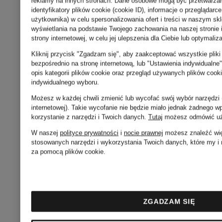
reklamy na innych stronach. Dane osobowe mogą być przetwarzane
identyfikatory plików cookie (cookie ID), informacje o przeglądarce
użytkownika) w celu spersonalizowania ofert i treści w naszym sk
wyświetlania na podstawie Twojego zachowania na naszej stronie i
strony internetowej, w celu jej ulepszenia dla Ciebie lub optymaliz
Kliknij przycisk "Zgadzam się", aby zaakceptować wszystkie pliki 
bezpośrednio na stronę internetową, lub "Ustawienia indywidualn
opis kategorii plików cookie oraz przegląd używanych plików cook
indywidualnego wyboru.
Możesz w każdej chwili zmienić lub wycofać swój wybór narzędzi 
internetowej). Takie wycofanie nie będzie miało jednak żadnego 
korzystanie z narzędzi i Twoich danych.
Tutaj
możesz odmówić uży
lululemon
lululemon
W naszej
polityce prywatności
i
nocie prawnej
możesz znaleźć więc
stosowanych narzędzi i wykorzystania Twoich danych, które my i
za pomocą plików cookie.
Blok do
Kubek
jogi
termiczny
ZGADZAM SIĘ
LIFT
BACK
Pojemnoś