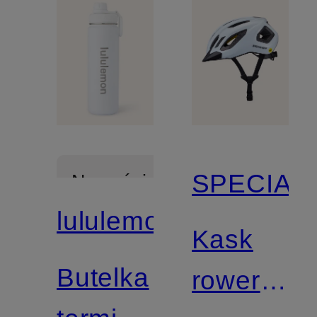
SPECIAL
Nowości
lululemon
Kask
Butelka
rowerowy