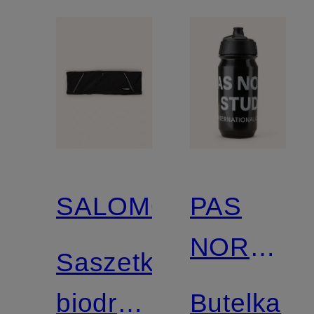
SALOMON
PAS
NORMAL
Saszetka
STUDIOS
biodrówka
Butelka