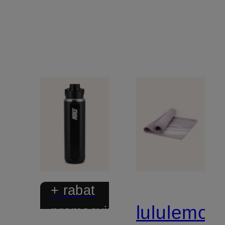
+ rabat
lululemon
promocyjny