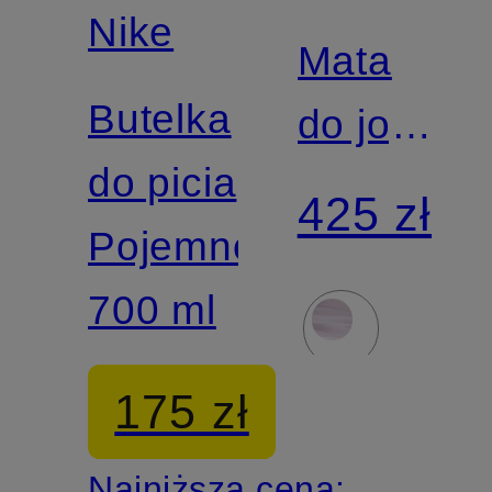
Nike
Mata
Butelka
do jogi
do picia
THE
425 zł
Pojemność:
MAT 5
700 ml
mm
175 zł
Najniższa cena: