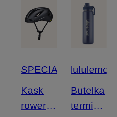
SPECIALIZED
lululemon
Kask
Butelka
rowerowy
termiczna