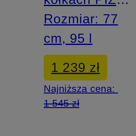
TAMARO C75
Rozmiar: 77
cm, 95 l
1 239 zł
Najniższa cena:
1 545 zł