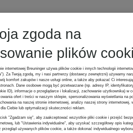
Sort
oja zgoda na
osowanie plików cook
nie internetowej Breuninger używa plików cookie i innych technologii internet
a"). Za Twoją zgodą, my i nasi partnerzy (dostawcy zewnętrzni) używamy nar
wój komfort zakupów i nasze usługi online, a także aby pokazać Ci interesuj
stronach. Dane osobowe mogą być przetwarzane (np. adresy IP, identyfikator
kie ID), informacje o przeglądarce i lokalizacji, zachowanie użytkownika) w c
zowania ofert i treści w naszym sklepie, spersonalizowania wyświetlania na p
howania na naszej stronie internetowej, analizy naszej strony internetowej, w
 dla Ciebie lub optymalizacji skuteczności reklam.
zycisk "Zgadzam się", aby zaakceptować wszystkie pliki cookie i przejść bezp
ernetową, lub "Ustawienia indywidualne", aby uzyskać szczegółowy opis katego
z przegląd używanych plików cookie, a także dokonać indywidualnego wyboru