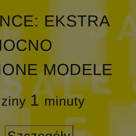
NCE: EKSTRA
 MOCNO
IONE MODELE
1
dziny
minuty
6
Szczegóły