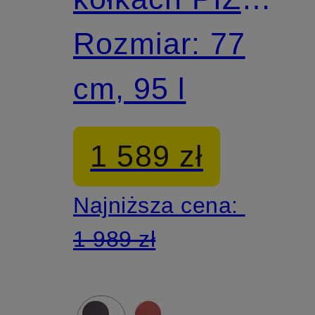
C75
Rozmiar: 77
cm, 95 l
1 589 zł
Najniższa cena:
1 989 zł