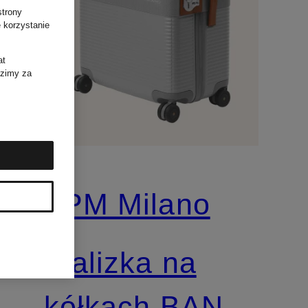
strony
 korzystanie
at
dzimy za
FPM Milano
Walizka na
kółkach BANK