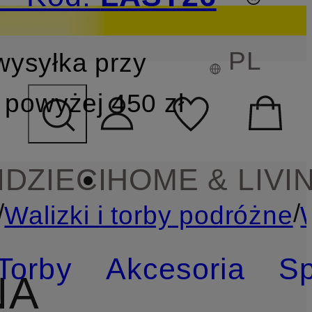
PL
wysyłka przy
YSZUKIWANIA
powyżej 450 zł
I
DZIECI
HOME & LIVI
/
/
Walizki i torby podróżne
Torby
Akcesoria
Sp
NA