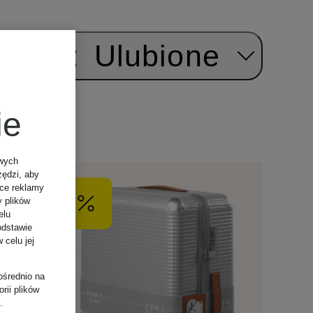
uj wg:
Ulubione
ie
owych
zędzi, aby
ące reklamy
y plików
elu
odstawie
 celu jej
ośrednio na
rii plików
.