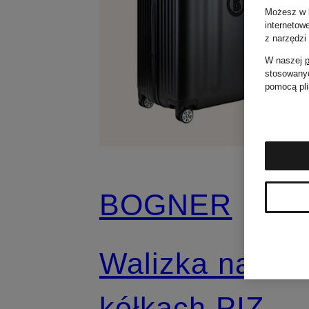
Możesz w k
internetow
z narzędzi
W naszej
p
stosowanyc
pomocą pli
BOGNER
Walizka na
kółkach PIZ