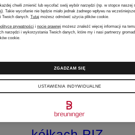
ażdej chwili zmienić lub wycofać swój wybór narzędzi (np. w stopce naszej 
ej). Takie wycofanie nie będzie miało jednak żadnego wpływu na wcześniejsze
 i Twoich danych.
Tutaj
możesz odmówić użycia plików cookie
.
olityce prywatności
i
nocie prawnej
możesz znaleźć więcej informacji na tem
h narzędzi i wykorzystania Twoich danych, które my i nasi partnerzy groma
ków cookie.
ZGADZAM SIĘ
BOGNER
USTAWIENIA INDYWIDUALNE
Walizka na
kółkach PIZ