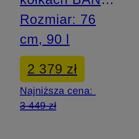
ZIP DLX
Rozmiar: 76
SPINNER 76
cm, 90 l
2 379 zł
Najniższa cena:
3 449 zł