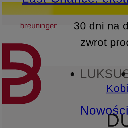
Breuninger
30 dni na
PRZEJDŹ DO GŁÓWNEJ 
zwrot pr
LUKSU
Kobi
Nowośc
D