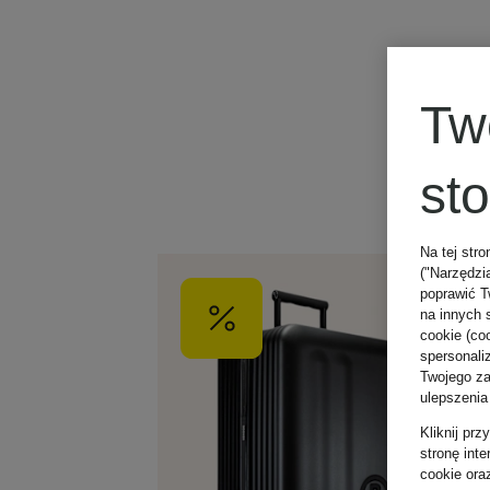
Tw
st
Na tej stro
("Narzędzi
poprawić T
na innych 
cookie (coo
spersonali
Twojego zac
ulepszenia
Kliknij pr
stronę int
cookie ora