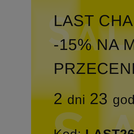
LAST CHA
-15% NA
PRZECEN
2
23
dni
go
Kod:
LAST2