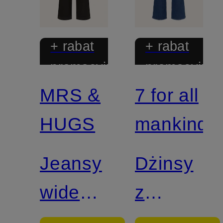
+ rabat
+ rabat
promocyjny
promocyjny
MRS &
7 for all
HUGS
mankind
Jeansy
Dżinsy
wide
z
leg
szerokimi