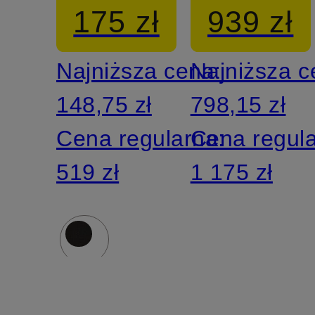
175 zł
939 zł
nogawkam
Najniższa cena:
Najniższa 
LOTTA
148,75 zł
798,15 zł
ANKLE
Cena regularna:
Cena regul
519 zł
1 175 zł