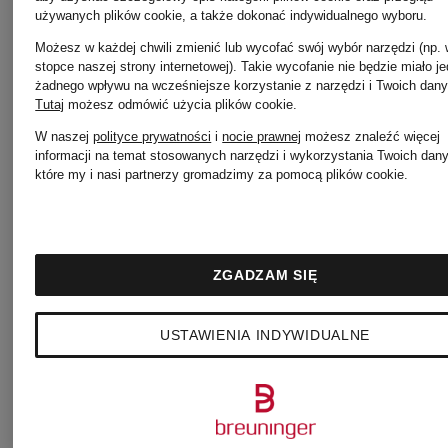
używanych plików cookie, a także dokonać indywidualnego wyboru.
promocyjny
promocyjny
Możesz w każdej chwili zmienić lub wycofać swój wybór narzędzi (np.
stopce naszej strony internetowej). Takie wycofanie nie będzie miało j
CITIZENS
CAMBIO
żadnego wpływu na wcześniejsze korzystanie z narzędzi i Twoich dany
Tutaj
możesz odmówić użycia plików cookie
.
of
W naszej
polityce prywatności
i
nocie prawnej
możesz znaleźć więcej
Dżinsy
informacji na temat stosowanych narzędzi i wykorzystania Twoich dan
które my i nasi partnerzy gromadzimy za pomocą plików cookie.
HUMANITY
Jeansy
z
wide
szerokimi
ZGADZAM SIĘ
389 zł
leg
nogawkam
USTAWIENIA INDYWIDUALNE
1 169 zł
Najniższa 
ANNINA
PALAZZO
389 zł
Najniższa cena: