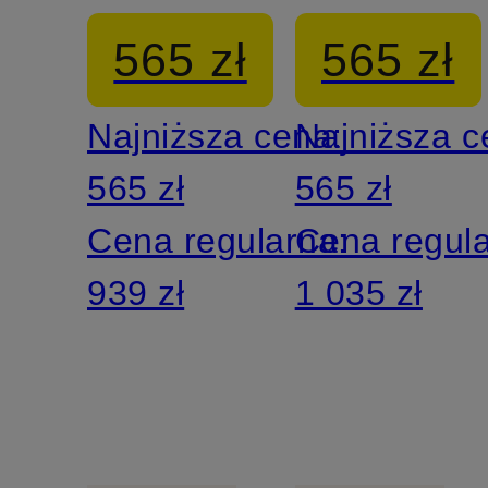
TESS
szerokimi
565 zł
565 zł
TROUSER
nogawkam
Najniższa cena:
Najniższa 
LOTTA
565 zł
565 zł
Cena regularna:
Cena regul
939 zł
1 035 zł