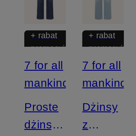
+ rabat
+ rabat
promocyjny
promocyjny
7 for all
7 for all
mankind
mankind
Proste
Dżinsy
dżinsy
z