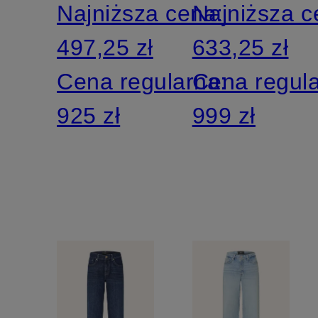
Najniższa cena:
Najniższa 
PALAZZO
497,25 zł
633,25 zł
z lnem
Cena regularna:
Cena regul
925 zł
999 zł