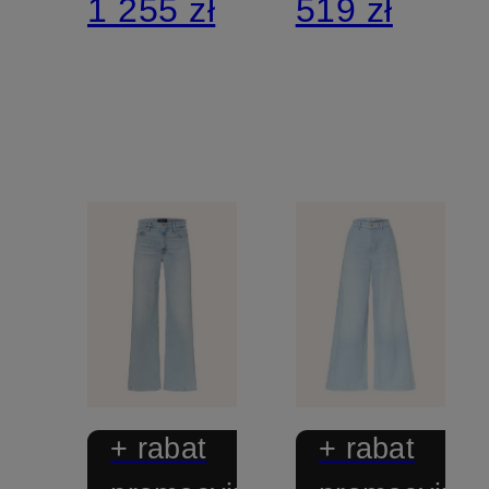
1 255 zł
519 zł
+ rabat
+ rabat