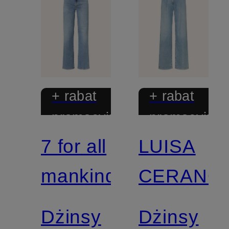
+ rabat
+ rabat
promocyjny
promocyjny
7 for all
LUISA
Mix &
Match
mankind
CERANO
Dżinsy
Dżinsy