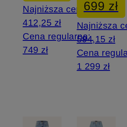
699 zł
Najniższa cena:
MARLENE
nogawkam
412,25 zł
Najniższa 
Cena regularna:
594,15 zł
749 zł
Cena regul
1 299 zł