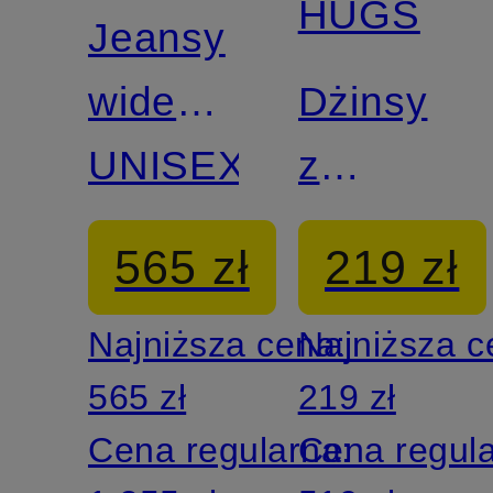
HUGS
Jeansy
wide
Dżinsy
leg
UNISEX
z
NOA
szerokimi
565 zł
219 zł
nogawkam
Najniższa cena:
Najniższa 
565 zł
219 zł
Cena regularna:
Cena regul