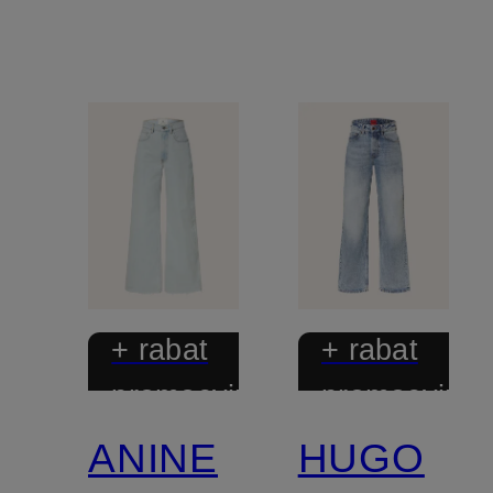
+ rabat
+ rabat
promocyjny
promocyjny
ANINE
HUGO