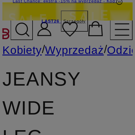
Last Chance: ekstra -15% na wyprzedaż
- Kod:
LAST26
Szczegóły
PRZEJDŹ DO GŁÓWNEJ 
/
/
Kobiety
Wyprzedaż
Odzi
JEANSY
WIDE