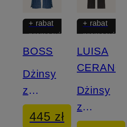
+ rabat
+ rabat
promocyjny
promocyjny
BOSS
LUISA
CERANO
Dżinsy
z
Dżinsy
rozszerzanymi
z
445 zł
nogawkami
szerokimi