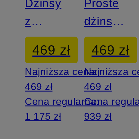
Dżinsy
Proste
z
dżinsy
szerokimi
TESS
469 zł
469 zł
nogawkami
TROUSE
Najniższa cena:
Najniższa 
HANA
469 zł
469 zł
Cena regularna:
Cena regul
1 175 zł
939 zł