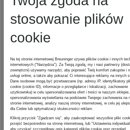
Twoja zgoda na
1 175 zł
1 175 zł
stosowanie plików
cookie
Na tej stronie internetowej Breuninger używa plików cookie i innych tec
internetowych ("Narzędzia"). Za Twoją zgodą, my i nasi partnerzy (dos
zewnętrzni) używamy narzędzi, aby poprawić Twój komfort zakupów i 
usługi online, a także aby pokazać Ci interesujące reklamy na innych s
Dane osobowe mogą być przetwarzane (np. adresy IP, identyfikatory pl
cookie (cookie ID), informacje o przeglądarce i lokalizacji, zachowanie
użytkownika) w celu spersonalizowania ofert i treści w naszym sklepie,
spersonalizowania wyświetlania na podstawie Twojego zachowania na 
stronie internetowej, analizy naszej strony internetowej, w celu jej ulep
dla Ciebie lub optymalizacji skuteczności reklam.
Kliknij przycisk "Zgadzam się", aby zaakceptować wszystkie pliki cook
przejść bezpośrednio na stronę internetową, lub "Ustawienia indywidual
+ rabat
+ rabat
aby uzyskać szczegółowy opis kategorii plików cookie oraz przegląd