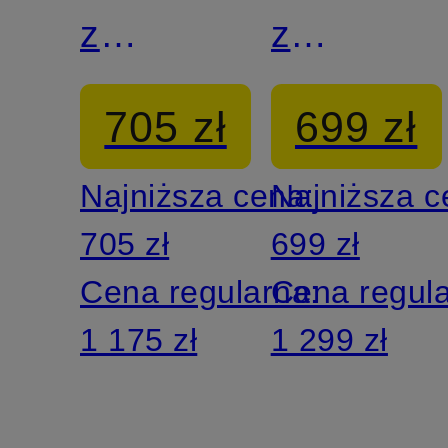
z
z
rozszerzanymi
szerokimi
705 zł
699 zł
nogawkami
nogawkam
Najniższa cena:
Najniższa 
MODERN
705 zł
699 zł
DOJO
Cena regularna:
Cena regul
1 175 zł
1 299 zł