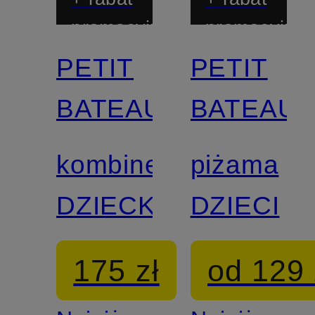
promocyjny
promocyjny
PETIT
PETIT
BATEAU
BATEAU
kombinezon
piżama
DZIECKO
DZIECI
175 zł
od 129 