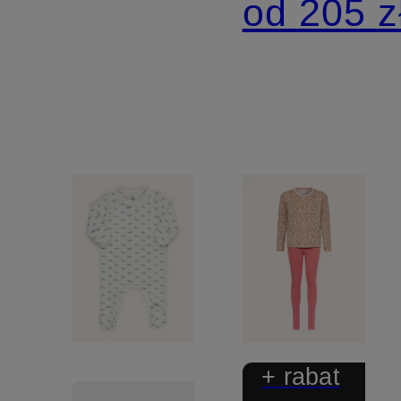
od 205 z
+ rabat