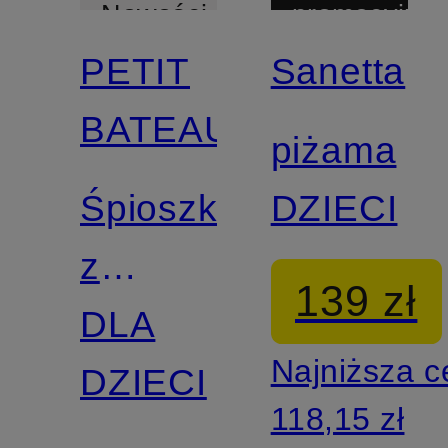
promocyjny
Nowości
PETIT
Sanetta
BATEAU
piżama
Śpioszki
DZIECI
z
139 zł
veluru
DLA
Najniższa 
DZIECI
118,15 zł