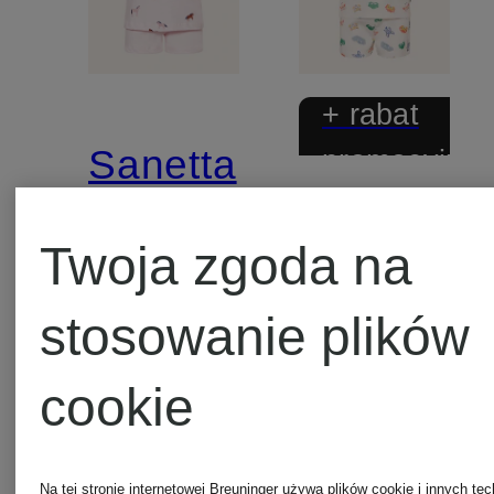
+ rabat
Sanetta
promocyjny
PETIT
Piżama
Twoja zgoda na
BATEAU
z
stosowanie plików
Krótkie
szortami
KIDS
cookie
piżamy
125 zł
Na tej stronie internetowej Breuninger używa plików cookie i innych tec