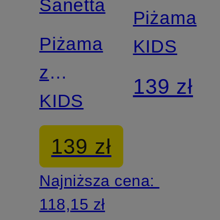
Sanetta
Piżama
Piżama
KIDS
z
139 zł
materiału
KIDS
nicki
139 zł
Najniższa cena:
118,15 zł