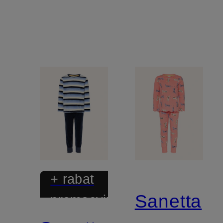
+ rabat
Sanetta
promocyjny