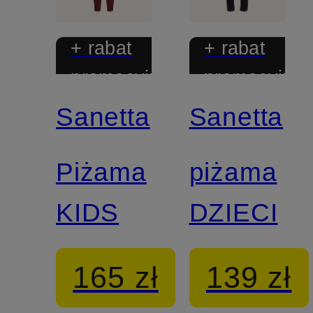
+ rabat
+ rabat
promocyjny
promocyjny
Sanetta
Sanetta
Piżama
piżama
KIDS
DZIECI
165 zł
139 zł