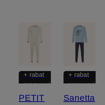
+ rabat
+ rabat
promocyjny
promocyjny
PETIT
Sanetta