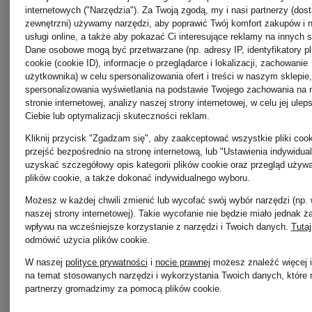
DZIECI
internetowych ("Narzędzia"). Za Twoją zgodą, my i nasi partnerzy (dos
zewnętrzni) używamy narzędzi, aby poprawić Twój komfort zakupów i 
usługi online, a także aby pokazać Ci interesujące reklamy na innych s
Dane osobowe mogą być przetwarzane (np. adresy IP, identyfikatory p
od 175 
cookie (cookie ID), informacje o przeglądarce i lokalizacji, zachowanie
użytkownika) w celu spersonalizowania ofert i treści w naszym sklepie,
spersonalizowania wyświetlania na podstawie Twojego zachowania na 
stronie internetowej, analizy naszej strony internetowej, w celu jej ulep
Najniższa 
Ciebie lub optymalizacji skuteczności reklam.
Kliknij przycisk "Zgadzam się", aby zaakceptować wszystkie pliki cook
148,75 zł
przejść bezpośrednio na stronę internetową, lub "Ustawienia indywidua
uzyskać szczegółowy opis kategorii plików cookie oraz przegląd używ
plików cookie, a także dokonać indywidualnego wyboru.
Cena regul
Możesz w każdej chwili zmienić lub wycofać swój wybór narzędzi (np.
219 zł
naszej strony internetowej). Takie wycofanie nie będzie miało jednak 
wpływu na wcześniejsze korzystanie z narzędzi i Twoich danych.
Tutaj
odmówić użycia plików cookie
.
W naszej
polityce prywatności
i
nocie prawnej
możesz znaleźć więcej i
na temat stosowanych narzędzi i wykorzystania Twoich danych, które 
partnerzy gromadzimy za pomocą plików cookie.