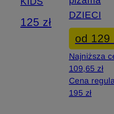
piżama
szortami
KIDS
DZIECI
125 zł
od 129 
Najniższa 
109,65 zł
Cena regul
195 zł