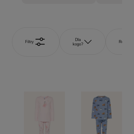
Dla
Filtry
Rozmiar
kogo?