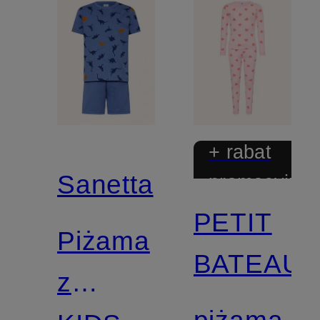
+ rabat
Sanetta
promocyjny
PETIT
Piżama
BATEAU
z