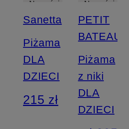
Nowości
Nowości
Sanetta
PETIT
BATEAU
Piżama
DLA
Piżama
DZIECI
z niki
DLA
215 zł
DZIECI