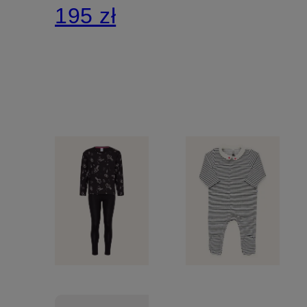
195 zł