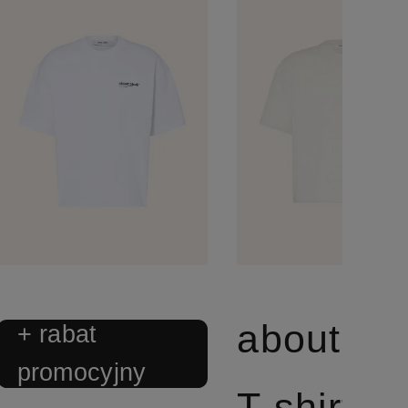
+ rabat
promocyjny
T-shirt