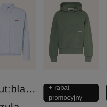
about:blank
+ rabat
promocyjny
zula