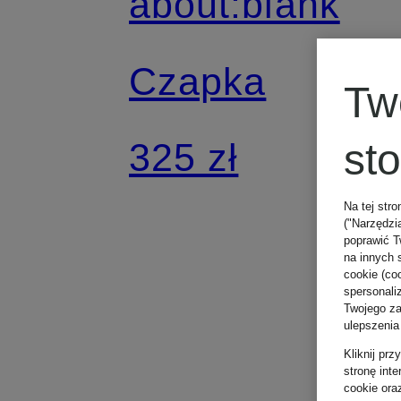
about:blank
Czapka
Tw
325 zł
st
Na tej stro
("Narzędzi
poprawić T
na innych 
cookie (coo
spersonali
Twojego zac
ulepszenia
Kliknij pr
stronę int
cookie ora