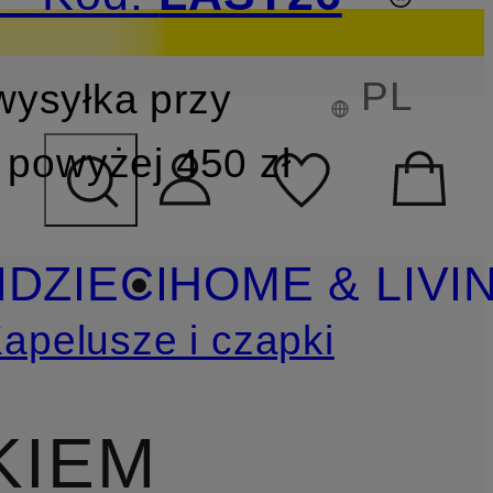
PL
wysyłka przy
YSZUKIWANIA
powyżej 450 zł
I
DZIECI
HOME & LIVI
apelusze i czapki
KIEM