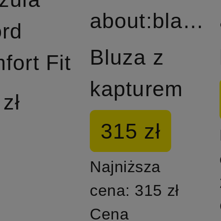
about:blank
ord
Bluza z
fort Fit
kapturem
 zł
315 zł
Najniższa
cena:
315 zł
Cena