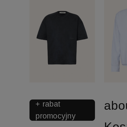
+ rabat
promocyjny
Kos