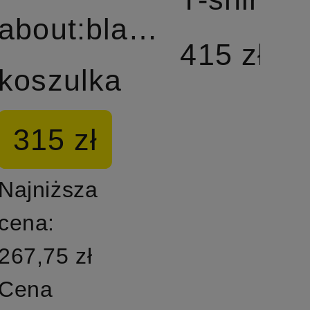
about:blank
415 zł
koszulka
315 zł
Najniższa
cena:
267,75 zł
Cena