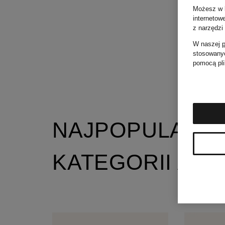
Możesz w k
internetow
z narzędzi
W naszej
p
stosowanyc
pomocą pli
NAJPOPULARNI
KATEGORII ABO