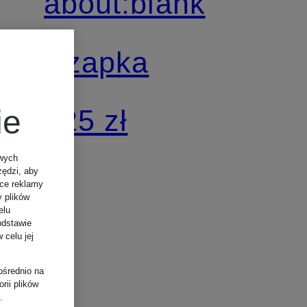
about:blank
Czapka
325 zł
ie
owych
zędzi, aby
ące reklamy
y plików
elu
odstawie
 celu jej
ośrednio na
rii plików
.