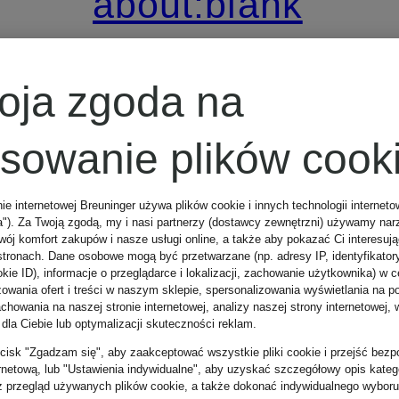
about:blank
Czapka
oja zgoda na
325 zł
osowanie plików cook
nie internetowej Breuninger używa plików cookie i innych technologii internet
a"). Za Twoją zgodą, my i nasi partnerzy (dostawcy zewnętrzni) używamy nar
wój komfort zakupów i nasze usługi online, a także aby pokazać Ci interesuj
stronach. Dane osobowe mogą być przetwarzane (np. adresy IP, identyfikator
kie ID), informacje o przeglądarce i lokalizacji, zachowanie użytkownika) w c
zowania ofert i treści w naszym sklepie, spersonalizowania wyświetlania na p
howania na naszej stronie internetowej, analizy naszej strony internetowej, w
 dla Ciebie lub optymalizacji skuteczności reklam.
zycisk "Zgadzam się", aby zaakceptować wszystkie pliki cookie i przejść bezp
ernetową, lub "Ustawienia indywidualne", aby uzyskać szczegółowy opis katego
z przegląd używanych plików cookie, a także dokonać indywidualnego wyboru