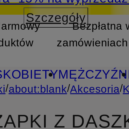
Szczegóły
 darmowy
Bezpłatna 
TREŚCI
PRZEJDŹ DO W
oduktów
zamówieniach 
S
KOBIETY
MĘŻCZYŹN
/
/
/
i
about:blank
Akcesoria
K
ZAPKI Z DASZ