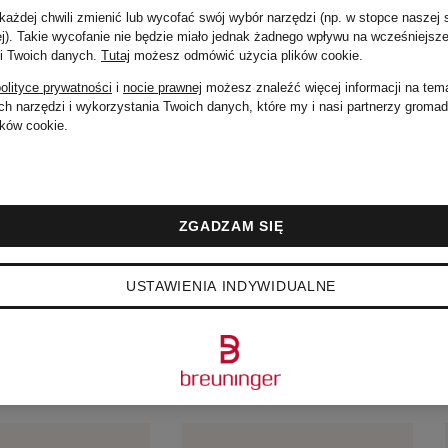
ażdej chwili zmienić lub wycofać swój wybór narzędzi (np. w stopce naszej 
ej). Takie wycofanie nie będzie miało jednak żadnego wpływu na wcześniejsze
 i Twoich danych.
Tutaj
możesz odmówić użycia plików cookie
.
olityce prywatności
i
nocie prawnej
możesz znaleźć więcej informacji na tem
h narzędzi i wykorzystania Twoich danych, które my i nasi partnerzy groma
ków cookie.
ZGADZAM SIĘ
EJSZE PRODUKTY W
USTAWIENIA INDYWIDUALNE
UT:BLANK