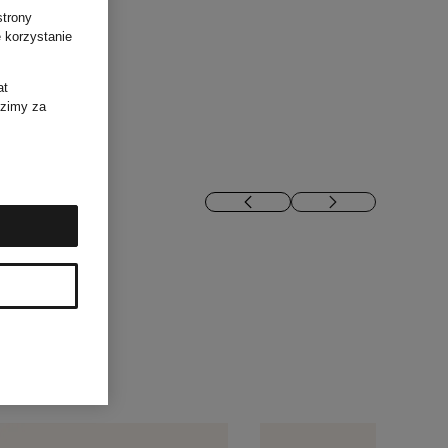
strony
 korzystanie
at
dzimy za