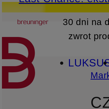
Breuninger
30 dni na
PRZEJDŹ DO GŁÓWNEJ 
zwrot pr
LUKSU
Mark
C