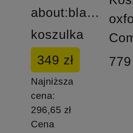
about:blank
oxf
koszulka
Com
349 zł
779
Najniższa
cena:
296,65 zł
Cena