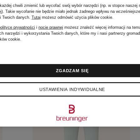
Cena regularna:
ażdej chwili zmienić lub wycofać swój wybór narzędzi (np. w stopce naszej 
ej). Takie wycofanie nie będzie miało jednak żadnego wpływu na wcześniejsze
 i Twoich danych.
Tutaj
możesz odmówić użycia plików cookie
.
259 zł
olityce prywatności
i
nocie prawnej
możesz znaleźć więcej informacji na tem
h narzędzi i wykorzystania Twoich danych, które my i nasi partnerzy groma
ków cookie.
ZGADZAM SIĘ
USTAWIENIA INDYWIDUALNE