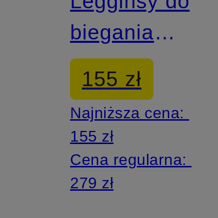
Legginsy do
biegania
ADI365
155 zł
Najniższa cena:
155 zł
Cena regularna:
279 zł