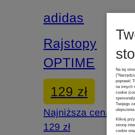
adidas
Z certyfikatem
Tw
Rajstopy
st
OPTIME
Na tej stro
("Narzędzi
poprawić T
129 zł
na innych 
cookie (coo
spersonali
Twojego zac
Najniższa cena:
ulepszenia
Kliknij pr
129 zł
stronę int
cookie ora