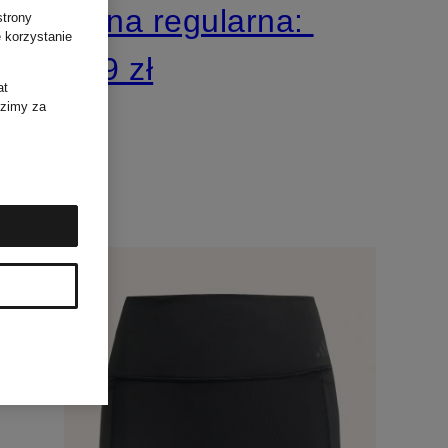
Cena regularna:
strony
 korzystanie
349 zł
at
dzimy za