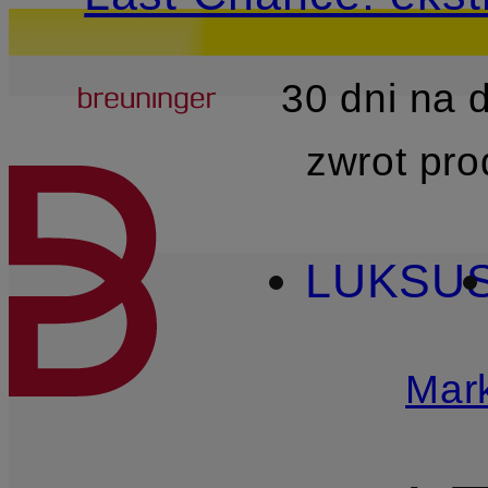
Breuninger
30 dni na
PRZEJDŹ DO GŁÓWNEJ 
zwrot pr
LUKSU
Mark