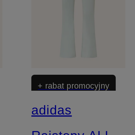
+ rabat promocyjny
adidas
Z certyfikatem