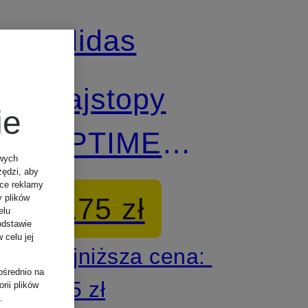
adidas
Z certyfikatem
Rajstopy
ie
OPTIME
owych
zędzi, aby
POWER
ące reklamy
175 zł
y plików
elu
odstawie
 celu jej
Najniższa cena:
ośrednio na
175 zł
rii plików
.