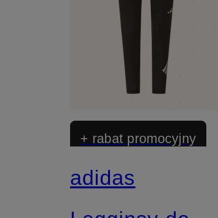
+ rabat promocyjny
adidas
Z certyfikatem