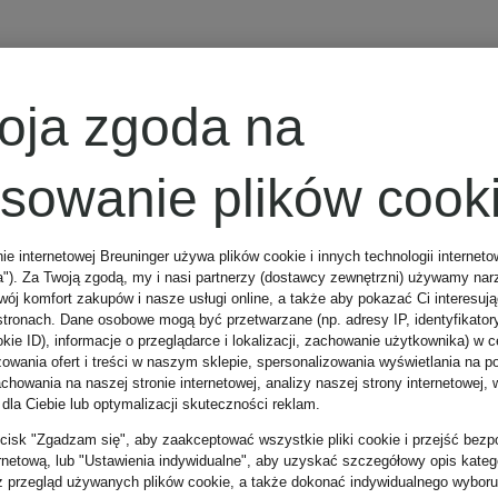
adidas
Z certyfikatem
oja zgoda na
Legginsy
osowanie plików cook
OPTIMÉ
nie internetowej Breuninger używa plików cookie i innych technologii internet
a"). Za Twoją zgodą, my i nasi partnerzy (dostawcy zewnętrzni) używamy nar
PRIMELIFT
wój komfort zakupów i nasze usługi online, a także aby pokazać Ci interesuj
205 zł
stronach. Dane osobowe mogą być przetwarzane (np. adresy IP, identyfikator
kie ID), informacje o przeglądarce i lokalizacji, zachowanie użytkownika) w c
SHORT
zowania ofert i treści w naszym sklepie, spersonalizowania wyświetlania na p
howania na naszej stronie internetowej, analizy naszej strony internetowej, w
Najniższa cena:
 dla Ciebie lub optymalizacji skuteczności reklam.
zycisk "Zgadzam się", aby zaakceptować wszystkie pliki cookie i przejść bezp
174,25 zł
ernetową, lub "Ustawienia indywidualne", aby uzyskać szczegółowy opis katego
z przegląd używanych plików cookie, a także dokonać indywidualnego wyboru