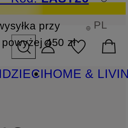
PL
wysyłka przy
YSZUKIWANIA
powyżej 450 zł
I
DZIECI
HOME & LIVI