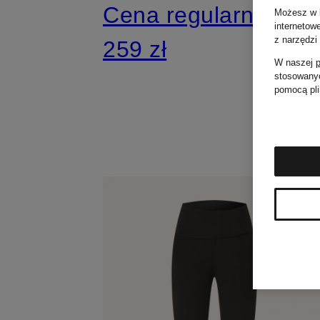
Cena regularna:
Możesz w k
internetow
z narzędzi
259 zł
W naszej
p
stosowanyc
pomocą pli